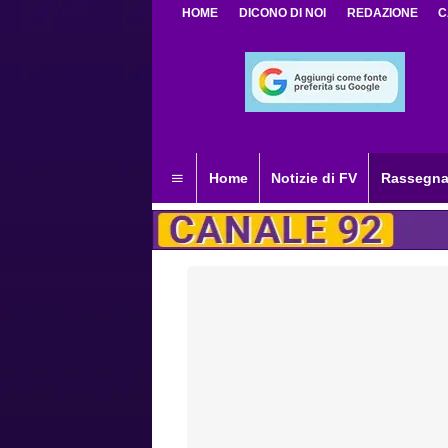
HOME
DICONO DI NOI
REDAZIONE
C
Home
Notizie di FV
Rassegna