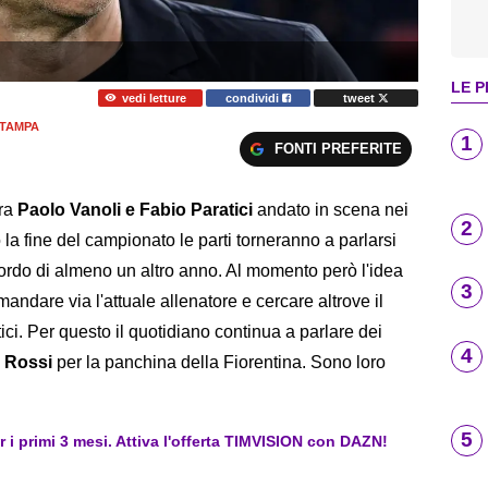
LE P
vedi letture
condividi
tweet
TAMPA
1
FONTI PREFERITE
tra
Paolo Vanoli e Fabio Paratici
andato in scena nei
2
o la fine del campionato le parti torneranno a parlarsi
cordo di almeno un altro anno. Al momento però l'idea
3
 mandare via l'attuale allenatore e cercare altrove il
tici. Per questo il quotidiano continua a parlare dei
4
e Rossi
per la panchina della Fiorentina. Sono loro
5
er i primi 3 mesi. Attiva l'offerta TIMVISION con DAZN!