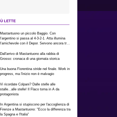
IÙ LETTE
Mastantuono un piccolo Baggio. Con
l’argentino si passa al 4-3-2-1. Atta illumina
l’amichevole con il Depor. Servono ancora tre
colpi per una Viola da Europa League.
Antognoni, un finale senza vincitori
Dall'arrivo di Mastantuono alla rabbia di
Grosso: cronaca di una giornata storica
Una buona Fiorentina stride nel finale. Work in
progress, ma l'inizio non è malvagio
Vi ricordate Colpani? Dalle stelle alle
stalle...alle stelle! Il Flaco torna in A da
protagonista
In Argentina si stupiscono per l'accoglienza di
Firenze a Mastantuono: "Ecco la differenza tra
la Spagna e l'Italia"