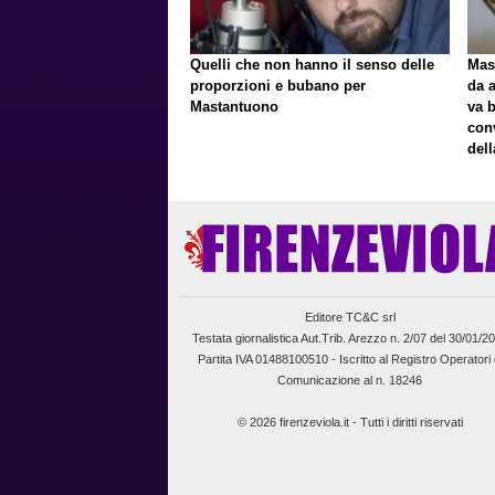
Quelli che non hanno il senso delle
Mast
proporzioni e bubano per
da a
Mastantuono
va 
con
del
Editore TC&C srl
Testata giornalistica Aut.Trib. Arezzo n. 2/07 del 30/01/2
Partita IVA 01488100510 -
Iscritto al Registro Operatori 
Comunicazione al n. 18246
© 2026 firenzeviola.it - Tutti i diritti riservati