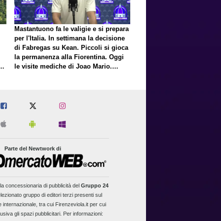
Mastantuono fa le valigie e si prepara
per l'Italia. In settimana la decisione
di Fabregas su Kean. Piccoli si gioca
la permanenza alla Fiorentina. Oggi
E
le visite mediche di Joao Mario.
Presto una nuova offerta del Toro per
Fortini
Parte del Newtwork di
la concessionaria di pubblicità del
Gruppo 24
lezionato gruppo di editori terzi presenti sul
 internazionale, tra cui Firenzeviola.it per cui
usiva gli spazi pubblicitari. Per informazioni: