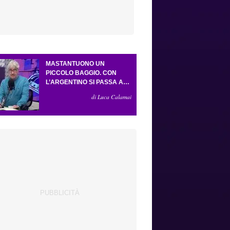
MASTANTUONO UN
PICCOLO BAGGIO. CON
L’ARGENTINO SI PASSA AL
4-3-2-1. ATTA ILLUMINA
di Luca Calamai
L’AMICHEVOLE CON IL
DEPOR. SERVONO ANCORA
TRE COLPI PER UNA VIOLA
DA EUROPA LEAGUE.
ANTOGNONI, UN FINALE
SENZA VINCITORI