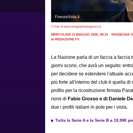
FirenzeViola.it
© foto di www.imagephotoagency.it
MERCOLEDÌ 13 MAGGIO 2026, 09:31
RASSEGNA S
di
REDAZIONE FV
La Nazione parla di un faccia a faccia 
giorni scorsi, che avrà un seguito: entr
per decidere se estendere l'attuale ac
più forte all'interno del club è quella di
profilo per la ricostruzione firmata Para
nomi di
Fabio Grosso e di Daniele D
due i profili italiani in pole per i viola.
Tutta la Serie A e la Serie B a 19,99€ p