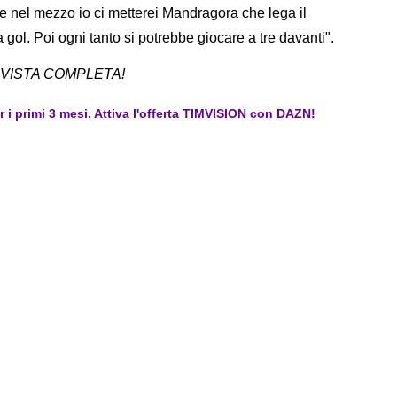
e nel mezzo io ci metterei Mandragora che lega il
fa gol. Poi ogni tanto si potrebbe giocare a tre davanti".
RVISTA COMPLETA!
er i primi 3 mesi. Attiva l'offerta TIMVISION con DAZN!