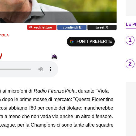
LE P
vedi letture
condividi
tweet
VIOLA
1
FONTI PREFERITE
2
ì ai microfoni di
Radio FirenzeViola
, durante "Viola
a dopo le prime mosse di mercato: "Questa Fiorentina
così abbiamo l'80 per cento dei titolare: mancherebbe
va a meno che non vada via anche un altro difensore.
League, per la Champions ci sono tante altre squadre