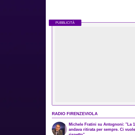
PUBBLICITÀ
RADIO FIRENZEVIOLA
Michele Fratini su Antognoni: "La 
andava ritirata per sempre. Ci vuol
rispetto"