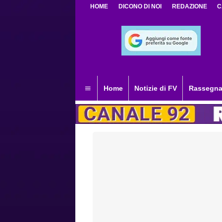
HOME
DICONO DI NOI
REDAZIONE
C
Home
Notizie di FV
Rassegna