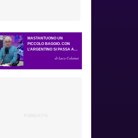
MASTANTUONO UN
PICCOLO BAGGIO. CON
L’ARGENTINO SI PASSA AL
4-3-2-1. ATTA ILLUMINA
di Luca Calamai
L’AMICHEVOLE CON IL
DEPOR. SERVONO ANCORA
TRE COLPI PER UNA VIOLA
DA EUROPA LEAGUE.
ANTOGNONI, UN FINALE
SENZA VINCITORI