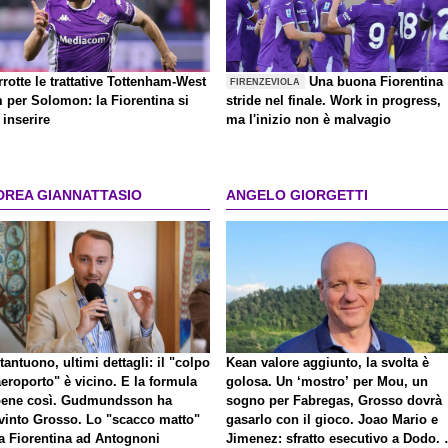
rrotte le trattative Tottenham-West
Una buona Fiorentina
FIRENZEVIOLA
 per Solomon: la Fiorentina si
stride nel finale. Work in progress,
inserire
ma l'inizio non è malvagio
DREA GIANNATTASIO
ANGELO GIORGETTI
antuono, ultimi dettagli: il "colpo
Kean valore aggiunto, la svolta è
eroporto" è vicino. E la formula
golosa. Un ‘mostro’ per Mou, un
bene così. Gudmundsson ha
sogno per Fabregas, Grosso dovrà
vinto Grosso. Lo "scacco matto"
gasarlo con il gioco. Joao Mario e
la Fiorentina ad Antognoni
Jimenez: sfratto esecutivo a Dodo. 