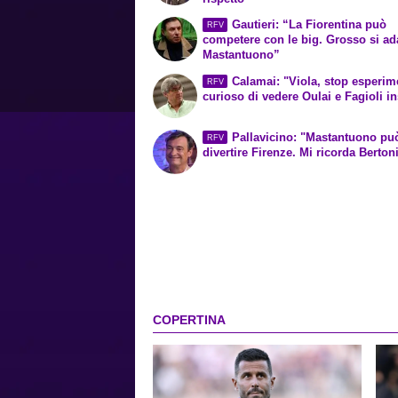
Gautieri: “La Fiorentina può
RFV
competere con le big. Grosso si ada
Mastantuono”
Calamai: "Viola, stop esperime
RFV
curioso di vedere Oulai e Fagioli i
Pallavicino: "Mastantuono può
RFV
divertire Firenze. Mi ricorda Berton
COPERTINA