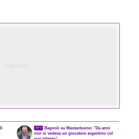
10
Bagnoli su Mastantuono: "Da anni
RFV
e
non si vedeva un giocatore argentino col
suo talento"