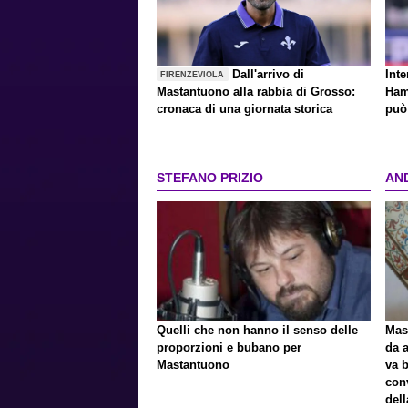
Dall'arrivo di
Inte
FIRENZEVIOLA
Mastantuono alla rabbia di Grosso:
Ham
cronaca di una giornata storica
può 
STEFANO PRIZIO
AN
Quelli che non hanno il senso delle
Mast
proporzioni e bubano per
da a
Mastantuono
va 
con
del