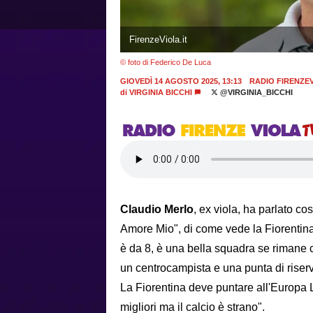
FirenzeViola.it
© foto di Federico De Luca
GIOVEDÌ 14 AGOSTO 2025, 13:13
RADIO FIRENZE
di
VIRGINIA BICCHI
@VIRGINIA_BICCHI
Claudio Merlo
, ex viola, ha parlato cos
Amore Mio", di come vede la Fiorentin
è da 8, è una bella squadra se rimane 
un centrocampista e una punta di riser
La Fiorentina deve puntare all'Europa 
migliori ma il calcio è strano".