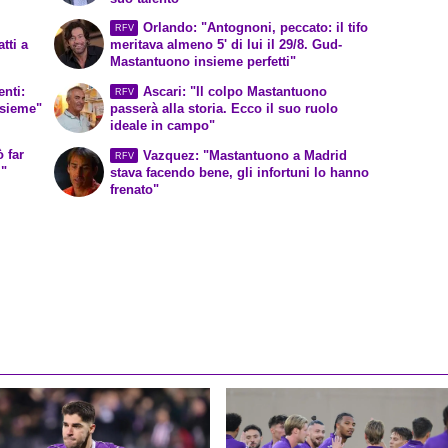
Orlando: "Antognoni, peccato: il tifo
RFV
tti a
meritava almeno 5' di lui il 29/8. Gud-
Mastantuono insieme perfetti"
nti:
Ascari: "Il colpo Mastantuono
RFV
nsieme"
passerà alla storia. Ecco il suo ruolo
ideale in campo"
 far
Vazquez: "Mastantuono a Madrid
RFV
i"
stava facendo bene, gli infortuni lo hanno
frenato"