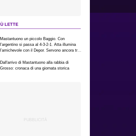
IÙ LETTE
Mastantuono un piccolo Baggio. Con
l’argentino si passa al 4-3-2-1. Atta illumina
l’amichevole con il Depor. Servono ancora tre
colpi per una Viola da Europa League.
Antognoni, un finale senza vincitori
Dall'arrivo di Mastantuono alla rabbia di
Grosso: cronaca di una giornata storica