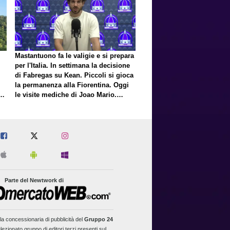
Mastantuono fa le valigie e si prepara
per l'Italia. In settimana la decisione
di Fabregas su Kean. Piccoli si gioca
la permanenza alla Fiorentina. Oggi
E
le visite mediche di Joao Mario.
Presto una nuova offerta del Toro per
Fortini
Parte del Newtwork di
la concessionaria di pubblicità del
Gruppo 24
lezionato gruppo di editori terzi presenti sul