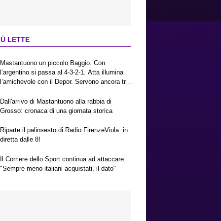
IÙ LETTE
Mastantuono un piccolo Baggio. Con
l’argentino si passa al 4-3-2-1. Atta illumina
l’amichevole con il Depor. Servono ancora tre
colpi per una Viola da Europa League.
Antognoni, un finale senza vincitori
Dall'arrivo di Mastantuono alla rabbia di
Grosso: cronaca di una giornata storica
Riparte il palinsesto di Radio FirenzeViola: in
diretta dalle 8!
Il Corriere dello Sport continua ad attaccare:
"Sempre meno italiani acquistati, il dato"