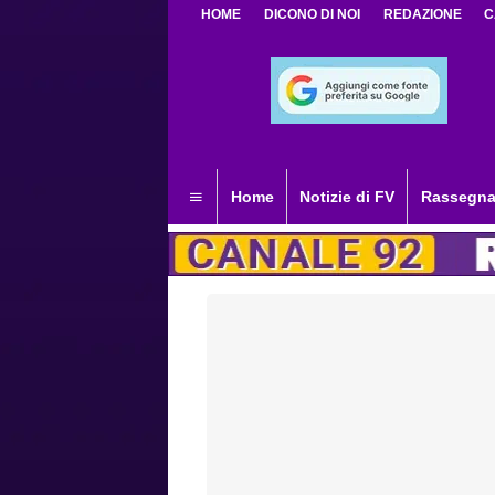
HOME
DICONO DI NOI
REDAZIONE
C
Home
Notizie di FV
Rassegna