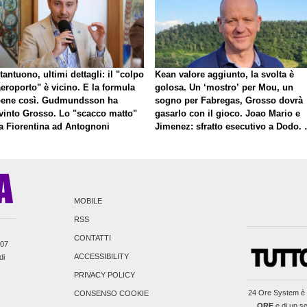
antuono, ultimi dettagli: il "colpo
Kean valore aggiunto, la svolta è
eroporto" è vicino. E la formula
golosa. Un ‘mostro’ per Mou, un
bene così. Gudmundsson ha
sogno per Fabregas, Grosso dovrà
vinto Grosso. Lo "scacco matto"
gasarlo con il gioco. Joao Mario e
la Fiorentina ad Antognoni
Jimenez: sfratto esecutivo a Dodo. 
a proposito di Mastantuono…
MOBILE
RSS
CONTATTI
007
ACCESSIBILITY
di
PRIVACY POLICY
24 Ore System
è 
CONSENSO COOKIE
ORE
e di un se