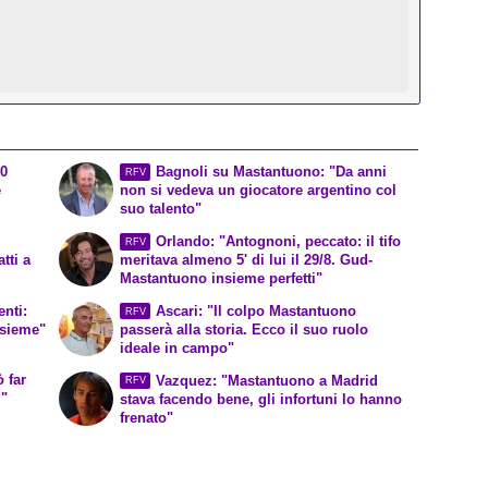
10
Bagnoli su Mastantuono: "Da anni
RFV
e
non si vedeva un giocatore argentino col
suo talento"
Orlando: "Antognoni, peccato: il tifo
RFV
tti a
meritava almeno 5' di lui il 29/8. Gud-
Mastantuono insieme perfetti"
nti:
Ascari: "Il colpo Mastantuono
RFV
nsieme"
passerà alla storia. Ecco il suo ruolo
ideale in campo"
 far
Vazquez: "Mastantuono a Madrid
RFV
i"
stava facendo bene, gli infortuni lo hanno
frenato"