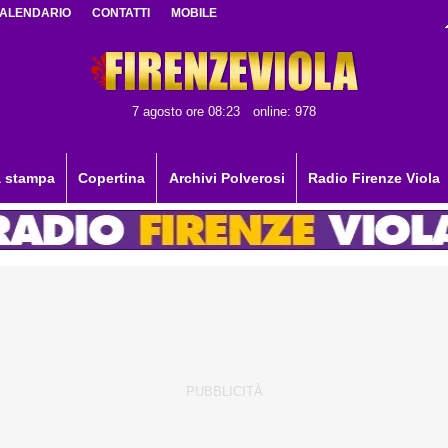
ALENDARIO
CONTATTI
MOBILE
7 agosto ore 08:23
online: 978
 stampa
Copertina
Archivi Polverosi
Radio Firenze Viola