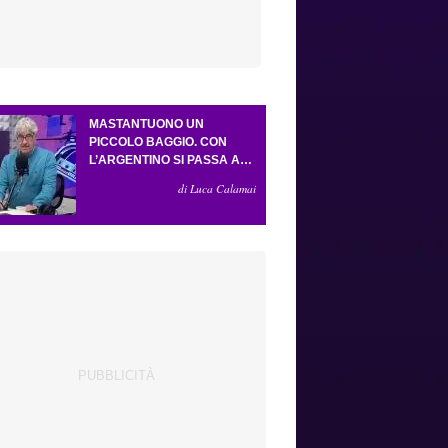
MASTANTUONO UN
PICCOLO BAGGIO. CON
L’ARGENTINO SI PASSA AL
4-3-2-1. ATTA ILLUMINA
di Luca Calamai
L’AMICHEVOLE CON IL
DEPOR. SERVONO ANCORA
TRE COLPI PER UNA VIOLA
DA EUROPA LEAGUE.
ANTOGNONI, UN FINALE
SENZA VINCITORI