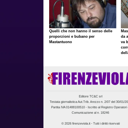
Quelli che non hanno il senso delle
Mast
proporzioni e bubano per
da a
Mastantuono
va 
con
del
Editore TC&C srl
Testata giornalistica Aut.Trib. Arezzo n. 2/07 del 30/01/2
Partita IVA 01488100510 -
Iscritto al Registro Operatori 
Comunicazione al n. 18246
© 2026 firenzeviola.it - Tutti i diritti riservati