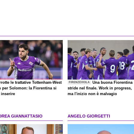
rrotte le trattative Tottenham-West
Una buona Fiorentina
FIRENZEVIOLA
 per Solomon: la Fiorentina si
stride nel finale. Work in progress,
inserire
ma l'inizio non è malvagio
DREA GIANNATTASIO
ANGELO GIORGETTI