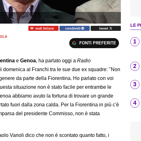
LE P
vedi letture
condividi
tweet
IOLA
1
FONTI PREFERITE
rentina
e
Genoa
, ha parlato oggi a
Radio
2
di domenica al Franchi tra le sue due ex squadre: "Non
genere da parte della Fiorentina. Ho parlato con voi
3
uesta situazione non è stato facile per entrambe le
enoa abbiamo avuto la fortuna di trovare un grande
4
to fuori dalla zona calda. Per la Fiorentina in più c'è
comparsa del presidente Commisso, non è stata
aolo Vanoli dico che non è scontato quanto fatto, i