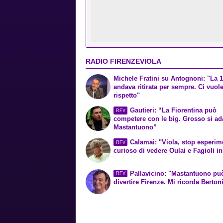
RADIO FIRENZEVIOLA
Michele Fratini su Antognoni: "La 
andava ritirata per sempre. Ci vuol
rispetto"
Gautieri: “La Fiorentina può
RFV
competere con le big. Grosso si ada
Mastantuono”
Calamai: "Viola, stop esperime
RFV
curioso di vedere Oulai e Fagioli i
Pallavicino: "Mastantuono può
RFV
divertire Firenze. Mi ricorda Berton