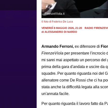
FirenzeViola.it
© foto di Federico De Luca
VENERDÌ 8 MAGGIO 2026, 21:20
RADIO FIRENZEV
di
ALESSANDRO DI NARDO
Armando Ferroni,
ex difensore di
Fio
FirenzeViola
per presentare l'incrocio 
mi sarei mai aspettato un percorso del 
prima della gara d'andata e uscire da q
squadre. Per quanto riguarda noi del G
allenatore come De Rossi che ci ha porta
stata anche la difficoltà legata alla s
un'annata facile.
Per quanto riguarda il lavoro fatto da P