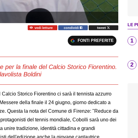
LE P
vedi letture
condividi
tweet
1
FONTI PREFERITE
2
 per la finale del Calcio Storico Fiorentino.
avolista Boldini
 Calcio Storico Fiorentino ci sarà il tennista azzurro
Messere della finale il 24 giugno, giorno dedicato a
nze. Questa la nota del Comune di Firenze: "Reduce da
 protagonisti del tennis mondiale, Cobolli sarà uno dei
 unire tradizione, identità cittadina e grandi
isti dell'edizione anche la giovane cantautrice