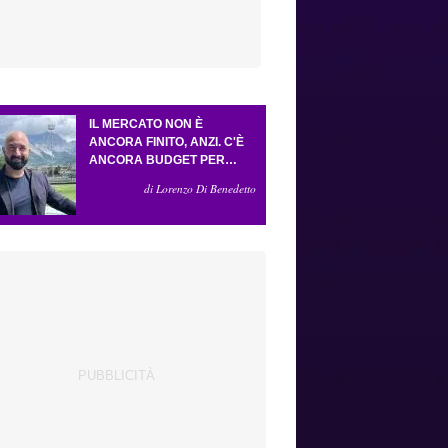
IL MERCATO NON È
ANCORA FINITO, ANZI. C'È
ANCORA BUDGET PER
FARE ALMENO UN ALTRO
di Lorenzo Di Benedetto
COLPO IMPORTANTE E
SARÀ FATTO IN ATTACCO:
SERVONO DUE ESTERNI.
PICCOLI, PELLEGRINO, LA
FIORENTINA E IL BOLOGNA:
CACCIA AL GIUSTO
INCASTRO