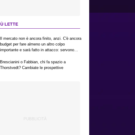
IÙ LETTE
Il mercato non è ancora finito, anzi. C'è ancora
budget per fare almeno un altro colpo
importante e sarà fatto in attacco: servono
due esterni. Piccoli, Pellegrino, la Fiorentina e
il Bologna: caccia al giusto incastro
Brescianini o Fabbian, chi fa spazio a
Thorstvedt? Cambiate le prospettive