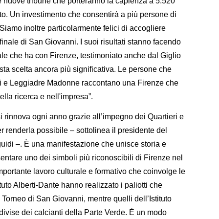
e nuove tribune che porteranno la capienza a 5.520
sato. Un investimento che consentirà a più persone di
Siamo inoltre particolarmente felici di accogliere
nale di San Giovanni. I suoi risultati stanno facendo
le che ha con Firenze, testimoniato anche dal Giglio
sta scelta ancora più significativa. Le persone che
i e Leggiadre Madonne raccontano una Firenze che
ella ricerca e nell'impresa”.
si rinnova ogni anno grazie all’impegno dei Quartieri e
 renderla possibile – sottolinea il presidente del
guidi –. È una manifestazione che unisce storia e
tare uno dei simboli più riconoscibili di Firenze nel
portante lavoro culturale e formativo che coinvolge le
tuto Alberti-Dante hanno realizzato i paliotti che
rneo di San Giovanni, mentre quelli dell’Istituto
divise dei calcianti della Parte Verde. È un modo