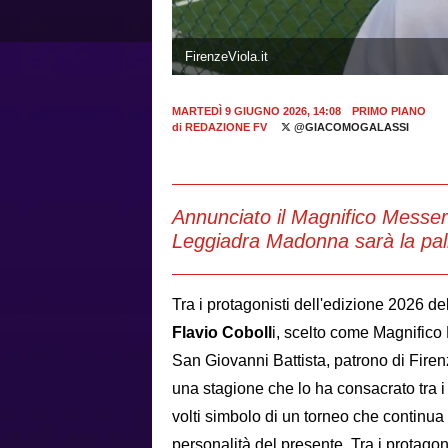
FirenzeViola.it
MARTEDÌ 9 GIUGNO 2026, 14:08
PRIMO PIANO
di
REDAZIONE FV
@GIACOMOGALASSI
Annunciato il Magnifico Messere
Leggiadra Madonna sarà la pall
Tra i protagonisti dell'edizione 2026 del
Flavio Coboll
i, scelto come Magnifico 
San Giovanni Battista, patrono di Fire
una stagione che lo ha consacrato tra i
volti simbolo di un torneo che continua a
personalità del presente. Tra i protagon