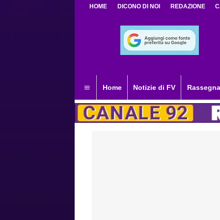
HOME
DICONO DI NOI
REDAZIONE
C
Home
Notizie di FV
Rassegna