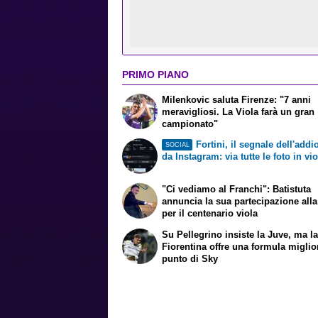
PRIMO PIANO
Milenkovic saluta Firenze: "7 anni
meravigliosi. La Viola farà un gran
campionato"
Fortini, il segnale dell'addi
SOCIAL
da Instagram: via tutte le foto in vio
"Ci vediamo al Franchi": Batistuta
annuncia la sua partecipazione alla
per il centenario viola
Su Pellegrino insiste la Juve, ma l
Fiorentina offre una formula miglior
punto di Sky