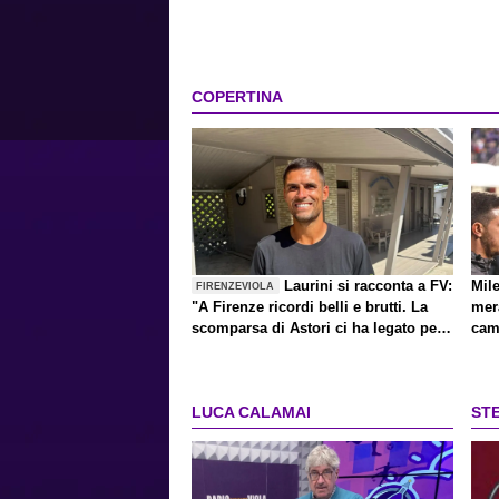
COPERTINA
Laurini si racconta a FV:
Mile
FIRENZEVIOLA
"A Firenze ricordi belli e brutti. La
mera
scomparsa di Astori ci ha legato per
cam
sempre. La nuova Fiorentina? Mi
terrei Dodo"
LUCA CALAMAI
ST