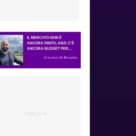
IL MERCATO NON È
ANCORA FINITO, ANZI. C'È
ANCORA BUDGET PER
FARE ALMENO UN ALTRO
di Lorenzo Di Benedetto
COLPO IMPORTANTE E
SARÀ FATTO IN ATTACCO:
SERVONO DUE ESTERNI.
PICCOLI, PELLEGRINO, LA
FIORENTINA E IL BOLOGNA:
CACCIA AL GIUSTO
INCASTRO