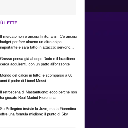
IÙ LETTE
Il mercato non è ancora finito, anzi. C'è ancora
budget per fare almeno un altro colpo
importante e sarà fatto in attacco: servono
due esterni. Piccoli, Pellegrino, la Fiorentina e
il Bologna: caccia al giusto incastro
Grosso pensa già al dopo Dodo e il brasiliano
cerca acquirenti, con un patto all'orizzonte
Mondo del calcio in lutto: è scomparso a 68
anni il padre di Lionel Messi
Il retroscena di Mastantuono: ecco perché non
ha giocato Real Madrid-Fiorentina
Su Pellegrino insiste la Juve, ma la Fiorentina
offre una formula migliore: il punto di Sky