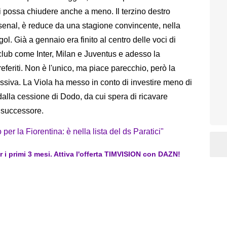
i possa chiudere anche a meno. Il terzino destro
Arsenal, è reduce da una stagione convincente, nella
l. Già a gennaio era finito al centro delle voci di
 club come Inter, Milan e Juventus e adesso la
referiti. Non è l'unico, ma piace parecchio, però la
ssiva. La Viola ha messo in conto di investire meno di
i dalla cessione di Dodo, da cui spera di ricavare
o successore.
r la Fiorentina: è nella lista del ds Paratici"
er i primi 3 mesi. Attiva l'offerta TIMVISION con DAZN!