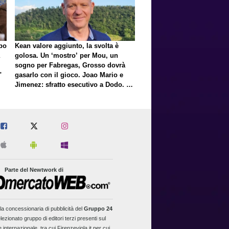
lpo
Kean valore aggiunto, la svolta è
golosa. Un ‘mostro’ per Mou, un
sogno per Fabregas, Grosso dovrà
"
gasarlo con il gioco. Joao Mario e
Jimenez: sfratto esecutivo a Dodo. E
a proposito di Mastantuono…
Parte del Newtwork di
la concessionaria di pubblicità del
Gruppo 24
lezionato gruppo di editori terzi presenti sul
 internazionale, tra cui Firenzeviola.it per cui