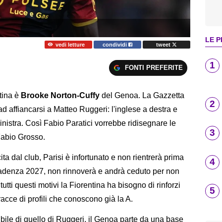
LE P
vedi letture
condividi
tweet
1
FONTI PREFERITE
tina è
Brooke Norton-Cuffy
del Genoa. La Gazzetta
2
ad affiancarsi a Matteo Ruggeri: l'inglese a destra e
 sinistra. Così Fabio Paratici vorrebbe ridisegnare le
3
 Fabio Grosso.
a dal club, Parisi è infortunato e non rientrerà prima
4
 scadenza 2027, non rinnoverà e andrà ceduto per non
utti questi motivi la Fiorentina ha bisogno di rinforzi
5
tracce di profili che conoscono già la A.
bile di quello di Ruggeri, il Genoa parte da una base