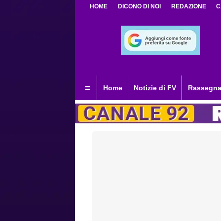
HOME
DICONO DI NOI
REDAZIONE
C
Home
Notizie di FV
Rassegna