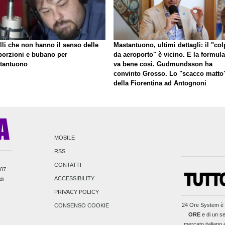
lli che non hanno il senso delle
Mastantuono, ultimi dettagli: il "co
porzioni e bubano per
da aeroporto" è vicino. E la formula
tantuono
va bene così. Gudmundsson ha
convinto Grosso. Lo "scacco matto
della Fiorentina ad Antognoni
MOBILE
RSS
CONTATTI
007
ACCESSIBILITY
di
PRIVACY POLICY
24 Ore System
è 
CONSENSO COOKIE
ORE
e di un se
mercato italiano e