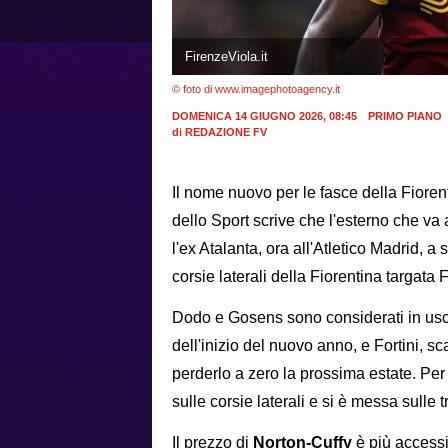
FirenzeViola.it
© foto di www.imagephotoagency.it
DOMENICA 14 GIUGNO 2026, 08:45
PRIMO PIANO
di
REDAZIONE FV
Il nome nuovo per le fasce della Fioren
dello Sport scrive che l'esterno che va 
l'ex Atalanta, ora all'Atletico Madrid, a
corsie laterali della Fiorentina targata
Dodo e Gosens sono considerati in uscit
dell'inizio del nuovo anno, e Fortini,
perderlo a zero la prossima estate. Per t
sulle corsie laterali e si è messa sulle 
Il prezzo di
Norton-Cuffy
è più accessi