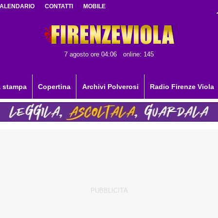
ALENDARIO
CONTATTI
MOBILE
7 agosto ore 04:06
online: 145
 stampa
Copertina
Archivi Polverosi
Radio Firenze Viola