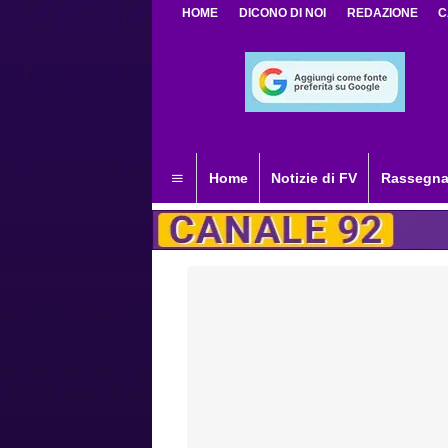
HOME
DICONO DI NOI
REDAZIONE
C
Home
Notizie di FV
Rassegna