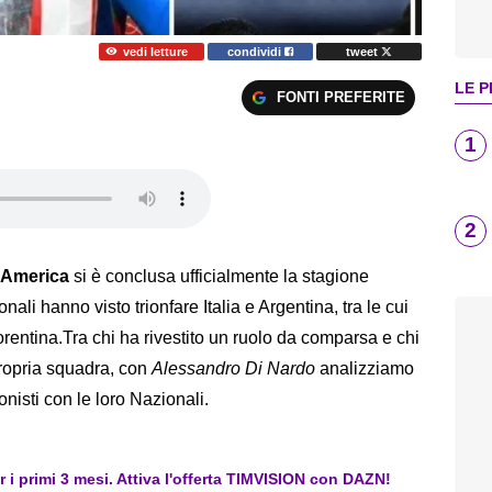
vedi letture
condividi
tweet
LE P
FONTI PREFERITE
1
2
 America
si è conclusa ufficialmente la stagione
ali hanno visto trionfare Italia e Argentina, tra le cui
iorentina.Tra chi ha rivestito un ruolo da comparsa e chi
 propria squadra, con
Alessandro Di Nardo
analizziamo
onisti con le loro Nazionali.
er i primi 3 mesi. Attiva l'offerta TIMVISION con DAZN!