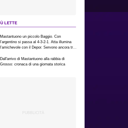
IÙ LETTE
Mastantuono un piccolo Baggio. Con
l’argentino si passa al 4-3-2-1. Atta illumina
l’amichevole con il Depor. Servono ancora tre
colpi per una Viola da Europa League.
Antognoni, un finale senza vincitori
Dall'arrivo di Mastantuono alla rabbia di
Grosso: cronaca di una giornata storica