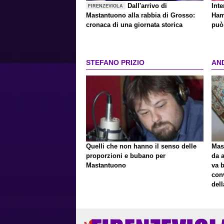
Dall'arrivo di
Inte
FIRENZEVIOLA
Mastantuono alla rabbia di Grosso:
Ham
cronaca di una giornata storica
può 
STEFANO PRIZIO
AN
Quelli che non hanno il senso delle
Mast
proporzioni e bubano per
da a
Mastantuono
va 
con
del