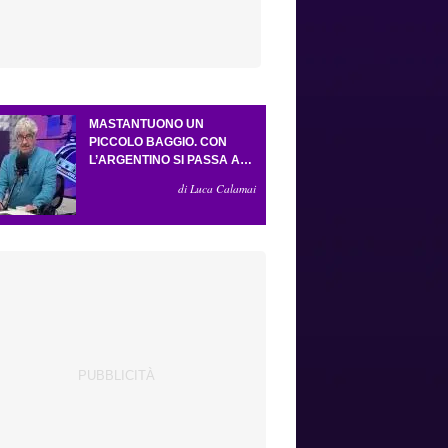
MASTANTUONO UN
PICCOLO BAGGIO. CON
L’ARGENTINO SI PASSA AL
4-3-2-1. ATTA ILLUMINA
di Luca Calamai
L’AMICHEVOLE CON IL
DEPOR. SERVONO ANCORA
TRE COLPI PER UNA VIOLA
DA EUROPA LEAGUE.
ANTOGNONI, UN FINALE
SENZA VINCITORI