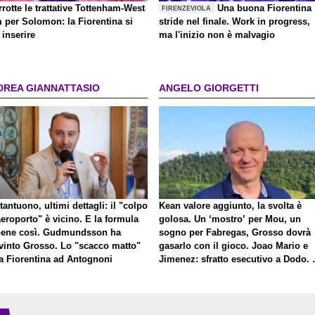
rrotte le trattative Tottenham-West
Una buona Fiorentina
FIRENZEVIOLA
 per Solomon: la Fiorentina si
stride nel finale. Work in progress,
inserire
ma l'inizio non è malvagio
DREA GIANNATTASIO
ANGELO GIORGETTI
antuono, ultimi dettagli: il "colpo
Kean valore aggiunto, la svolta è
eroporto" è vicino. E la formula
golosa. Un ‘mostro’ per Mou, un
bene così. Gudmundsson ha
sogno per Fabregas, Grosso dovrà
vinto Grosso. Lo "scacco matto"
gasarlo con il gioco. Joao Mario e
la Fiorentina ad Antognoni
Jimenez: sfratto esecutivo a Dodo. 
a proposito di Mastantuono…