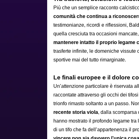
Più che un semplice racconto calcistico
comunità che continua a riconoscersi
testimonianze, ricordi e riflessioni, Ba
quella cresciuta tra occasioni mancate,
mantenere intatto il proprio legame c
trasferte infinite, le domeniche vissute co
sportive mai del tutto rimarginate.
Le finali europee e il dolore c
Un’attenzione particolare è riservata a
raccontate attraverso gli occhi dei tif
trionfo rimasto soltanto a un passo. No
recente storia viola
, dalla scomparsa 
hanno mostrato il profondo legame tra l
di un tifo che fa dell’appartenenza il p
vincere non sia davvero l’unica cosa