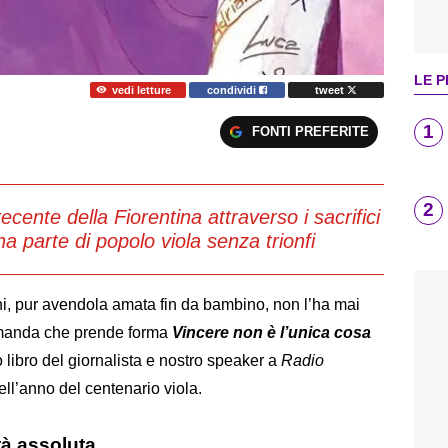
LE P
vedi letture
condividi
tweet
1
FONTI PREFERITE
2
recente della Fiorentina attraverso i sacrifici
a parte di popolo viola senza trionfi
hi, pur avendola amata fin da bambino, non l’ha mai
omanda che prende forma
Vincere non è l’unica cosa
vo libro del giornalista e nostro speaker a
Radio
ll’anno del centenario viola.
ltà assoluta