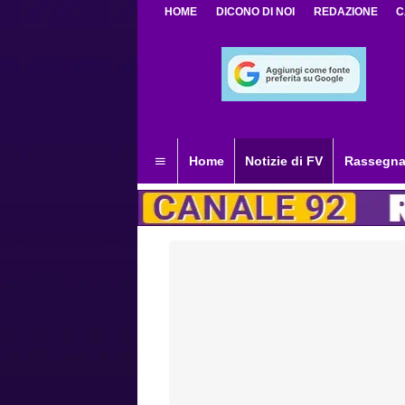
HOME
DICONO DI NOI
REDAZIONE
C
Home
Notizie di FV
Rassegna