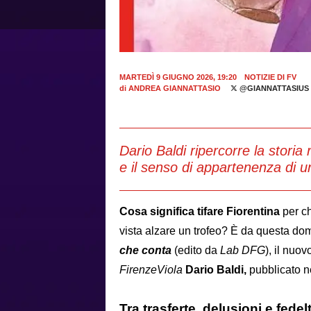
MARTEDÌ 9 GIUGNO 2026, 19:20
NOTIZIE DI FV
di
ANDREA GIANNATTASIO
@GIANNATTASIUS
Dario Baldi ripercorre la storia 
e il senso di appartenenza di un
Cosa significa tifare Fiorentina
per c
vista alzare un trofeo? È da questa d
che conta
(edito da
Lab DFG
), il nuo
FirenzeViola
Dario Baldi,
pubblicato ne
Tra trasferte, delusioni e fede