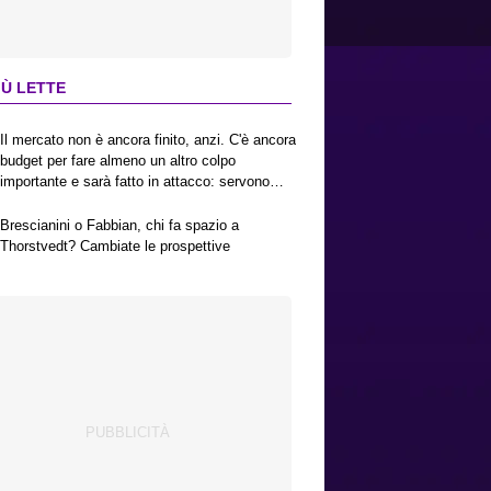
IÙ LETTE
Il mercato non è ancora finito, anzi. C'è ancora
budget per fare almeno un altro colpo
importante e sarà fatto in attacco: servono
due esterni. Piccoli, Pellegrino, la Fiorentina e
il Bologna: caccia al giusto incastro
Brescianini o Fabbian, chi fa spazio a
Thorstvedt? Cambiate le prospettive