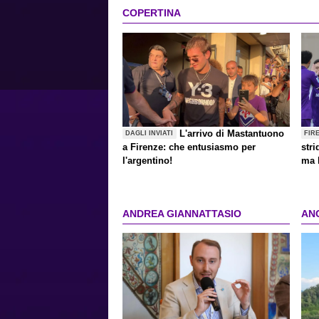
COPERTINA
L'arrivo di Mastantuono
DAGLI INVIATI
FIR
a Firenze: che entusiasmo per
stri
l'argentino!
ma 
ANDREA GIANNATTASIO
AN