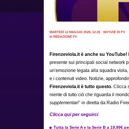
MARTEDÌ 12 MAGGIO 2026, 12:26
NOTIZIE DI FV
di
REDAZIONE FV
Firenzeviola.it è anche su YouTube!
presente sui principali social network
un'emozione legata alla squadra viola, 
e i contenuti video. Notizie, approfond
Firenzeviola.it è tutto questo.
Clicca s
niente di tutto ciò che riguarda il mond
supplementari
" in diretta da Radio Fir
Clicca qui per seguirci
Tutta la Serie A e la Serie B a 19,99€ p