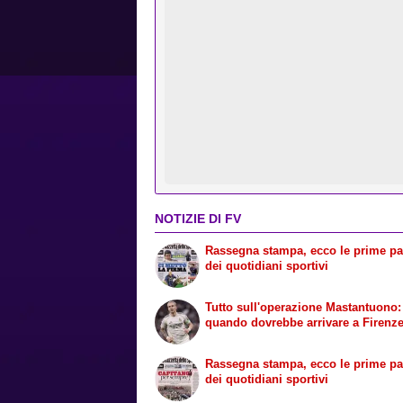
NOTIZIE DI FV
Rassegna stampa, ecco le prime p
dei quotidiani sportivi
Tutto sull'operazione Mastantuono:
quando dovrebbe arrivare a Firenz
Rassegna stampa, ecco le prime p
dei quotidiani sportivi