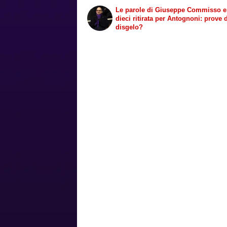
Le parole di Giuseppe Commisso e
dieci ritirata per Antognoni: prove 
disgelo?