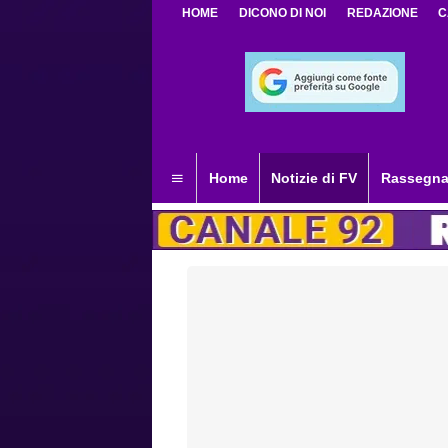
HOME
DICONO DI NOI
REDAZIONE
C
Home
Notizie di FV
Rassegna