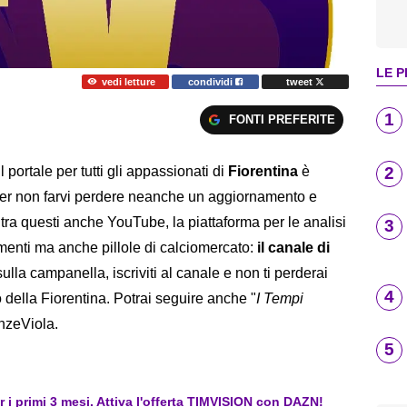
LE P
vedi letture
condividi
tweet
1
FONTI PREFERITE
2
Il portale per tutti gli appassionati di
Fiorentina
è
 per non farvi perdere neanche un aggiornamento e
tra questi anche YouTube, la piattaforma per le analisi
3
imenti ma anche pillole di calciomercato:
il canale di
ulla campanella, iscriviti al canale e non ti perderai
4
o della Fiorentina. Potrai seguire anche "
I Tempi
enzeViola.
5
er i primi 3 mesi. Attiva l'offerta TIMVISION con DAZN!