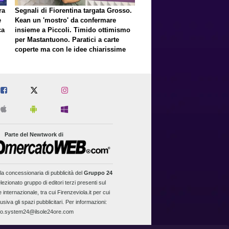
ra
Segnali di Fiorentina targata Grosso.
e
Kean un 'mostro' da confermare
ca
insieme a Piccoli. Timido ottimismo
per Mastantuono. Paratici a carte
coperte ma con le idee chiarissime
er
Parte del Newtwork di
la concessionaria di pubblicità del
Gruppo 24
lezionato gruppo di editori terzi presenti sul
 internazionale, tra cui Firenzeviola.it per cui
usiva gli spazi pubblicitari. Per informazioni:
fo.system24@ilsole24ore.com