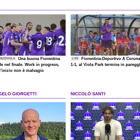
Una buona Fiorentina
Fiorentina-Deportivo A Corun
ENZEVIOLA
LIVE
de nel finale. Work in progress,
1-1, al Viola Park termina in paregg
l'inizio non è malvagio
GELO GIORGETTI
NICCOLÒ SANTI