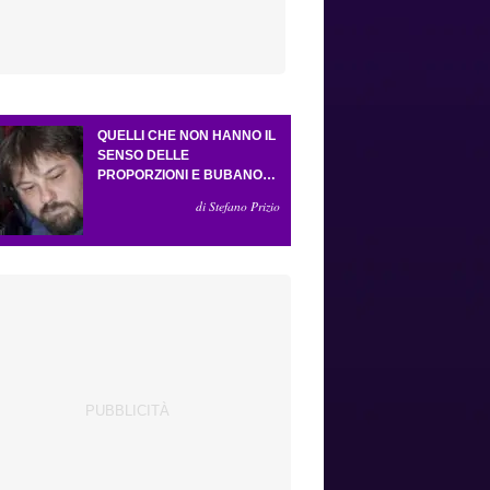
QUELLI CHE NON HANNO IL
SENSO DELLE
PROPORZIONI E BUBANO
PER MASTANTUONO
di Stefano Prizio