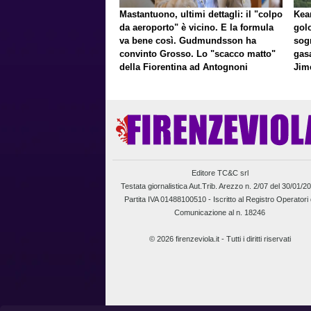
Mastantuono, ultimi dettagli: il "colpo
Kean
da aeroporto" è vicino. E la formula
gol
va bene così. Gudmundsson ha
sog
convinto Grosso. Lo "scacco matto"
gasa
della Fiorentina ad Antognoni
Jim
a p
Editore TC&C srl
Testata giornalistica Aut.Trib. Arezzo n. 2/07 del 30/01/2
Partita IVA 01488100510 -
Iscritto al Registro Operatori 
Comunicazione al n. 18246
© 2026 firenzeviola.it - Tutti i diritti riservati