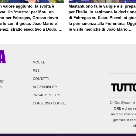
 valore aggiunto, la svolta è
Mastantuono fa le valigie e si prepa
osa. Un ‘mostro’ per Mou, un
per l'Italia. In settimana la decision
no per Fabregas, Grosso dovrà
di Fabregas su Kean. Piccoli si gio
rlo con il gioco. Joao Mario e
la permanenza alla Fiorentina. Oggi
enez: sfratto esecutivo a Dodo. E
le visite mediche di Joao Mario.
roposito di Mastantuono…
Presto una nuova offerta del Toro p
Fortini
MOBILE
RSS
CONTATTI
007
ACCESSIBILITY
di
PRIVACY POLICY
24 Ore System
è 
CONSENSO COOKIE
ORE
e di un se
mercato italiano e
gestisce in escl
in