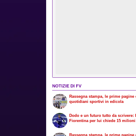
NOTIZIE DI FV
Rassegna stampa, le prime pagine 
quotidiani sportivi in edicola
Dodo e un futuro tutto da scrivere: 
Fiorentina per lui chiede 15 milioni
Rassegna stampa, le prime pagine 