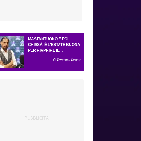
MASTANTUONO E POI
CHISSÀ, È L'ESTATE BUONA
PER RIAPRIRE IL
CASSETTO DEI SOGNI.
di Tommaso Loreto
CRESCE L'ATTESA PER GLI
ESTERNI (E LA PRESSIONE
SU GROSSO)