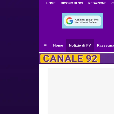
HOME
DICONO DI NOI
REDAZIONE
C
Home
Notizie di FV
Rassegna