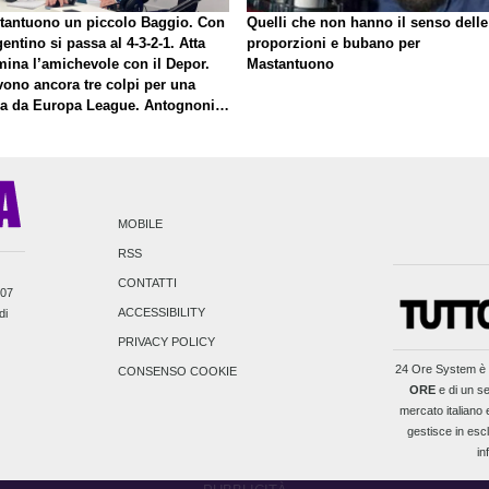
tantuono un piccolo Baggio. Con
Quelli che non hanno il senso delle
gentino si passa al 4-3-2-1. Atta
proporzioni e bubano per
mina l’amichevole con il Depor.
Mastantuono
vono ancora tre colpi per una
la da Europa League. Antognoni,
inale senza vincitori
MOBILE
RSS
CONTATTI
007
ACCESSIBILITY
di
PRIVACY POLICY
24 Ore System
è 
CONSENSO COOKIE
ORE
e di un se
mercato italiano e
gestisce in escl
in