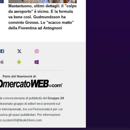
Mastantuono, ultimi dettagli: il "colpo
da aeroporto" è vicino. E la formula
va bene così. Gudmundsson ha
convinto Grosso. Lo "scacco matto"
della Fiorentina ad Antognoni
Parte del Newtwork di
la concessionaria di pubblicità del
Gruppo 24
lezionato gruppo di editori terzi presenti sul
 internazionale, tra cui Firenzeviola.it per cui
usiva gli spazi pubblicitari. Per informazioni:
fo.system24@ilsole24ore.com