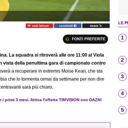
LE P
vedi letture
condividi
tweet
1
FONTI PREFERITE
na. La squadra si ritroverà alle ore 11:00 al Viola
2
n vista della penultima gara di campionato contro
roverà a recuperare in extremis Moise Kean, che sta
3
 tibia che lo tormenta ormai da settimane per non dire
centravanti sarà più chiaro.
4
er i primi 3 mesi. Attiva l'offerta TIMVISION con DAZN!
5