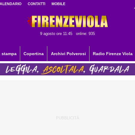
ALENDARIO
CONTATTI
MOBILE
9 agosto ore 11:45
online: 935
 stampa
Copertina
Archivi Polverosi
Radio Firenze Viola