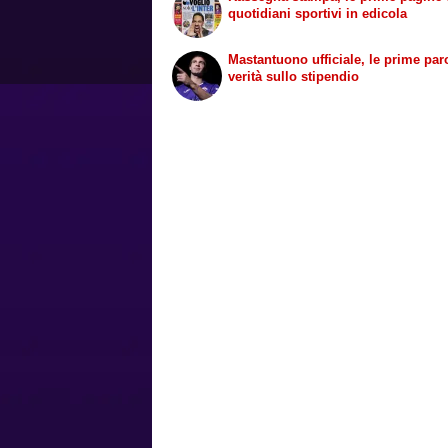
quotidiani sportivi in edicola
Mastantuono ufficiale, le prime paro
verità sullo stipendio