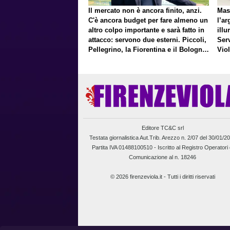
Il mercato non è ancora finito, anzi.
Mas
C'è ancora budget per fare almeno un
l’ar
altro colpo importante e sarà fatto in
illu
attacco: servono due esterni. Piccoli,
Ser
Pellegrino, la Fiorentina e il Bologna:
Vio
caccia al giusto incastro
un f
Editore TC&C srl
Testata giornalistica Aut.Trib. Arezzo n. 2/07 del 30/01/2
Partita IVA 01488100510 -
Iscritto al Registro Operatori 
Comunicazione al n. 18246
© 2026 firenzeviola.it - Tutti i diritti riservati