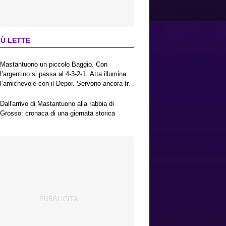
IÙ LETTE
Mastantuono un piccolo Baggio. Con
l’argentino si passa al 4-3-2-1. Atta illumina
l’amichevole con il Depor. Servono ancora tre
colpi per una Viola da Europa League.
Antognoni, un finale senza vincitori
Dall'arrivo di Mastantuono alla rabbia di
Grosso: cronaca di una giornata storica