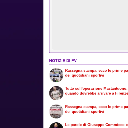
NOTIZIE DI FV
Rassegna stampa, ecco le prime p
dei quotidiani sportivi
Tutto sull'operazione Mastantuono:
quando dovrebbe arrivare a Firenz
Rassegna stampa, ecco le prime p
dei quotidiani sportivi
Le parole di Giuseppe Commisso e