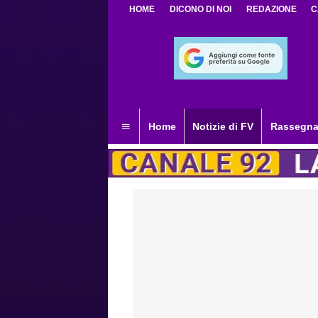
HOME
DICONO DI NOI
REDAZIONE
C
Home
Notizie di FV
Rassegna