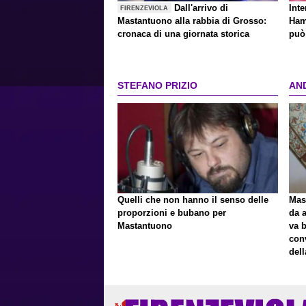
Dall'arrivo di
Inte
FIRENZEVIOLA
Mastantuono alla rabbia di Grosso:
Ham
cronaca di una giornata storica
può 
STEFANO PRIZIO
AN
Quelli che non hanno il senso delle
Mast
proporzioni e bubano per
da a
Mastantuono
va 
con
del