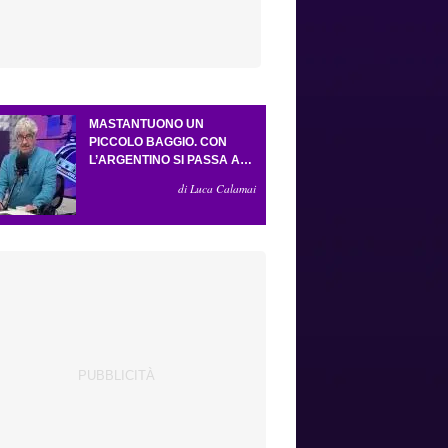
MASTANTUONO UN
PICCOLO BAGGIO. CON
L’ARGENTINO SI PASSA AL
4-3-2-1. ATTA ILLUMINA
di Luca Calamai
L’AMICHEVOLE CON IL
DEPOR. SERVONO ANCORA
TRE COLPI PER UNA VIOLA
DA EUROPA LEAGUE.
ANTOGNONI, UN FINALE
SENZA VINCITORI