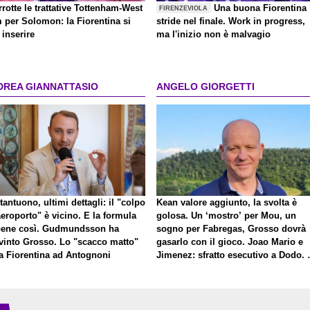
rrotte le trattative Tottenham-West
Una buona Fiorentina
FIRENZEVIOLA
 per Solomon: la Fiorentina si
stride nel finale. Work in progress,
inserire
ma l'inizio non è malvagio
DREA GIANNATTASIO
ANGELO GIORGETTI
antuono, ultimi dettagli: il "colpo
Kean valore aggiunto, la svolta è
eroporto" è vicino. E la formula
golosa. Un ‘mostro’ per Mou, un
bene così. Gudmundsson ha
sogno per Fabregas, Grosso dovrà
vinto Grosso. Lo "scacco matto"
gasarlo con il gioco. Joao Mario e
la Fiorentina ad Antognoni
Jimenez: sfratto esecutivo a Dodo. 
a proposito di Mastantuono…