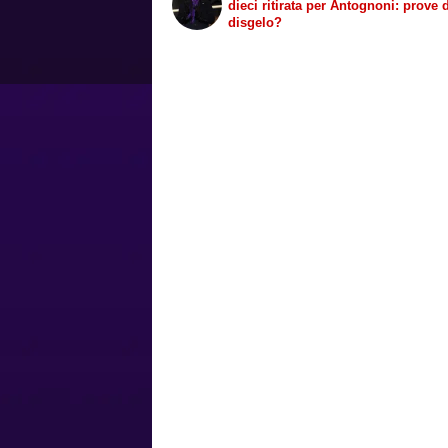
dieci ritirata per Antognoni: prove 
disgelo?