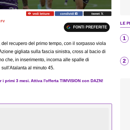
vedi letture
condividi
tweet
 FV
LE P
FONTI PREFERITE
1
del recupero del primo tempo, con il sorpasso viola
 Azione gigliata sulla fascia sinistra, cross al bacio di
o che, in inserimento, incorna alle spalle di
2
 sull'Atalanta al minuto 45.
er i primi 3 mesi. Attiva l'offerta TIMVISION con DAZN!