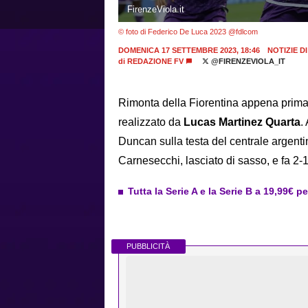
FirenzeViola.it
© foto di Federico De Luca 2023 @fdlcom
DOMENICA 17 SETTEMBRE 2023, 18:46
NOTIZIE DI
di
REDAZIONE FV
@FIRENZEVIOLA_IT
Rimonta della Fiorentina appena prima 
realizzato da
Lucas Martinez Quarta
.
Duncan sulla testa del centrale argentin
Carnesecchi, lasciato di sasso, e fa 2-1
Tutta la Serie A e la Serie B a 19,99€ p
PUBBLICITÀ