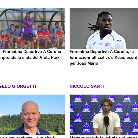
Fiorentina-Deportivo A Coruna
Fiorentina-Deportivo A Coruña, le
E
 riprende la sfida del Viola Park
formazioni ufficiali: c'è Kean, esord
per Joao Mario
GELO GIORGETTI
NICCOLÒ SANTI