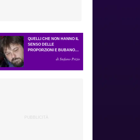
QUELLI CHE NON HANNO IL
SENSO DELLE
PROPORZIONI E BUBANO
PER MASTANTUONO
di Stefano Prizio