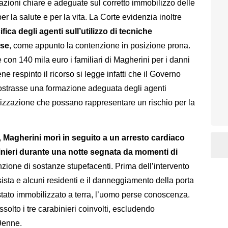
azioni chiare e adeguate sul corretto immobilizzo delle
per la salute e per la vita. La Corte evidenzia inoltre
a degli agenti sull’utilizzo di tecniche
ose
, come appunto la contenzione in posizione prona.
e con 140 mila euro i familiari di Magherini per i danni
ene respinto il ricorso si legge infatti che il Governo
ostrasse una formazione adeguata degli agenti
ilizzazione che possano rappresentare un rischio per la
,
Magherini morì in seguito a un arresto cardiaco
inieri durante una notte segnata da momenti di
zione di sostanze stupefacenti. Prima dell’intervento
ssista e alcuni residenti e il danneggiamento della porta
stato immobilizzato a terra, l’uomo perse conoscenza.
olto i tre carabinieri coinvolti, escludendo
39enne.