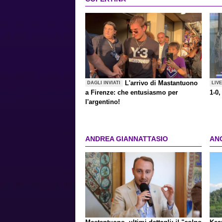
L'arrivo di Mastantuono
DAGLI INVIATI
LIV
a Firenze: che entusiasmo per
1-0,
l'argentino!
ANDREA GIANNATTASIO
AN