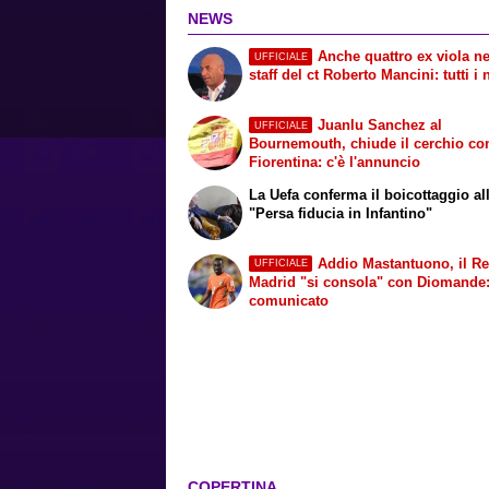
NEWS
Anche quattro ex viola ne
UFFICIALE
staff del ct Roberto Mancini: tutti i
Juanlu Sanchez al
UFFICIALE
Bournemouth, chiude il cerchio co
Fiorentina: c'è l'annuncio
La Uefa conferma il boicottaggio all
"Persa fiducia in Infantino"
Addio Mastantuono, il Re
UFFICIALE
Madrid "si consola" con Diomande: 
comunicato
COPERTINA