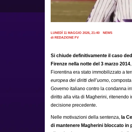
LUNEDÌ 11 MAGGIO 2026, 21:40
NEWS
di
REDAZIONE FV
S
i chiude definitivamente il caso de
Firenze nella notte del 3 marzo 2014
Fiorentina era stato immobilizzato a ter
europea dei diritti dell’uomo
, composta 
Governo italiano contro la condanna infl
diritto alla vita di Magherini, ritenendo 
decisione precedente.
Nelle motivazioni della sentenza,
la C
di mantenere Magherini bloccato in 