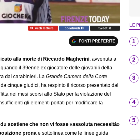
LE P
vedi letture
condividi
tweet
1
FONTI PREFERITE
2
dicato alla morte di Riccardo Magherini,
avvenuta a
, quando il 39enne ex giocatore delle giovanili della
ra dai carabinieri. La
Grande Camera della Corte
3
da cinque giudici, ha respinto il ricorso presentato dal
itta nei mesi scorsi allo Stato per la violazione del
4
insufficienti gli elementi portati per modificare la
5
edu sostiene che non vi fosse «assoluta necessità»
posizione prona
e sottolinea come le linee guida