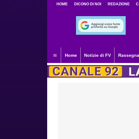
HOME
DICONO DI NOI
REDAZIONE
C
Home
Notizie di FV
Rassegna