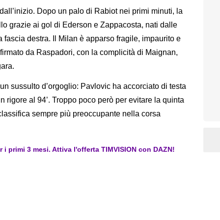
ll’inizio. Dopo un palo di Rabiot nei primi minuti, la
llo grazie ai gol di Ederson e Zappacosta, nati dalle
 fascia destra. Il Milan è apparso fragile, impaurito e
is firmato da Raspadori, con la complicità di Maignan,
ara.
un sussulto d’orgoglio: Pavlovic ha accorciato di testa
n rigore al 94’. Troppo poco però per evitare la quinta
a classifica sempre più preoccupante nella corsa
er i primi 3 mesi. Attiva l'offerta TIMVISION con DAZN!