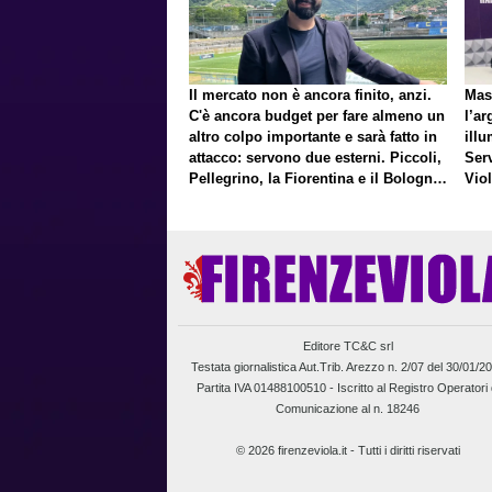
Il mercato non è ancora finito, anzi.
Mas
C'è ancora budget per fare almeno un
l’ar
altro colpo importante e sarà fatto in
illu
attacco: servono due esterni. Piccoli,
Ser
Pellegrino, la Fiorentina e il Bologna:
Vio
caccia al giusto incastro
un f
Editore TC&C srl
Testata giornalistica Aut.Trib. Arezzo n. 2/07 del 30/01/2
Partita IVA 01488100510 -
Iscritto al Registro Operatori 
Comunicazione al n. 18246
© 2026 firenzeviola.it - Tutti i diritti riservati