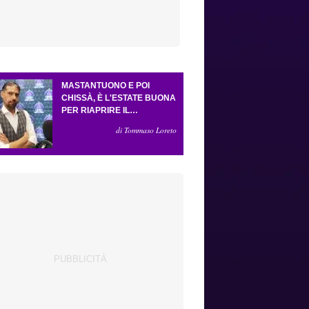
MASTANTUONO E POI
CHISSÀ, È L'ESTATE BUONA
PER RIAPRIRE IL
CASSETTO DEI SOGNI.
di Tommaso Loreto
CRESCE L'ATTESA PER GLI
ESTERNI (E LA PRESSIONE
SU GROSSO)