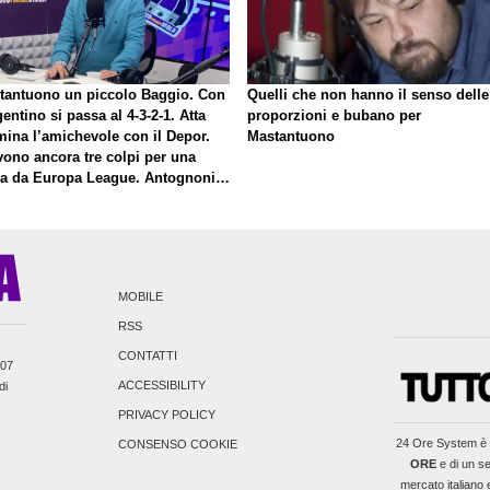
tantuono un piccolo Baggio. Con
Quelli che non hanno il senso delle
gentino si passa al 4-3-2-1. Atta
proporzioni e bubano per
mina l’amichevole con il Depor.
Mastantuono
vono ancora tre colpi per una
la da Europa League. Antognoni,
inale senza vincitori
MOBILE
RSS
CONTATTI
007
ACCESSIBILITY
di
PRIVACY POLICY
24 Ore System
è 
CONSENSO COOKIE
ORE
e di un se
mercato italiano e