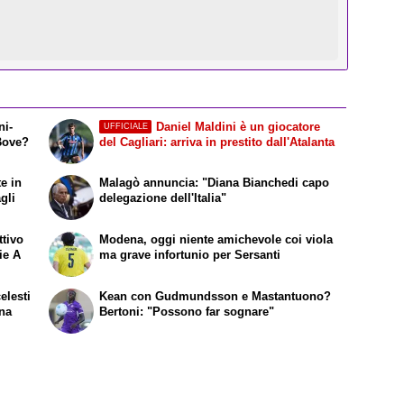
ni-
Daniel Maldini è un giocatore
UFFICIALE
 Bove?
del Cagliari: arriva in prestito dall'Atalanta
te in
Malagò annuncia: "Diana Bianchedi capo
agli
delegazione dell'Italia"
ttivo
Modena, oggi niente amichevole coi viola
ie A
ma grave infortunio per Sersanti
elesti
Kean con Gudmundsson e Mastantuono?
ina
Bertoni: "Possono far sognare"