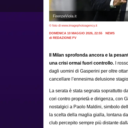
FirenzeViola.it
© foto di www.imagephotoagency.it
DOMENICA 10 MAGGIO 2026, 22:55
NEWS
di
REDAZIONE FV
Il Milan sprofonda ancora e la pesant
una crisi ormai fuori controllo.
I ross
dagli uomini di Gasperini per oltre otta
cancellare l’ennesima delusione stagio
La serata è stata segnata soprattutto dal
cori contro proprietà e dirigenza, con G
nostalgici a Paolo Maldini, simbolo del
la scelta della maglia gialla, lontana da
club percepito sempre più distante dalla