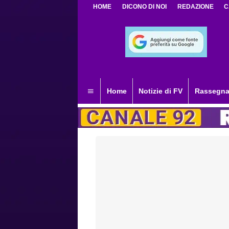
HOME
DICONO DI NOI
REDAZIONE
C
Home
Notizie di FV
Rassegna