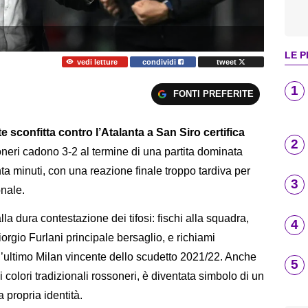
LE P
vedi letture
condividi
tweet
1
FONTI PREFERITE
e sconfitta contro l’Atalanta a San Siro certifica
2
oneri cadono 3-2 al termine di una partita dominata
nta minuti, con una reazione finale troppo tardiva per
3
nale.
la dura contestazione dei tifosi: fischi alla squadra,
4
iorgio Furlani principale bersaglio, e richiami
l’ultimo Milan vincente dello scudetto 2021/22. Anche
5
i colori tradizionali rossoneri, è diventata simbolo di un
 propria identità.