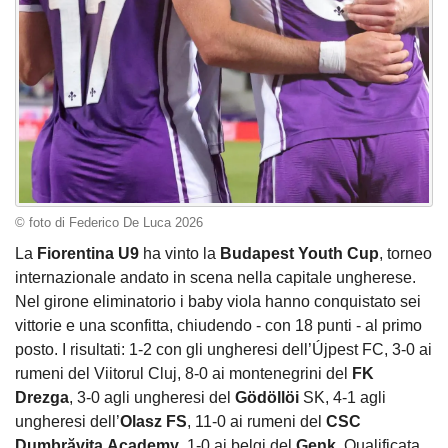
© foto di Federico De Luca 2026
La
Fiorentina U9
ha vinto la
Budapest Youth Cup
, torneo
internazionale andato in scena nella capitale ungherese.
Nel girone eliminatorio i baby viola hanno conquistato sei
vittorie e una sconfitta, chiudendo - con 18 punti - al primo
posto. I risultati: 1-2 con gli ungheresi dell’Újpest FC, 3-0 ai
rumeni del Viitorul Cluj, 8-0 ai montenegrini del
FK
Drezga
, 3-0 agli ungheresi del
Gödöllöi
SK, 4-1 agli
ungheresi dell’
Olasz FS
, 11-0 ai rumeni del
CSC
Dumbrăvița
Academy
, 1-0 ai belgi del
Genk
. Qualificata