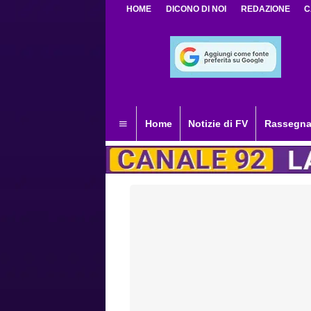
HOME
DICONO DI NOI
REDAZIONE
C
Home
Notizie di FV
Rassegna