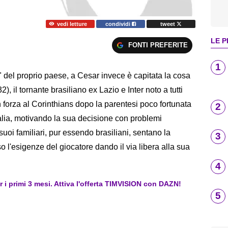
vedi letture
condividi
tweet
LE P
FONTI PREFERITE
1
e" del proprio paese, a Cesar invece è capitata la cosa
 il tornante brasiliano ex Lazio e Inter noto a tutti
 forza al Corinthians dopo la parentesi poco fortunata
2
Italia, motivando la sua decisione con problemi
suoi familiari, pur essendo brasiliani, sentano la
3
o l'esigenze del giocatore dando il via libera alla sua
4
er i primi 3 mesi. Attiva l'offerta TIMVISION con DAZN!
5