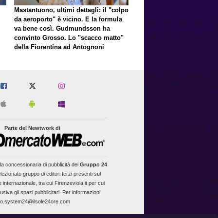
Mastantuono, ultimi dettagli: il "colpo
da aeroporto" è vicino. E la formula
va bene così. Gudmundsson ha
convinto Grosso. Lo "scacco matto"
della Fiorentina ad Antognoni
Parte del Newtwork di
la concessionaria di pubblicità del
Gruppo 24
lezionato gruppo di editori terzi presenti sul
 internazionale, tra cui Firenzeviola.it per cui
usiva gli spazi pubblicitari. Per informazioni:
fo.system24@ilsole24ore.com