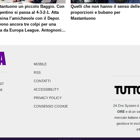
tantuono un piccolo Baggio. Con
Quelli che non hanno il senso delle
gentino si passa al 4-3-2-1. Atta
proporzioni e bubano per
mina l’amichevole con il Depor.
Mastantuono
vono ancora tre colpi per una
la da Europa League. Antognoni,
inale senza vincitori
MOBILE
RSS
CONTATTI
007
ACCESSIBILITY
di
PRIVACY POLICY
24 Ore System
è 
CONSENSO COOKIE
ORE
e di un se
mercato italiano e
gestisce in escl
in