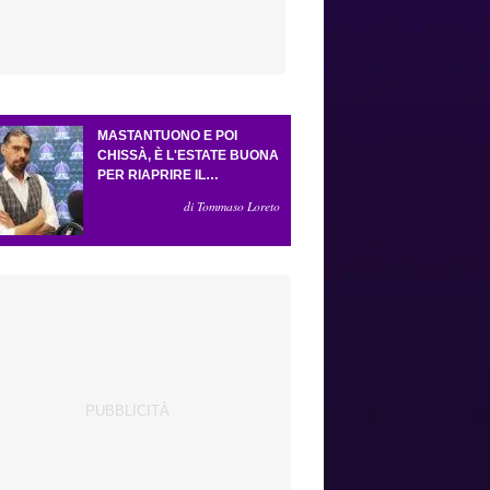
MASTANTUONO E POI
CHISSÀ, È L'ESTATE BUONA
PER RIAPRIRE IL
CASSETTO DEI SOGNI.
di Tommaso Loreto
CRESCE L'ATTESA PER GLI
ESTERNI (E LA PRESSIONE
SU GROSSO)