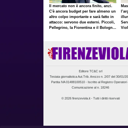
Il mercato non è ancora finito, anzi.
Mas
C'è ancora budget per fare almeno un
l’ar
altro colpo importante e sarà fatto in
illu
attacco: servono due esterni. Piccoli,
Ser
Pellegrino, la Fiorentina e il Bologna:
Vio
caccia al giusto incastro
un f
Editore TC&C srl
Testata giornalistica Aut.Trib. Arezzo n. 2/07 del 30/01/2
Partita IVA 01488100510 -
Iscritto al Registro Operatori 
Comunicazione al n. 18246
© 2026 firenzeviola.it - Tutti i diritti riservati