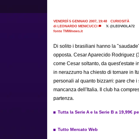
VENERDÌ 5 GENNAIO 2007, 19:48
CURIOSITÀ
di
LEONARDO MENICUCCI
@LEOVIOLA72
fonte TMWnews.it
Di solito i brasiliani hanno la "saudad
opposta. Cesar Aparecido Rodriguez (32),
come Cesar soltanto, da quest'estate in
in nerazzurro ha chiesto di tornare in 
personali al quanto bizzarri: pare che i 
mancanza dell'Italia. Il club ha compres
partenza.
Tutta la Serie A e la Serie B a 19,99€ p
Tutto Mercato Web