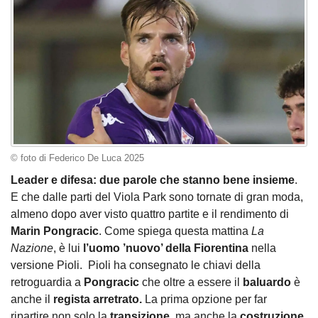
© foto di Federico De Luca 2025
Leader e difesa: due parole che stanno bene insieme
.
E che dalle parti del Viola Park sono tornate di gran moda,
almeno dopo aver visto quattro partite e il rendimento di
Marin Pongracic
. Come spiega questa mattina
La
Nazione
, è lui
l’uomo ’nuovo’ della Fiorentina
nella
versione Pioli. Pioli ha consegnato le chiavi della
retroguardia a
Pongracic
che oltre a essere il
baluardo
è
anche il
regista arretrato.
La prima opzione per far
ripartire non solo la
transizione
, ma anche la
costruzione