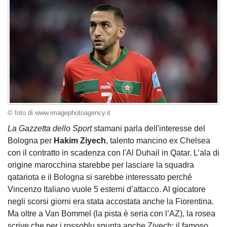
© foto di www.imagephotoagency.it
La Gazzetta dello Sport
stamani parla dell'interesse del
Bologna per
Hakim Ziyech
, talento mancino ex Chelsea
con il contratto in scadenza con l'Al Duhail in Qatar. L’ala di
origine marocchina starebbe per lasciare la squadra
qatariota e il Bologna si sarebbe interessato perché
Vincenzo Italiano vuole 5 esterni d’attacco. Al giocatore
negli scorsi giorni era stata accostata anche la Fiorentina.
Ma oltre a Van Bommel (la pista è seria con l’AZ), la rosea
scrive che per i rossoblu spunta anche Ziyech: il famoso