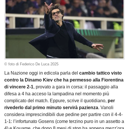
© foto di Federico De Luca 2025
La Nazione oggi in edicola parla del
cambio tattico visto
contro la Dinamo Kiev che ha permesso alla Fiorentina
di vincere 2-1
, provato a gara in corsa: il passaggio alla
difesa a 4 ha acceso la lampadina nel momento più
complicato del match. Eppure, scrive il quotidiano,
per
rivederlo dal primo minuto servirà pazienza
. Vanoli
considera imprescindibili due pedine per partire con il 4-4-
1-1: l’infortunato Gosens (come terzino puro in un assetto a
4) e Kouame, che dopo 8 mesi di stop ha appena mezz’ora