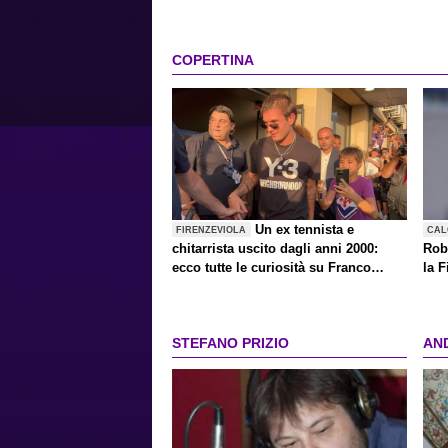
COPERTINA
Un ex tennista e
FIRENZEVIOLA
CAL
chitarrista uscito dagli anni 2000:
Rob
ecco tutte le curiosità su Franco
la F
Mastantuono, il divo anti-divo
STEFANO PRIZIO
AN