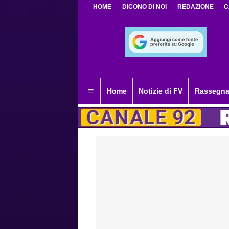
HOME
DICONO DI NOI
REDAZIONE
C
Home
Notizie di FV
Rassegna