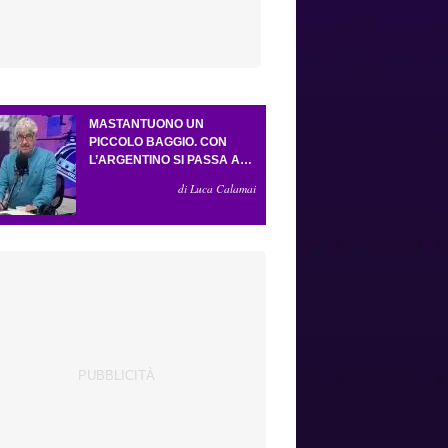
MASTANTUONO UN
PICCOLO BAGGIO. CON
L’ARGENTINO SI PASSA AL
4-3-2-1. ATTA ILLUMINA
di Luca Calamai
L’AMICHEVOLE CON IL
DEPOR. SERVONO ANCORA
TRE COLPI PER UNA VIOLA
DA EUROPA LEAGUE.
ANTOGNONI, UN FINALE
SENZA VINCITORI