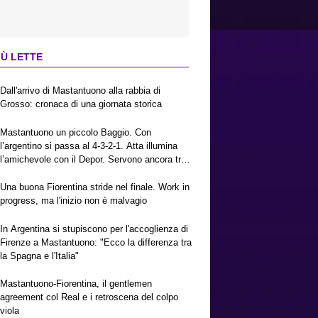
IÙ LETTE
Dall'arrivo di Mastantuono alla rabbia di
Grosso: cronaca di una giornata storica
Mastantuono un piccolo Baggio. Con
l’argentino si passa al 4-3-2-1. Atta illumina
l’amichevole con il Depor. Servono ancora tre
colpi per una Viola da Europa League.
Antognoni, un finale senza vincitori
Una buona Fiorentina stride nel finale. Work in
progress, ma l'inizio non è malvagio
In Argentina si stupiscono per l'accoglienza di
Firenze a Mastantuono: "Ecco la differenza tra
la Spagna e l'Italia"
Mastantuono-Fiorentina, il gentlemen
agreement col Real e i retroscena del colpo
viola