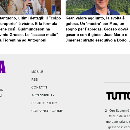
antuono, ultimi dettagli: il "colpo
Kean valore aggiunto, la svolta è
eroporto" è vicino. E la formula
golosa. Un ‘mostro’ per Mou, un
bene così. Gudmundsson ha
sogno per Fabregas, Grosso dovrà
vinto Grosso. Lo "scacco matto"
gasarlo con il gioco. Joao Mario e
la Fiorentina ad Antognoni
Jimenez: sfratto esecutivo a Dodo. 
a proposito di Mastantuono…
MOBILE
RSS
CONTATTI
007
ACCESSIBILITY
di
PRIVACY POLICY
24 Ore System
è 
CONSENSO COOKIE
ORE
e di un se
mercato italiano e
gestisce in escl