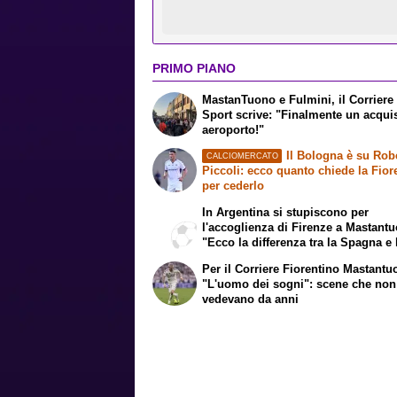
PRIMO PIANO
MastanTuono e Fulmini, il Corriere
Sport scrive: "Finalmente un acqui
aeroporto!"
Il Bologna è su Rob
CALCIOMERCATO
Piccoli: ecco quanto chiede la Fior
per cederlo
In Argentina si stupiscono per
l'accoglienza di Firenze a Mastant
"Ecco la differenza tra la Spagna e l
Per il Corriere Fiorentino Mastantu
"L'uomo dei sogni": scene che non
vedevano da anni