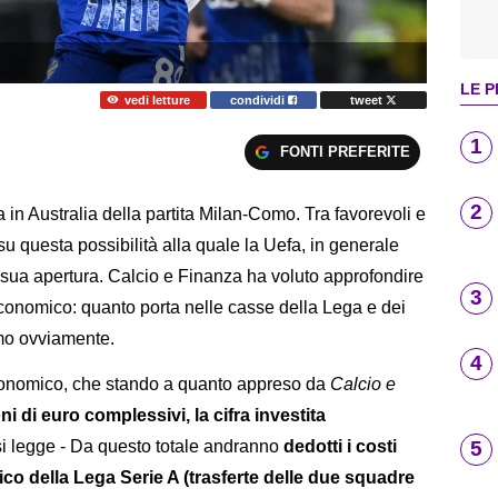
LE P
vedi letture
condividi
tweet
1
FONTI PREFERITE
2
a in Australia della partita Milan-Como. Tra favorevoli e
su questa possibilità alla quale la Uefa, in generale
la sua apertura. Calcio e Finanza ha voluto approfondire
3
economico: quanto porta nelle casse della Lega e dei
omo ovviamente.
4
conomico, che stando a quanto appreso da
Calcio e
ni di euro complessivi, la cifra investita
5
 si legge - Da questo totale andranno
dedotti i costi
ico della Lega Serie A (trasferte delle due squadre