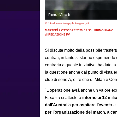
FirenzeViola.it
© foto di www.imagephotoagency.it
MARTEDÌ 7 OTTOBRE 2025, 19:30
PRIMO PIANO
di
REDAZIONE FV
Si discute molto della possibile trasfert
contrari, in tanto si stanno esprimendo 
contraria a queste iniziative, ha dato 
la questione anche dal punto di vista 
club di serie A, oltre che di Milan e C
"L’operazione avrà anche un valore e
Finanza
si attesterà
intorno ai 12 milio
dall’Australia per ospitare l’event
o -
per l’organizzazione del match, a car