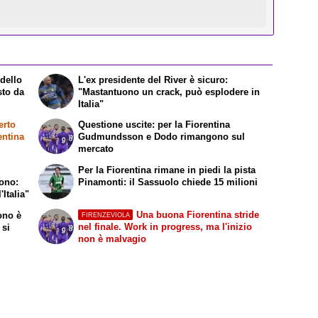
 dello
L'ex presidente del River è sicuro:
sto da
"Mastantuono un crack, può esplodere in
Italia"
erto
Questione uscite: per la Fiorentina
entina
Gudmundsson e Dodo rimangono sul
mercato
Per la Fiorentina rimane in piedi la pista
uono:
Pinamonti: il Sassuolo chiede 15 milioni
'Italia"
Una buona Fiorentina stride
ono è
FIRENZEVIOLA
nel finale. Work in progress, ma l'inizio
 si
non è malvagio