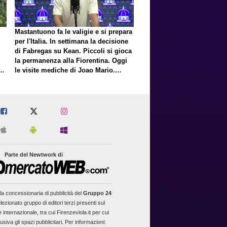
Mastantuono fa le valigie e si prepara
per l'Italia. In settimana la decisione
di Fabregas su Kean. Piccoli si gioca
la permanenza alla Fiorentina. Oggi
E
le visite mediche di Joao Mario.
Presto una nuova offerta del Toro per
Fortini
Parte del Newtwork di
la concessionaria di pubblicità del
Gruppo 24
lezionato gruppo di editori terzi presenti sul
 internazionale, tra cui Firenzeviola.it per cui
usiva gli spazi pubblicitari. Per informazioni: