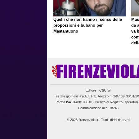
Quelli che non hanno il senso delle
Mast
proporzioni e bubano per
da a
Mastantuono
va 
con
del
Editore TC&C srl
Testata giornalistica Aut.Trib. Arezzo n. 2/07 del 30/01/2
Partita IVA 01488100510 -
Iscritto al Registro Operatori 
Comunicazione al n. 18246
© 2026 firenzeviola.it - Tutti i diritti riservati