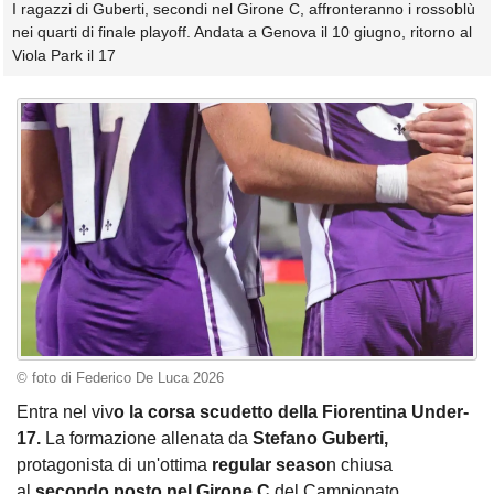
I ragazzi di Guberti, secondi nel Girone C, affronteranno i rossoblù
nei quarti di finale playoff. Andata a Genova il 10 giugno, ritorno al
Viola Park il 17
© foto di Federico De Luca 2026
Entra nel viv
o la corsa scudetto della Fiorentina Under-
17.
La formazione allenata da
Stefano Guberti,
protagonista di un'ottima
regular
seaso
n chiusa
al
secondo posto nel Girone C
del Campionato