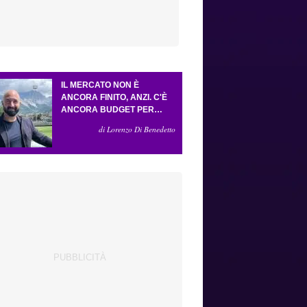
IL MERCATO NON È
ANCORA FINITO, ANZI. C'È
ANCORA BUDGET PER
FARE ALMENO UN ALTRO
di Lorenzo Di Benedetto
COLPO IMPORTANTE E
SARÀ FATTO IN ATTACCO:
SERVONO DUE ESTERNI.
PICCOLI, PELLEGRINO, LA
FIORENTINA E IL BOLOGNA:
CACCIA AL GIUSTO
INCASTRO