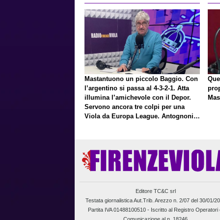
Mastantuono un piccolo Baggio. Con
Que
l’argentino si passa al 4-3-2-1. Atta
pro
illumina l’amichevole con il Depor.
Mas
Servono ancora tre colpi per una
Viola da Europa League. Antognoni,
un finale senza vincitori
Editore TC&C srl
Testata giornalistica Aut.Trib. Arezzo n. 2/07 del 30/01/2
Partita IVA 01488100510 -
Iscritto al Registro Operatori 
Comunicazione al n. 18246