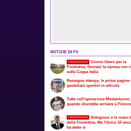
NOTIZIE DI FV
Giorno libero per la
FIRENZEVIOLA
Fiorentina. Domani la ripresa con v
sulla Coppa Italia
Rassegna stampa, le prime pagine 
quotidiani sportivi in edicola
Tutto sull'operazione Mastantuono:
quando dovrebbe arrivare a Firenz
Antognoni e la mano 
FIRENZEVIOLA
della Fiorentina. Ma l'Unico 10 anc
ha detto sì