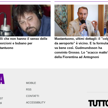
lli che non hanno il senso delle
Mastantuono, ultimi dettagli: il "co
porzioni e bubano per
da aeroporto" è vicino. E la formula
tantuono
va bene così. Gudmundsson ha
convinto Grosso. Lo "scacco matto
della Fiorentina ad Antognoni
MOBILE
RSS
CONTATTI
007
ACCESSIBILITY
di