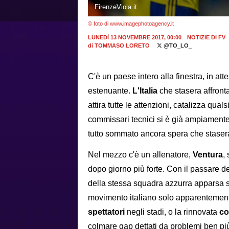
FirenzeViola.it
© foto di www.imagephotoagency.it
LUNEDÌ 13 NOVEMBRE 2017, 00:00
NOTIZIE DI FV
di
TOMMASO LORETO
@TO_LO_
C'è un paese intero alla finestra, in att
estenuante.
L'Italia
che stasera affront
attira tutte le attenzioni, catalizza qual
commissari tecnici si è già ampiamente
tutto sommato ancora spera che stase
Nel mezzo c'è un allenatore,
Ventura
,
dopo giorno più forte. Con il passare d
della stessa squadra azzurra apparsa se
movimento italiano solo apparentemente 
spettatori
negli stadi, o la rinnovata
co
colmare gap dettati da problemi ben più