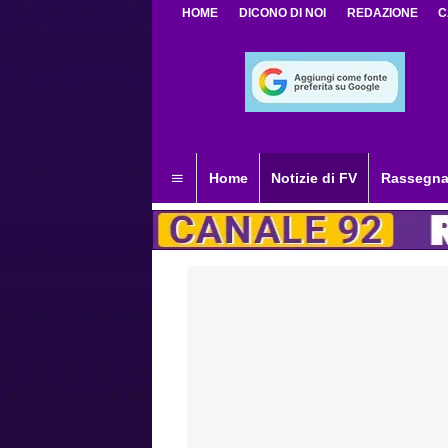
HOME
DICONO DI NOI
REDAZIONE
C
Home
Notizie di FV
Rassegna