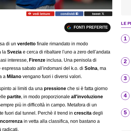
vedi letture
condividi
tweet
LE P
FONTI PREFERITE
1
esa di un
verdetto
finale rimandato in modo
a la
Svezia
e cerca di ribaltare l'uno a zero dell'andata
siasi interesse,
Firenze
inclusa. Una penisola di
2
 espressa sabato all'indomani del k.o. di
Solna
, ma
ra a
Milano
vengano fuori i diversi valori.
3
 spinto ai limiti da una
pressione
che si è fatta giorno
4
elle
partite
, in modo proporzionale
all'involuzione
mpre più in difficoltà in campo. Metafora di un
5
fuori dal tunnel. Perchè il trend in
crescita
degli
ncorrenza
in vetta alla classifica, non bastano a
 radicati.