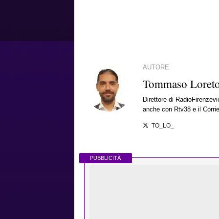
AUTORE
Tommaso Loret
Direttore di RadioFirenzevio
anche con Rtv38 e il Corrie
TO_LO_
PUBBLICITÀ