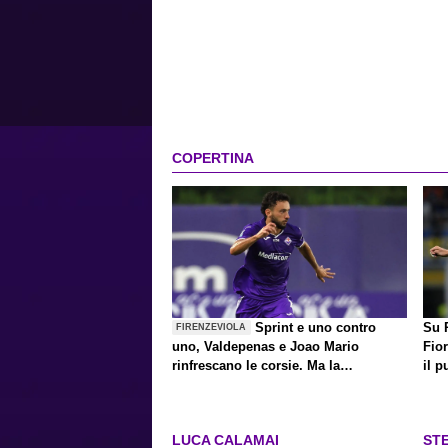
COPERTINA
Sprint e uno contro
Su P
FIRENZEVIOLA
uno, Valdepenas e Joao Mario
Fior
rinfrescano le corsie. Ma la
il p
rivoluzione non è finita
LUCA CALAMAI
ST