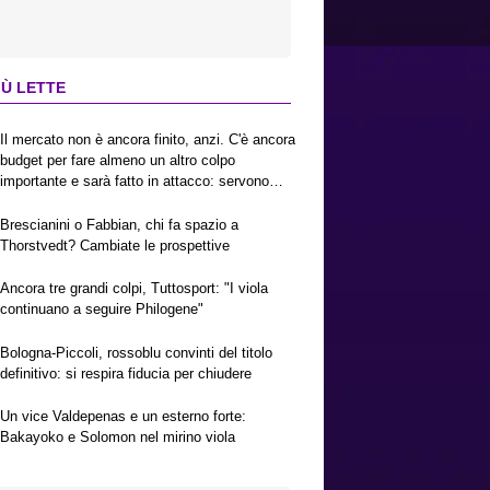
IÙ LETTE
Il mercato non è ancora finito, anzi. C'è ancora
budget per fare almeno un altro colpo
importante e sarà fatto in attacco: servono
due esterni. Piccoli, Pellegrino, la Fiorentina e
il Bologna: caccia al giusto incastro
Brescianini o Fabbian, chi fa spazio a
Thorstvedt? Cambiate le prospettive
Ancora tre grandi colpi, Tuttosport: "I viola
continuano a seguire Philogene"
Bologna-Piccoli, rossoblu convinti del titolo
definitivo: si respira fiducia per chiudere
Un vice Valdepenas e un esterno forte:
Bakayoko e Solomon nel mirino viola