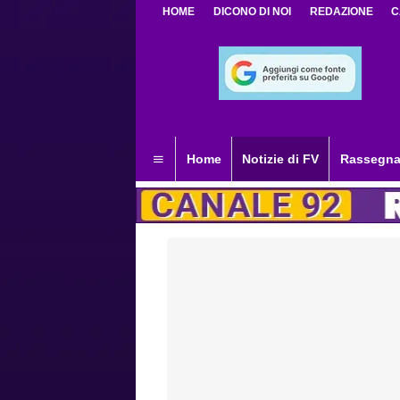
HOME
DICONO DI NOI
REDAZIONE
C
Home
Notizie di FV
Rassegna