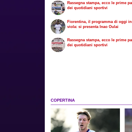
Rassegna stampa, ecco le prime p
dei quotidiani sportivi
Fiorentina, il programma di oggi i
viola: si presenta Inao Oulai
Rassegna stampa, ecco le prime p
dei quotidiani sportivi
COPERTINA