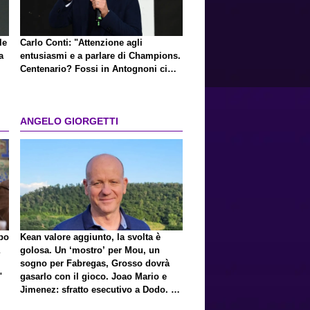
le
Carlo Conti: "Attenzione agli
a
entusiasmi e a parlare di Champions.
Centenario? Fossi in Antognoni ci
ripenserei"
ANGELO GIORGETTI
lpo
Kean valore aggiunto, la svolta è
golosa. Un ‘mostro’ per Mou, un
sogno per Fabregas, Grosso dovrà
"
gasarlo con il gioco. Joao Mario e
Jimenez: sfratto esecutivo a Dodo. E
a proposito di Mastantuono…