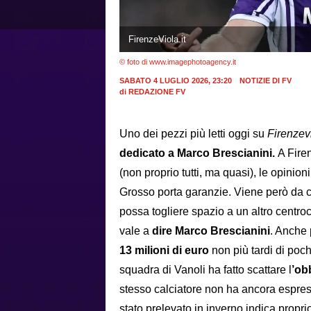
FirenzeViola.it
© foto di www.imagephotoagency.it
SABATO 4 LUGLIO 2026, 23:20
NOTIZIE DI FV
di
REDAZIONE FV
Uno dei pezzi più letti oggi su
Firenzevi
dedicato a Marco Brescianini.
A Fire
(non proprio tutti, ma quasi), le opinio
Grosso porta garanzie. Viene però da c
possa togliere spazio a un altro centro
vale a
dire Marco Brescianini
. Anche 
13 milioni di euro
non più tardi di poc
squadra di Vanoli ha fatto scattare l
’ob
stesso calciatore non ha ancora espress
stato prelevato in inverno indica proprio