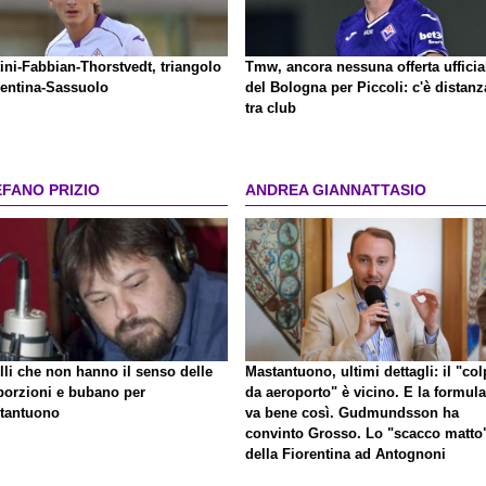
ini-Fabbian-Thorstvedt, triangolo
Tmw, ancora nessuna offerta ufficia
rentina-Sassuolo
del Bologna per Piccoli: c'è distanz
tra club
EFANO PRIZIO
ANDREA GIANNATTASIO
lli che non hanno il senso delle
Mastantuono, ultimi dettagli: il "co
porzioni e bubano per
da aeroporto" è vicino. E la formula
tantuono
va bene così. Gudmundsson ha
convinto Grosso. Lo "scacco matto
della Fiorentina ad Antognoni