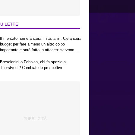
IÙ LETTE
Il mercato non è ancora finito, anzi. C'è ancora
budget per fare almeno un altro colpo
importante e sarà fatto in attacco: servono
due esterni. Piccoli, Pellegrino, la Fiorentina e
il Bologna: caccia al giusto incastro
Brescianini o Fabbian, chi fa spazio a
Thorstvedt? Cambiate le prospettive