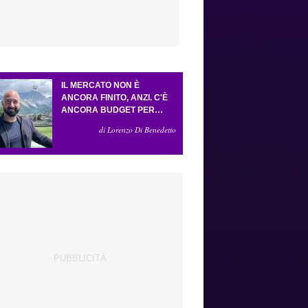
IL MERCATO NON È
ANCORA FINITO, ANZI. C'È
ANCORA BUDGET PER
FARE ALMENO UN ALTRO
di Lorenzo Di Benedetto
COLPO IMPORTANTE E
SARÀ FATTO IN ATTACCO:
SERVONO DUE ESTERNI.
PICCOLI, PELLEGRINO, LA
FIORENTINA E IL BOLOGNA:
CACCIA AL GIUSTO
INCASTRO