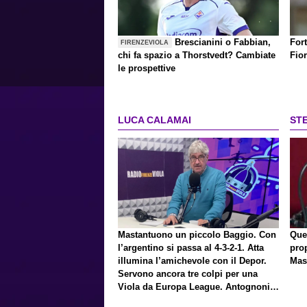
Brescianini o Fabbian,
Fort
FIRENZEVIOLA
chi fa spazio a Thorstvedt? Cambiate
Fio
le prospettive
LUCA CALAMAI
ST
Mastantuono un piccolo Baggio. Con
Que
l’argentino si passa al 4-3-2-1. Atta
pro
illumina l’amichevole con il Depor.
Mas
Servono ancora tre colpi per una
Viola da Europa League. Antognoni,
un finale senza vincitori