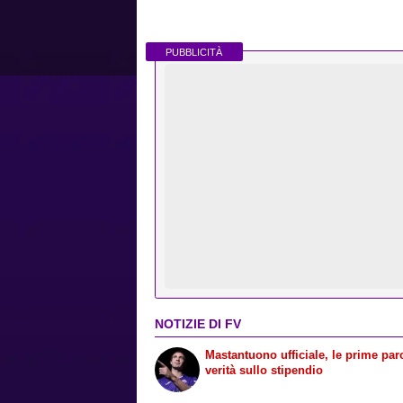
PUBBLICITÀ
NOTIZIE DI FV
Mastantuono ufficiale, le prime paro
verità sullo stipendio