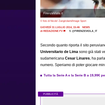
FirenzeViola.it
© foto di Nicolo' Zangirolami/Image Sport
GIOVEDÌ 31 LUGLIO 2014, 15:46
NEWS
di
REDAZIONE FV
@FIRENZEVIOLA_IT
Secondo quanto riporta il sito peruvia
Universitario de Lima
sono già stati v
sudamericana
Cesar Linares
, ha parl
numero. Speriamo di poter giocare mini
Tutta la Serie A e la Serie B a 19,99€ p
PUBBLICITÀ