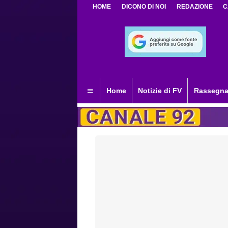
HOME
DICONO DI NOI
REDAZIONE
C
Home
Notizie di FV
Rassegna