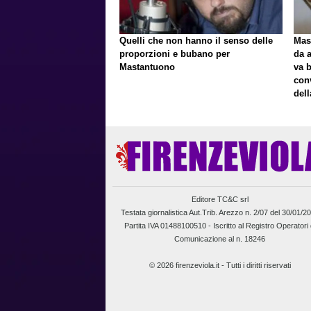
Quelli che non hanno il senso delle
Mast
proporzioni e bubano per
da a
Mastantuono
va 
con
del
Editore TC&C srl
Testata giornalistica Aut.Trib. Arezzo n. 2/07 del 30/01/2
Partita IVA 01488100510 -
Iscritto al Registro Operatori 
Comunicazione al n. 18246
© 2026 firenzeviola.it - Tutti i diritti riservati