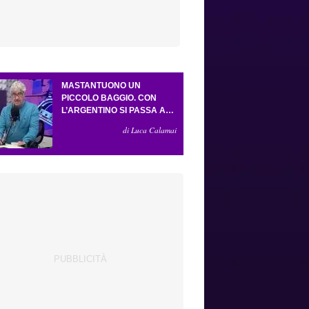
MASTANTUONO UN
PICCOLO BAGGIO. CON
L’ARGENTINO SI PASSA AL
4-3-2-1. ATTA ILLUMINA
di Luca Calamai
L’AMICHEVOLE CON IL
DEPOR. SERVONO ANCORA
TRE COLPI PER UNA VIOLA
DA EUROPA LEAGUE.
ANTOGNONI, UN FINALE
SENZA VINCITORI