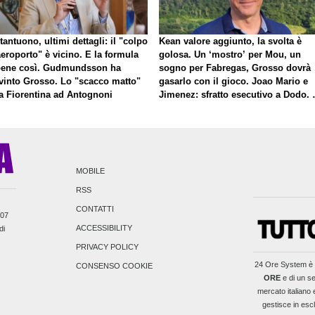
antuono, ultimi dettagli: il "colpo
Kean valore aggiunto, la svolta è
eroporto" è vicino. E la formula
golosa. Un ‘mostro’ per Mou, un
bene così. Gudmundsson ha
sogno per Fabregas, Grosso dovrà
vinto Grosso. Lo "scacco matto"
gasarlo con il gioco. Joao Mario e
la Fiorentina ad Antognoni
Jimenez: sfratto esecutivo a Dodo. 
a proposito di Mastantuono…
MOBILE
RSS
CONTATTI
007
ACCESSIBILITY
di
PRIVACY POLICY
24 Ore System
è 
CONSENSO COOKIE
ORE
e di un se
mercato italiano e
gestisce in escl