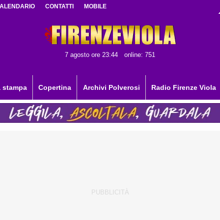
ALENDARIO
CONTATTI
MOBILE
7 agosto ore 23:44
online: 751
 stampa
Copertina
Archivi Polverosi
Radio Firenze Viola