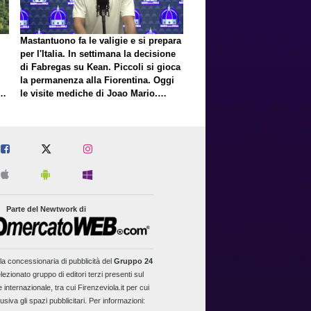
Mastantuono fa le valigie e si prepara
per l'Italia. In settimana la decisione
di Fabregas su Kean. Piccoli si gioca
la permanenza alla Fiorentina. Oggi
E
le visite mediche di Joao Mario.
Presto una nuova offerta del Toro per
Fortini
Parte del Newtwork di
la concessionaria di pubblicità del
Gruppo 24
lezionato gruppo di editori terzi presenti sul
 internazionale, tra cui Firenzeviola.it per cui
usiva gli spazi pubblicitari. Per informazioni: