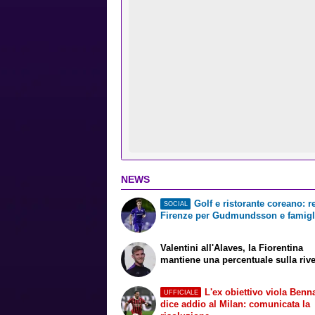
NEWS
Golf e ristorante coreano: r
SOCIAL
Firenze per Gudmundsson e famigl
Valentini all'Alaves, la Fiorentina
mantiene una percentuale sulla riv
L'ex obiettivo viola Benn
UFFICIALE
dice addio al Milan: comunicata la