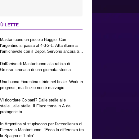
IÙ LETTE
Mastantuono un piccolo Baggio. Con
l’argentino si passa al 4-3-2-1. Atta illumina
l’amichevole con il Depor. Servono ancora tre
colpi per una Viola da Europa League.
Antognoni, un finale senza vincitori
Dall'arrivo di Mastantuono alla rabbia di
Grosso: cronaca di una giornata storica
Una buona Fiorentina stride nel finale. Work in
progress, ma l'inizio non è malvagio
Vi ricordate Colpani? Dalle stelle alle
stalle...alle stelle! Il Flaco torna in A da
protagonista
In Argentina si stupiscono per l'accoglienza di
Firenze a Mastantuono: "Ecco la differenza tra
la Spagna e l'Italia"