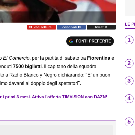
LE P
vedi letture
condividi
tweet
1
FONTI PREFERITE
no
El Comercio
, per la partita di sabato tra
Fiorentina
e
2
enduti
7500 biglietti
. Il capitano della squadra
ato a Radio Blanco y Negro dichiarando: "E' un buon
3
mo davanti al doppio degli spettatori".
er i primi 3 mesi. Attiva l'offerta TIMVISION con DAZN!
4
5