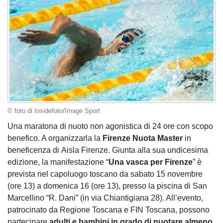
© foto di Insidefoto/Image Sport
Una maratona di nuoto non agonistica di 24 ore con scopo
benefico. A organizzarla la
Firenze Nuota Master
in
beneficenza di Aisla Firenze. Giunta alla sua undicesima
edizione, la manifestazione “
Una vasca per Firenze
” è
prevista nel capoluogo toscano da sabato 15 novembre
(ore 13) a domenica 16 (ore 13), presso la piscina di San
Marcellino “R. Dani” (in via Chiantigiana 28). All’evento,
patrocinato da Regione Toscana e FIN Toscana, possono
partecipare
adulti e bambini in grado di nuotare almeno