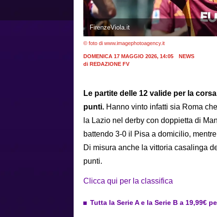
FirenzeViola.it
© foto di www.imagephotoagency.it
DOMENICA 17 MAGGIO 2026, 14:05
NEWS
di
REDAZIONE FV
Le partite delle 12 valide per la co
punti.
Hanno vinto infatti sia Roma che
la Lazio nel derby con doppietta di Man
battendo 3-0 il Pisa a domicilio, mentre
Di misura anche la vittoria casalinga 
punti.
Clicca qui per la classifica
Tutta la Serie A e la Serie B a 19,99€ p