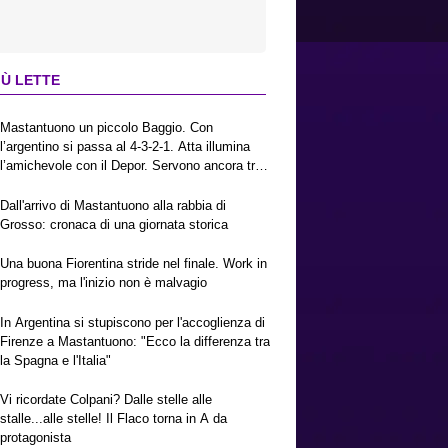
IÙ LETTE
Mastantuono un piccolo Baggio. Con
l’argentino si passa al 4-3-2-1. Atta illumina
l’amichevole con il Depor. Servono ancora tre
colpi per una Viola da Europa League.
Antognoni, un finale senza vincitori
Dall'arrivo di Mastantuono alla rabbia di
Grosso: cronaca di una giornata storica
Una buona Fiorentina stride nel finale. Work in
progress, ma l'inizio non è malvagio
In Argentina si stupiscono per l'accoglienza di
Firenze a Mastantuono: "Ecco la differenza tra
la Spagna e l'Italia"
Vi ricordate Colpani? Dalle stelle alle
stalle...alle stelle! Il Flaco torna in A da
protagonista