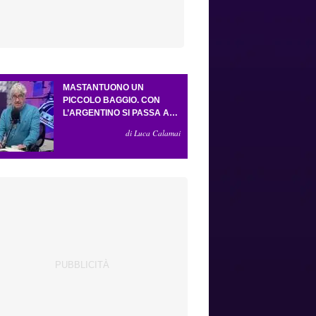
MASTANTUONO UN
PICCOLO BAGGIO. CON
L’ARGENTINO SI PASSA AL
4-3-2-1. ATTA ILLUMINA
di Luca Calamai
L’AMICHEVOLE CON IL
DEPOR. SERVONO ANCORA
TRE COLPI PER UNA VIOLA
DA EUROPA LEAGUE.
ANTOGNONI, UN FINALE
SENZA VINCITORI