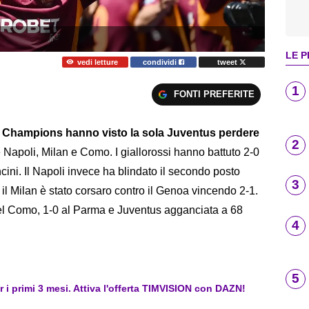
LE P
vedi letture
condividi
tweet
1
FONTI PREFERITE
rsa Champions hanno visto la sola Juventus perdere
2
 Napoli, Milan e Como. I giallorossi hanno battuto 2-0
cini. Il Napoli invece ha blindato il secondo posto
3
 il Milan è stato corsaro contro il Genoa vincendo 2-1.
del Como, 1-0 al Parma e Juventus agganciata a 68
4
5
er i primi 3 mesi. Attiva l'offerta TIMVISION con DAZN!