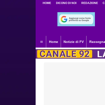
HOME
DICONO DI NOI
REDAZIONE
C
Home
Notizie di FV
Rassegna