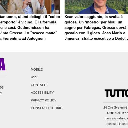
antuono, ultimi dettagli: il "colpo
Kean valore aggiunto, la svolta è
eroporto" è vicino. E la formula
golosa. Un ‘mostro’ per Mou, un
bene così. Gudmundsson ha
sogno per Fabregas, Grosso dovrà
vinto Grosso. Lo "scacco matto"
gasarlo con il gioco. Joao Mario e
la Fiorentina ad Antognoni
Jimenez: sfratto esecutivo a Dodo. 
a proposito di Mastantuono…
MOBILE
RSS
CONTATTI
007
ACCESSIBILITY
di
PRIVACY POLICY
24 Ore System
è 
CONSENSO COOKIE
ORE
e di un se
mercato italiano e
gestisce in escl