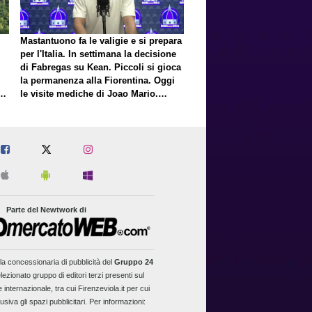
Mastantuono fa le valigie e si prepara
per l'Italia. In settimana la decisione
di Fabregas su Kean. Piccoli si gioca
la permanenza alla Fiorentina. Oggi
E
le visite mediche di Joao Mario.
Presto una nuova offerta del Toro per
Fortini
Parte del Newtwork di
la concessionaria di pubblicità del
Gruppo 24
lezionato gruppo di editori terzi presenti sul
 internazionale, tra cui Firenzeviola.it per cui
usiva gli spazi pubblicitari. Per informazioni: