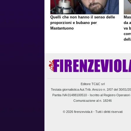
Quelli che non hanno il senso delle
Mast
proporzioni e bubano per
da a
Mastantuono
va 
con
del
Editore TC&C srl
Testata giornalistica Aut.Trib. Arezzo n. 2/07 del 30/01/2
Partita IVA 01488100510 -
Iscritto al Registro Operatori 
Comunicazione al n. 18246
© 2026 firenzeviola.it - Tutti i diritti riservati