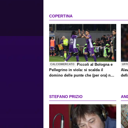
COPERTINA
Piccoli al Bologna e
CALCIOMERCATO
UFF
Pellegrino in viola: si scalda il
Alav
domino delle punte che (per ora) non
defi
riguarda Kean
STEFANO PRIZIO
AN