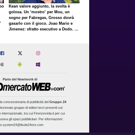
lpo
Kean valore aggiunto, la svolta è
golosa. Un ‘mostro’ per Mou, un
sogno per Fabregas, Grosso dovrà
"
gasarlo con il gioco. Joao Mario e
Jimenez: sfratto esecutivo a Dodo. E
a proposito di Mastantuono…
Parte del Newtwork di
la concessionaria di pubblicità del
Gruppo 24
lezionato gruppo di editori terzi presenti sul
 internazionale, tra cui Firenzeviola.it per cui
usiva gli spazi pubblicitari. Per informazioni:
fo.system24@ilsole24ore.com