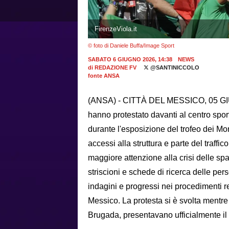
FirenzeViola.it
© foto di Daniele Buffa/Image Sport
SABATO 6 GIUGNO 2026, 14:38
NEWS
di
REDAZIONE FV
@SANTINICCOLO
fonte ANSA
(ANSA) - CITTÀ DEL MESSICO, 05 GIU - C
hanno protestato davanti al centro spo
durante l'esposizione del trofeo dei Mo
accessi alla struttura e parte del traff
maggiore attenzione alla crisi delle sp
striscioni e schede di ricerca delle per
indagini e progressi nei procedimenti rel
Messico. La protesta si è svolta mentre 
Brugada, presentavano ufficialmente il 