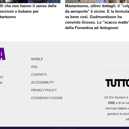
lli che non hanno il senso delle
Mastantuono, ultimi dettagli: il "co
porzioni e bubano per
da aeroporto" è vicino. E la formula
tantuono
va bene così. Gudmundsson ha
convinto Grosso. Lo "scacco matto
della Fiorentina ad Antognoni
MOBILE
RSS
CONTATTI
007
ACCESSIBILITY
di
PRIVACY POLICY
24 Ore System
è 
CONSENSO COOKIE
ORE
e di un se
mercato italiano e
gestisce in escl
in