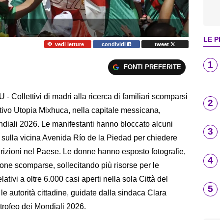
LE P
vedi letture
condividi
tweet
1
FONTI PREFERITE
ollettivi di madri alla ricerca di familiari scomparsi
2
rtivo Utopia Mixhuca, nella capitale messicana,
ndiali 2026. Le manifestanti hanno bloccato alcuni
3
ico sulla vicina Avenida Río de la Piedad per chiedere
arizioni nel Paese. Le donne hanno esposto fotografie,
4
sone scomparse, sollecitando più risorse per le
ativi a oltre 6.000 casi aperti nella sola Città del
5
le autorità cittadine, guidate dalla sindaca Clara
trofeo dei Mondiali 2026.