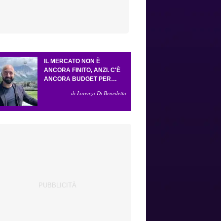
IL MERCATO NON È
ANCORA FINITO, ANZI. C'È
ANCORA BUDGET PER
FARE ALMENO UN ALTRO
di Lorenzo Di Benedetto
COLPO IMPORTANTE E
SARÀ FATTO IN ATTACCO:
SERVONO DUE ESTERNI.
PICCOLI, PELLEGRINO, LA
FIORENTINA E IL BOLOGNA:
CACCIA AL GIUSTO
INCASTRO