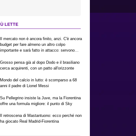
IÙ LETTE
Il mercato non è ancora finito, anzi. C'è ancora
budget per fare almeno un altro colpo
importante e sarà fatto in attacco: servono
due esterni. Piccoli, Pellegrino, la Fiorentina e
il Bologna: caccia al giusto incastro
Grosso pensa già al dopo Dodo e il brasiliano
cerca acquirenti, con un patto all'orizzonte
Mondo del calcio in lutto: è scomparso a 68
anni il padre di Lionel Messi
Su Pellegrino insiste la Juve, ma la Fiorentina
offre una formula migliore: il punto di Sky
Il retroscena di Mastantuono: ecco perché non
ha giocato Real Madrid-Fiorentina