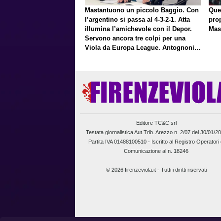
Mastantuono un piccolo Baggio. Con
Que
l’argentino si passa al 4-3-2-1. Atta
pro
illumina l’amichevole con il Depor.
Mas
Servono ancora tre colpi per una
Viola da Europa League. Antognoni,
un finale senza vincitori
Editore TC&C srl
Testata giornalistica Aut.Trib. Arezzo n. 2/07 del 30/01/2
Partita IVA 01488100510 -
Iscritto al Registro Operatori 
Comunicazione al n. 18246
© 2026 firenzeviola.it - Tutti i diritti riservati