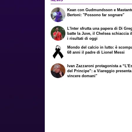
Kean con Gudmundsson e Mastan
Bertoni: "Possono far sognare"
L'Inter sfrutta una papera di Di Gre
batte la Juve, il Chelsea schiaccia i
i risultati di oggi
Mondo del calcio in lutto: è scomp
68 anni il padre di Lionel Messi
Ivan Zazzaroni protagonista a “L’Es
del Principe”: a Viareggio presenta
vincere domani"