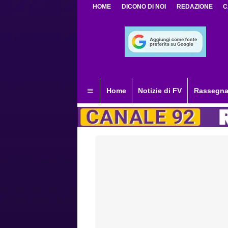
HOME
DICONO DI NOI
REDAZIONE
C
Home
Notizie di FV
Rassegna