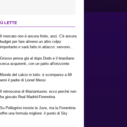
IÙ LETTE
Il mercato non è ancora finito, anzi. C'è ancora
budget per fare almeno un altro colpo
importante e sarà fatto in attacco: servono
due esterni. Piccoli, Pellegrino, la Fiorentina e
il Bologna: caccia al giusto incastro
Grosso pensa già al dopo Dodo e il brasiliano
cerca acquirenti, con un patto all'orizzonte
Mondo del calcio in lutto: è scomparso a 68
anni il padre di Lionel Messi
Il retroscena di Mastantuono: ecco perché non
ha giocato Real Madrid-Fiorentina
Su Pellegrino insiste la Juve, ma la Fiorentina
offre una formula migliore: il punto di Sky