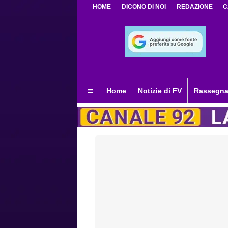
HOME
DICONO DI NOI
REDAZIONE
C
Home
Notizie di FV
Rassegna