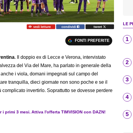
LE P
vedi letture
condividi
tweet
1
FONTI PREFERITE
rentina
. Il doppio ex di Lecce e Verona, intervistato
2
salvezza del Via del Mare, ha parlato in generale della
 anche i viola, domani impegnati sul campo del
3
are tranquilla, dieci giornate non sono poche e se il
 complicato invertirlo. Soprattutto se dovesse perdere
4
er i primi 3 mesi. Attiva l'offerta TIMVISION con DAZN!
5