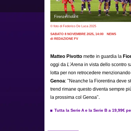
FirenzeViola.it
© foto di Federico De Luca 2025
SABATO 8 NOVEMBRE 2025, 14:00
NEWS
di
REDAZIONE FV
Matteo Pivotto
mette in guardia la
Fio
oggi da
L'Arena
in vista dello scontro 
lotta per non retrocedere menzionando
Genoa
: "Neanche la Fiorentina deve st
trend rimane questo diventa sempre più
la prossima col Genoa".
Tutta la Serie A e la Serie B a 19,99€ p