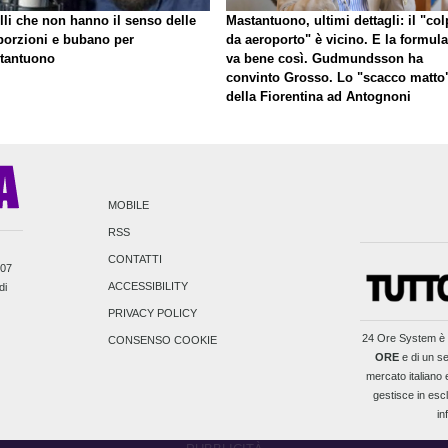
lli che non hanno il senso delle
Mastantuono, ultimi dettagli: il "co
porzioni e bubano per
da aeroporto" è vicino. E la formula
tantuono
va bene così. Gudmundsson ha
convinto Grosso. Lo "scacco matto
della Fiorentina ad Antognoni
MOBILE
RSS
CONTATTI
007
ACCESSIBILITY
di
PRIVACY POLICY
24 Ore System
è 
CONSENSO COOKIE
ORE
e di un se
mercato italiano e
gestisce in escl
in