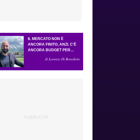
IL MERCATO NON È
ANCORA FINITO, ANZI. C'È
ANCORA BUDGET PER
FARE ALMENO UN ALTRO
di Lorenzo Di Benedetto
COLPO IMPORTANTE E
SARÀ FATTO IN ATTACCO:
SERVONO DUE ESTERNI.
PICCOLI, PELLEGRINO, LA
FIORENTINA E IL BOLOGNA:
CACCIA AL GIUSTO
INCASTRO