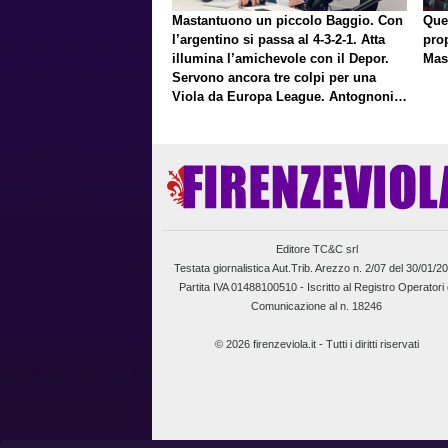
Mastantuono un piccolo Baggio. Con
Que
l’argentino si passa al 4-3-2-1. Atta
pro
illumina l’amichevole con il Depor.
Mas
Servono ancora tre colpi per una
Viola da Europa League. Antognoni,
un finale senza vincitori
Editore TC&C srl
Testata giornalistica Aut.Trib. Arezzo n. 2/07 del 30/01/2
Partita IVA 01488100510 -
Iscritto al Registro Operatori 
Comunicazione al n. 18246
© 2026 firenzeviola.it - Tutti i diritti riservati