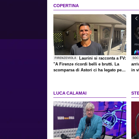
COPERTINA
Laurini si racconta a FV:
FIRENZEVIOLA
SOC
"A Firenze ricordi belli e brutti. La
arri
scomparsa di Astori ci ha legato per
in v
sempre. La nuova Fiorentina? Mi
terrei Dodo"
LUCA CALAMAI
ST