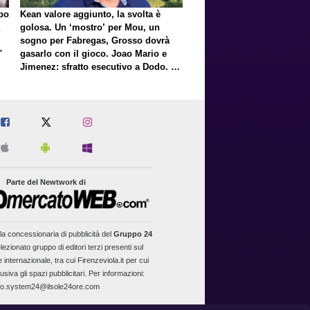
lpo
Kean valore aggiunto, la svolta è
golosa. Un ‘mostro’ per Mou, un
sogno per Fabregas, Grosso dovrà
"
gasarlo con il gioco. Joao Mario e
Jimenez: sfratto esecutivo a Dodo. E
a proposito di Mastantuono…
Parte del Newtwork di
la concessionaria di pubblicità del
Gruppo 24
lezionato gruppo di editori terzi presenti sul
 internazionale, tra cui Firenzeviola.it per cui
usiva gli spazi pubblicitari. Per informazioni:
fo.system24@ilsole24ore.com