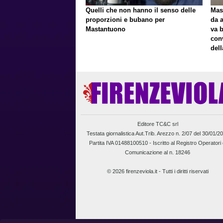
Quelli che non hanno il senso delle
Mast
proporzioni e bubano per
da a
Mastantuono
va 
con
del
Editore TC&C srl
Testata giornalistica Aut.Trib. Arezzo n. 2/07 del 30/01/2
Partita IVA 01488100510 -
Iscritto al Registro Operatori 
Comunicazione al n. 18246
© 2026 firenzeviola.it - Tutti i diritti riservati