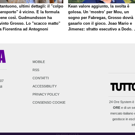
antuono, ultimi dettagli: il "colpo
Kean valore aggiunto, la svolta è
eroporto" è vicino. E la formula
golosa. Un ‘mostro’ per Mou, un
bene così. Gudmundsson ha
sogno per Fabregas, Grosso dovrà
vinto Grosso. Lo "scacco matto"
gasarlo con il gioco. Joao Mario e
la Fiorentina ad Antognoni
Jimenez: sfratto esecutivo a Dodo. 
a proposito di Mastantuono…
MOBILE
RSS
CONTATTI
007
ACCESSIBILITY
di
PRIVACY POLICY
24 Ore System
è 
CONSENSO COOKIE
ORE
e di un se
mercato italiano e
gestisce in escl
in