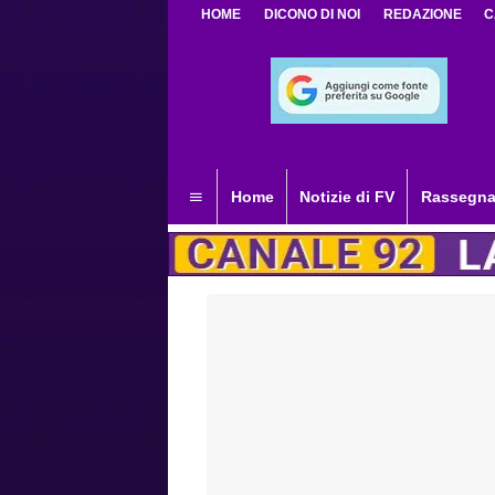
HOME
DICONO DI NOI
REDAZIONE
C
Home
Notizie di FV
Rassegna