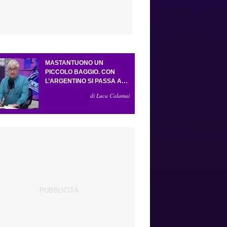
MASTANTUONO UN
PICCOLO BAGGIO. CON
L’ARGENTINO SI PASSA AL
4-3-2-1. ATTA ILLUMINA
di Luca Calamai
L’AMICHEVOLE CON IL
DEPOR. SERVONO ANCORA
TRE COLPI PER UNA VIOLA
DA EUROPA LEAGUE.
ANTOGNONI, UN FINALE
SENZA VINCITORI