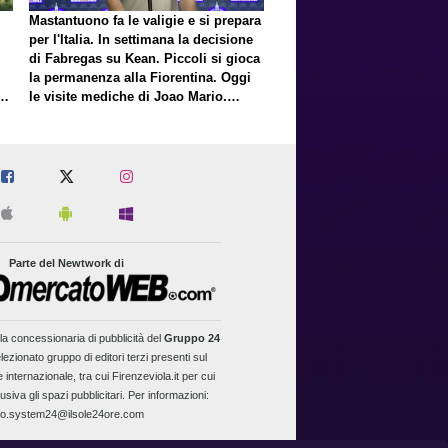
Mastantuono fa le valigie e si prepara
per l'Italia. In settimana la decisione
di Fabregas su Kean. Piccoli si gioca
la permanenza alla Fiorentina. Oggi
E
le visite mediche di Joao Mario.
Presto una nuova offerta del Toro per
Fortini
Parte del Newtwork di
la concessionaria di pubblicità del
Gruppo 24
lezionato gruppo di editori terzi presenti sul
 internazionale, tra cui Firenzeviola.it per cui
usiva gli spazi pubblicitari. Per informazioni:
fo.system24@ilsole24ore.com