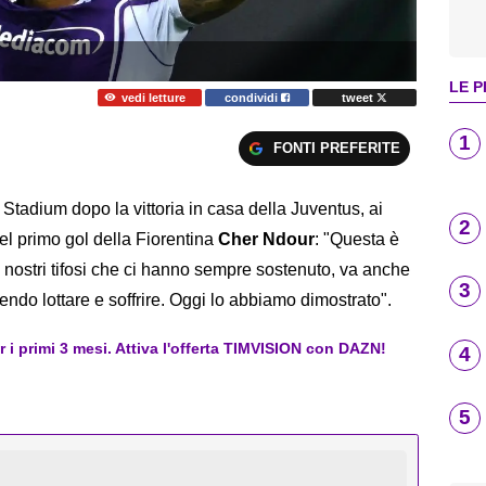
LE P
vedi letture
condividi
tweet
1
FONTI PREFERITE
z Stadium dopo la vittoria in casa della Juventus, ai
2
el primo gol della Fiorentina
Cher Ndour
: "Questa è
i i nostri tifosi che ci hanno sempre sostenuto, va anche
3
endo lottare e soffrire. Oggi lo abbiamo dimostrato".
er i primi 3 mesi. Attiva l'offerta TIMVISION con DAZN!
4
5