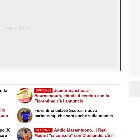
n la
Juanlu Sanchez al
UFFICIALE
Bournemouth, chiude il cerchio con la
Fiorentina: c'è l'annuncio
llo
Fiorentina-bet365 Scores, nuova
 nomi
partnership che sarà anche sulla manica
opo 30
Addio Mastantuono, il Real
UFFICIALE
mare
Madrid "si consola" con Diomande: c'è il