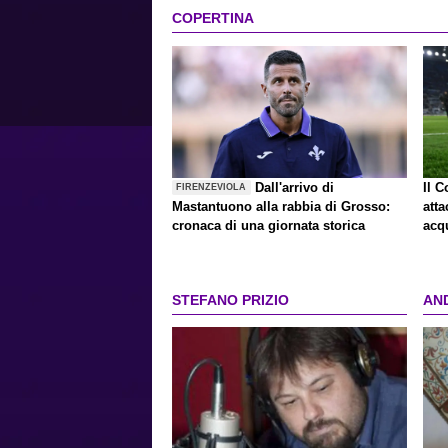
COPERTINA
Dall'arrivo di
Il C
FIRENZEVIOLA
Mastantuono alla rabbia di Grosso:
att
cronaca di una giornata storica
acqu
STEFANO PRIZIO
AN