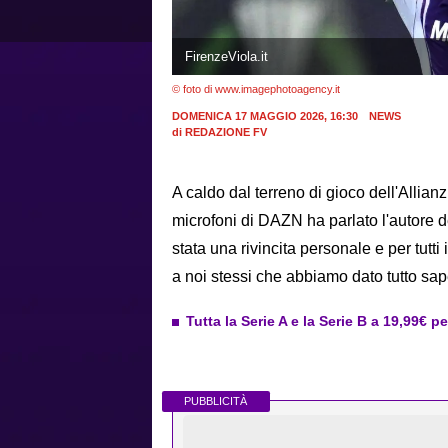
FirenzeViola.it
© foto di www.imagephotoagency.it
DOMENICA 17 MAGGIO 2026, 16:30
NEWS
di
REDAZIONE FV
A caldo dal terreno di gioco dell'Allian
microfoni di DAZN ha parlato l'autore d
stata una rivincita personale e per tutt
a noi stessi che abbiamo dato tutto sap
Tutta la Serie A e la Serie B a 19,99€ p
PUBBLICITÀ