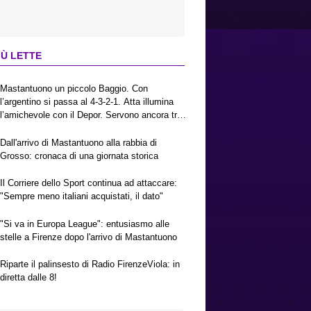
IÙ LETTE
Mastantuono un piccolo Baggio. Con
l’argentino si passa al 4-3-2-1. Atta illumina
l’amichevole con il Depor. Servono ancora tre
colpi per una Viola da Europa League.
Antognoni, un finale senza vincitori
Dall'arrivo di Mastantuono alla rabbia di
Grosso: cronaca di una giornata storica
Il Corriere dello Sport continua ad attaccare:
"Sempre meno italiani acquistati, il dato"
"Si va in Europa League": entusiasmo alle
stelle a Firenze dopo l'arrivo di Mastantuono
Riparte il palinsesto di Radio FirenzeViola: in
diretta dalle 8!