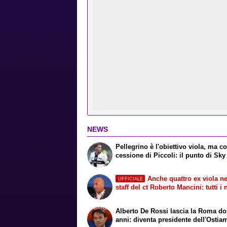
NEWS
Pellegrino è l'obiettivo viola, ma co
cessione di Piccoli: il punto di Sky
Anche quattro ex viola ne
UFFICIALE
staff del ct Roberto Mancini: tutti i
Alberto De Rossi lascia la Roma d
anni: diventa presidente dell'Ostia