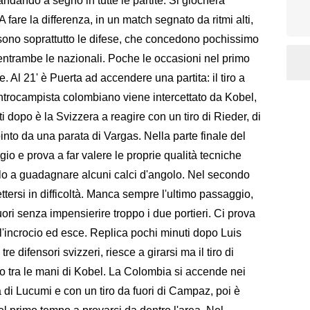
andando a segno in tutte le partite. Si giocherà
A fare la differenza, in un match segnato da ritmi alti,
 sono soprattutto le difese, che concedono pochissimo
n entrambe le nazionali. Poche le occasioni nel primo
e. Al 21' è Puerta ad accendere una partita: il tiro a
centrocampista colombiano viene intercettato da Kobel,
i dopo è la Svizzera a reagire con un tiro di Rieder, di
pinto da una parata di Vargas. Nella parte finale del
o e prova a far valere le proprie qualità tecniche
olo a guadagnare alcuni calci d'angolo. Nel secondo
tersi in difficoltà. Manca sempre l'ultimo passaggio,
fuori senza impensierire troppo i due portieri. Ci prova
 l'incrocio ed esce. Replica pochi minuti dopo Luis
re difensori svizzeri, riesce a girarsi ma il tiro di
ento tra le mani di Kobel. La Colombia si accende nei
 di Lucumi e con un tiro da fuori di Campaz, poi è