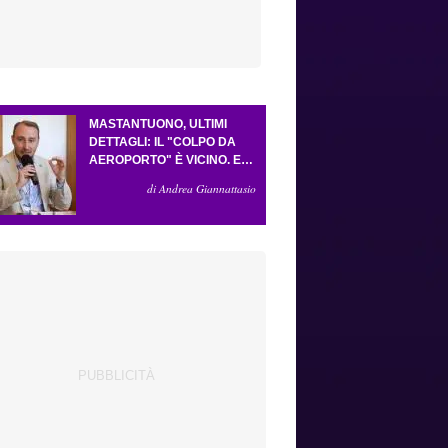
MASTANTUONO, ULTIMI
DETTAGLI: IL "COLPO DA
AEROPORTO" È VICINO. E
LA FORMULA VA BENE
di Andrea Giannattasio
COSÌ. GUDMUNDSSON HA
CONVINTO GROSSO. LO
"SCACCO MATTO" DELLA
FIORENTINA AD
ANTOGNONI