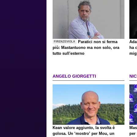
Paratici non si ferma
Ada
FIRENZEVIOLA
più: Mastantuono ma non solo, ora
ha c
tutto sull'esterno
migl
ANGELO GIORGETTI
NI
Kean valore aggiunto, la svolta è
Mast
golosa. Un ‘mostro’ per Mou, un
per 