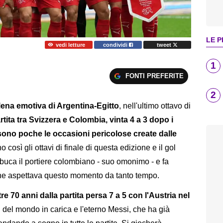
LE P
vedi letture
condividi
tweet
1
FONTI PREFERITE
2
lena emotiva di Argentina-Egitto
, nell'ultimo ottavo di
tita tra Svizzera e Colombia, vinta 4 a 3 dopo i
e e sono poche le occasioni pericolose create dalle
o così gli ottavi di finale di questa edizione e il gol
 buca il portiere colombiano - suo omonimo - e fa
 che aspettava questo momento da tanto tempo.
ltre 70 anni dalla partita persa 7 a 5 con l'Austria nel
ni del mondo in carica e l'eterno Messi, che ha già