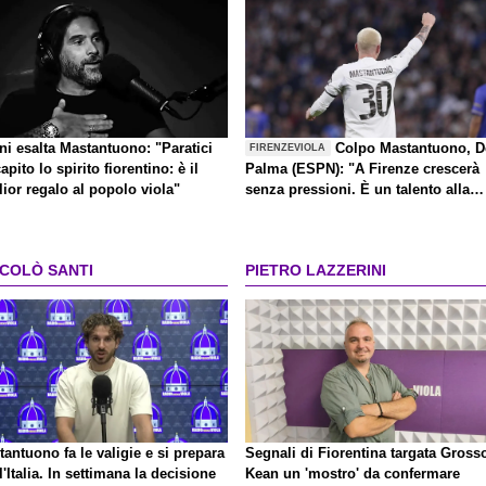
ni esalta Mastantuono: "Paratici
Colpo Mastantuono, D
FIRENZEVIOLA
apito lo spirito fiorentino: è il
Palma (ESPN): "A Firenze crescerà
ior regalo al popolo viola"
senza pressioni. È un talento alla
Kakà"
CCOLÒ SANTI
PIETRO LAZZERINI
antuono fa le valigie e si prepara
Segnali di Fiorentina targata Gross
l'Italia. In settimana la decisione
Kean un 'mostro' da confermare