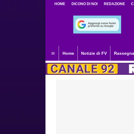
HOME
DICONO DI NOI
REDAZIONE
C
Home
Notizie di FV
Rassegna