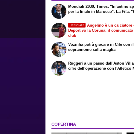
Mondiali 2030, Times: "Infantino s
per la finale in Marocco". La Fifa: 
Angelino è un calciatore 
UFFICIALE
Deportivo la Coruna: il comunicato
club
Vozinha potrà giocare in Cile con i
soprannome sulla maglia
Ruggeri a un passo dall'Aston Villa
cifre dell'operazione con l'Atletico
COPERTINA