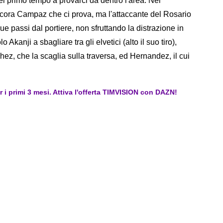
l primo tempo a provarci da dentro l'area. Nel
ora Campaz che ci prova, ma l'attaccante del Rosario
e passi dal portiere, non sfruttando la distrazione in
o Akanji a sbagliare tra gli elvetici (alto il suo tiro),
ez, che la scaglia sulla traversa, ed Hernandez, il cui
er i primi 3 mesi. Attiva l'offerta TIMVISION con DAZN!