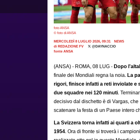
foto ANSA
© foto di ANSA
MERCOLEDÌ 8 LUGLIO 2026, 09:31
NEWS
di
REDAZIONE FV
@DAYNACCIO
fonte ANSA
(ANSA) - ROMA, 08 LUG -
Dopo l'alta
finale dei Mondiali regna la noia.
La par
rigori, finisce infatti a reti inviolat
due squadre nei 120 minuti
. Terminan
decisivo dal dischetto è di Vargas, che
scatenare la festa di un Paese intero
La Svizzera torna infatti ai quarti a o
1954
. Ora di fronte si troverà i campio