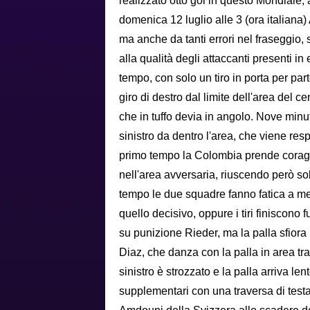
realizzato otto gol in questo Mondiale, 
domenica 12 luglio alle 3 (ora italiana) 
ma anche da tanti errori nel fraseggio,
alla qualità degli attaccanti presenti i
tempo, con solo un tiro in porta per part
giro di destro dal limite dell'area del 
che in tuffo devia in angolo. Nove minut
sinistro da dentro l'area, che viene res
primo tempo la Colombia prende coraggi
nell'area avversaria, riuscendo però s
tempo le due squadre fanno fatica a met
quello decisivo, oppure i tiri finiscono 
su punizione Rieder, ma la palla sfiora
Diaz, che danza con la palla in area tra t
sinistro è strozzato e la palla arriva l
supplementari con una traversa di testa