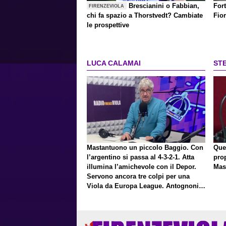
Brescianini o Fabbian,
Fort
FIRENZEVIOLA
chi fa spazio a Thorstvedt? Cambiate
Fio
le prospettive
LUCA CALAMAI
ST
Mastantuono un piccolo Baggio. Con
Que
l’argentino si passa al 4-3-2-1. Atta
pro
illumina l’amichevole con il Depor.
Mas
Servono ancora tre colpi per una
Viola da Europa League. Antognoni,
un finale senza vincitori