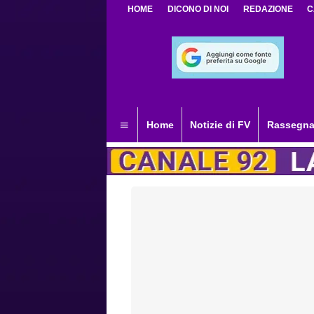
HOME
DICONO DI NOI
REDAZIONE
C
Home
Notizie di FV
Rassegna