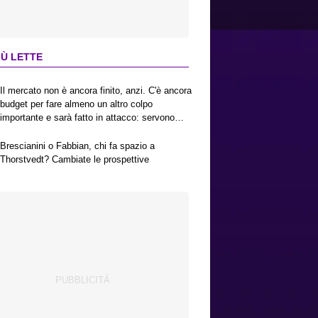
IÙ LETTE
Il mercato non è ancora finito, anzi. C'è ancora
budget per fare almeno un altro colpo
importante e sarà fatto in attacco: servono
due esterni. Piccoli, Pellegrino, la Fiorentina e
il Bologna: caccia al giusto incastro
Brescianini o Fabbian, chi fa spazio a
Thorstvedt? Cambiate le prospettive