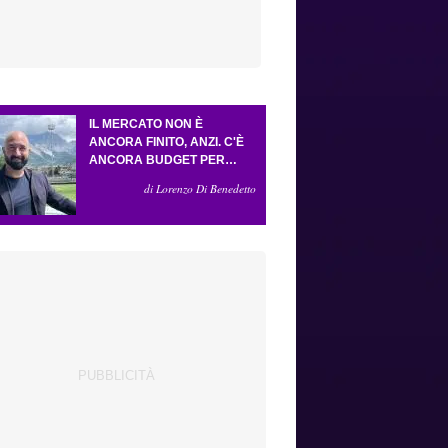
IL MERCATO NON È
ANCORA FINITO, ANZI. C'È
ANCORA BUDGET PER
FARE ALMENO UN ALTRO
di Lorenzo Di Benedetto
COLPO IMPORTANTE E
SARÀ FATTO IN ATTACCO:
SERVONO DUE ESTERNI.
PICCOLI, PELLEGRINO, LA
FIORENTINA E IL BOLOGNA:
CACCIA AL GIUSTO
INCASTRO