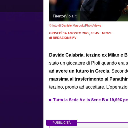
FirenzeViola.it
© foto di Daniele Mascolo/PhotoViews
GIOVEDÌ 14 AGOSTO 2025, 18:45
NEWS
di
REDAZIONE FV
Davide Calabria, terzino ex Milan e 
stato un giocatore di Pioli quando era
ad avere un futuro in Grecia
. Second
massima al trasferimento al Panathi
terzino, pronto ad accettare. L'operaz
Tutta la Serie A e la Serie B a 19,99€ p
PUBBLICITÀ