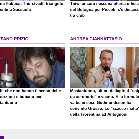
ini-Fabbian-Thorstvedt, triangolo
Tmw, ancora nessuna offerta ufficia
rentina-Sassuolo
del Bologna per Piccoli: c'è distanz
tra club
EFANO PRIZIO
ANDREA GIANNATTASIO
lli che non hanno il senso delle
Mastantuono, ultimi dettagli: il "co
porzioni e bubano per
da aeroporto" è vicino. E la formula
tantuono
va bene così. Gudmundsson ha
convinto Grosso. Lo "scacco matto
della Fiorentina ad Antognoni