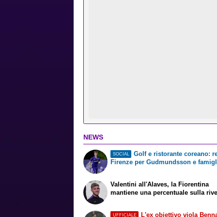
NEWS
Golf e ristorante coreano: r
SOCIAL
Firenze per Gudmundsson e famigl
Valentini all'Alaves, la Fiorentina
mantiene una percentuale sulla riv
L'ex obiettivo viola Benn
UFFICIALE