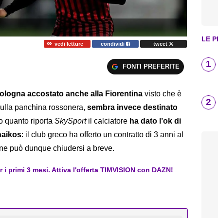
LE P
vedi letture
condividi
tweet
1
FONTI PREFERITE
Bologna accostato anche alla Fiorentina
visto che è
2
 sulla panchina rossonera,
sembra invece destinato
o quanto riporta
SkySport
il calciatore
ha dato l’ok di
naikos
: il club greco ha offerto un contratto di 3 anni al
ione può dunque chiudersi a breve.
er i primi 3 mesi. Attiva l'offerta TIMVISION con DAZN!