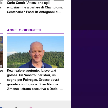
le
Carlo Conti: "Attenzione agli
a
entusiasmi e a parlare di Champions.
Centenario? Fossi in Antognoni ci
ripenserei"
ANGELO GIORGETTI
lpo
Kean valore aggiunto, la svolta è
golosa. Un ‘mostro’ per Mou, un
sogno per Fabregas, Grosso dovrà
"
gasarlo con il gioco. Joao Mario e
Jimenez: sfratto esecutivo a Dodo. E
a proposito di Mastantuono…