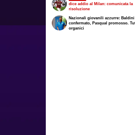
dice addio al Milan: comunicata la
risoluzione
Nazionali giovanili azzurre: Baldini
confermato, Pasqual promosso. Tutt
organici