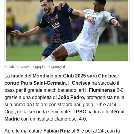
© foto di www.imagephotoagency.it
La
finale del Mondiale per Club 2025 sarà Chelsea
contro Paris Saint‑Germain
. Il
Chelsea
ha staccato il
pass per il grande match battendo ieri il
Fluminense
2‑0
grazie a una doppietta di
João Pedro,
protagonista nella
sua prima da titolare con straordinari gol al 18’ e al 56’.
Oggi, nella seconda semifinale, il
PSG
ha travolto il
Real
Madri
d con un risultato clamoroso: 4‑0.
Apre le marcature
Fabián Ruiz
al 6’ e poi al 24’, con la