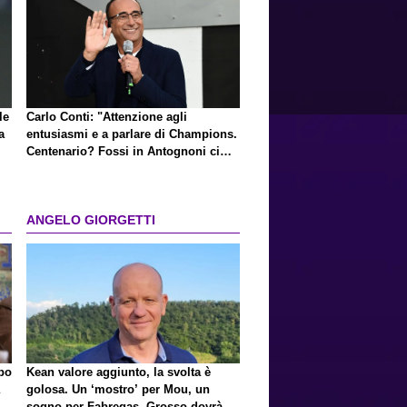
le
Carlo Conti: "Attenzione agli
a
entusiasmi e a parlare di Champions.
Centenario? Fossi in Antognoni ci
ripenserei"
ANGELO GIORGETTI
lpo
Kean valore aggiunto, la svolta è
golosa. Un ‘mostro’ per Mou, un
sogno per Fabregas, Grosso dovrà