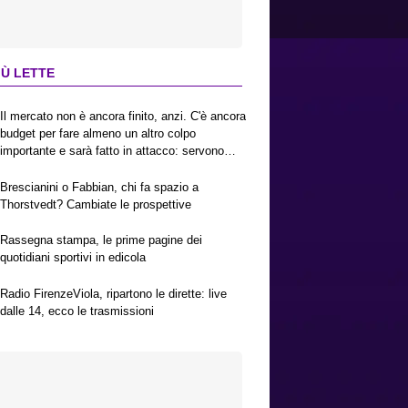
IÙ LETTE
Il mercato non è ancora finito, anzi. C'è ancora
budget per fare almeno un altro colpo
importante e sarà fatto in attacco: servono
due esterni. Piccoli, Pellegrino, la Fiorentina e
il Bologna: caccia al giusto incastro
Brescianini o Fabbian, chi fa spazio a
Thorstvedt? Cambiate le prospettive
Rassegna stampa, le prime pagine dei
quotidiani sportivi in edicola
Radio FirenzeViola, ripartono le dirette: live
dalle 14, ecco le trasmissioni