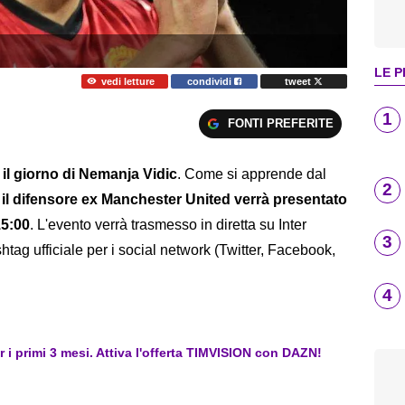
LE P
vedi letture
condividi
tweet
1
FONTI PREFERITE
 il giorno di Nemanja Vidic
. Come si apprende dal
2
il difensore ex Manchester United verrà presentato
15:00
. L'evento verrà trasmesso in diretta su Inter
3
shtag ufficiale per i social network (Twitter, Facebook,
4
er i primi 3 mesi. Attiva l'offerta TIMVISION con DAZN!