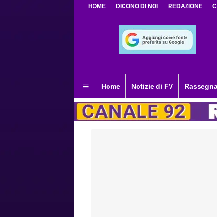
HOME
DICONO DI NOI
REDAZIONE
C
Home
Notizie di FV
Rassegna