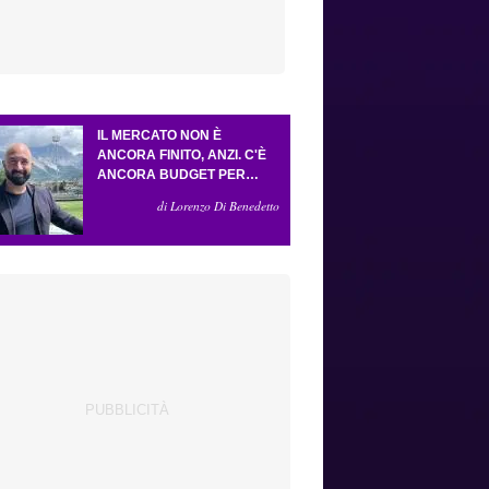
IL MERCATO NON È
ANCORA FINITO, ANZI. C'È
ANCORA BUDGET PER
FARE ALMENO UN ALTRO
di Lorenzo Di Benedetto
COLPO IMPORTANTE E
SARÀ FATTO IN ATTACCO:
SERVONO DUE ESTERNI.
PICCOLI, PELLEGRINO, LA
FIORENTINA E IL BOLOGNA:
CACCIA AL GIUSTO
INCASTRO