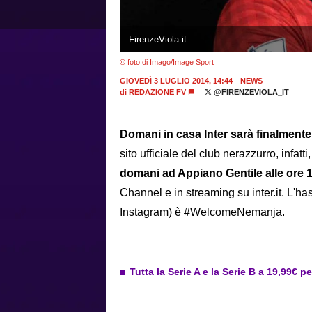
FirenzeViola.it
© foto di Imago/Image Sport
GIOVEDÌ 3 LUGLIO 2014, 14:44
NEWS
di
REDAZIONE FV
@FIRENZEVIOLA_IT
Domani in casa Inter sarà finalmente
sito ufficiale del club nerazzurro, infatti,
domani ad Appiano Gentile alle ore 
Channel e in streaming su inter.it. L'ha
Instagram) è #WelcomeNemanja.
Tutta la Serie A e la Serie B a 19,99€ p