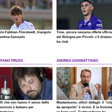
ini-Fabbian-Thorstvedt, triangolo
Tmw, ancora nessuna offerta ufficia
rentina-Sassuolo
del Bologna per Piccoli: c'è distanz
tra club
EFANO PRIZIO
ANDREA GIANNATTASIO
lli che non hanno il senso delle
Mastantuono, ultimi dettagli: il "co
porzioni e bubano per
da aeroporto" è vicino. E la formula
tantuono
va bene così. Gudmundsson ha