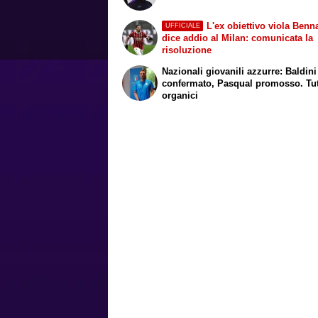
L'ex obiettivo viola Benn
UFFICIALE
dice addio al Milan: comunicata la
risoluzione
Nazionali giovanili azzurre: Baldini
confermato, Pasqual promosso. Tutt
organici