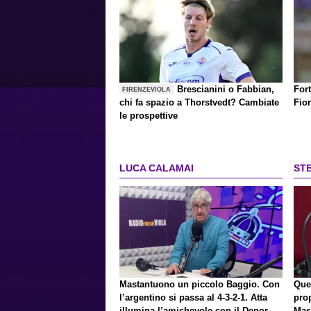
Brescianini o Fabbian,
Fort
FIRENZEVIOLA
chi fa spazio a Thorstvedt? Cambiate
Fio
le prospettive
LUCA CALAMAI
ST
Mastantuono un piccolo Baggio. Con
Que
l’argentino si passa al 4-3-2-1. Atta
pro
illumina l’amichevole con il Depor.
Mas