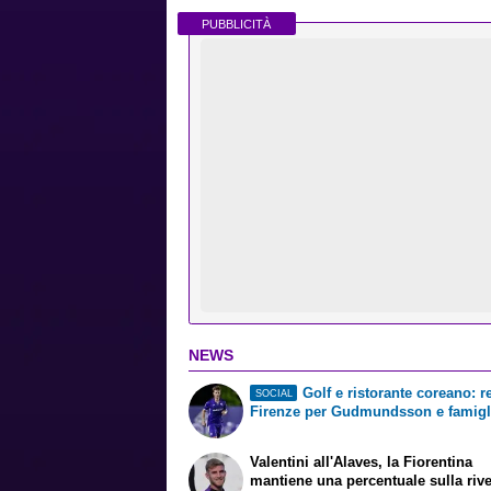
PUBBLICITÀ
NEWS
Golf e ristorante coreano: r
SOCIAL
Firenze per Gudmundsson e famigl
Valentini all'Alaves, la Fiorentina
mantiene una percentuale sulla riv