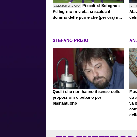
Piccoli al Bologna e
CALCIOMERCATO
UFF
Pellegrino in viola: si scalda il
Alav
domino delle punte che (per ora) non
defi
riguarda Kean
STEFANO PRIZIO
AN
Quelli che non hanno il senso delle
Mast
proporzioni e bubano per
da a
Mastantuono
va 
con
del