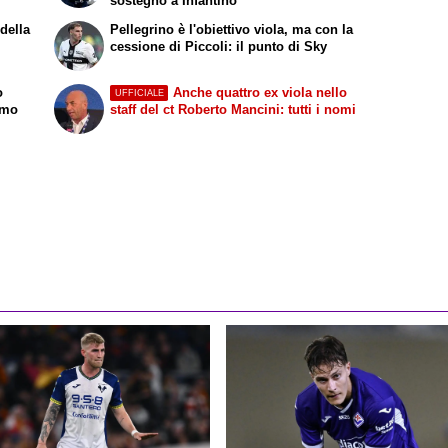
sostegno a Infantino
della
Pellegrino è l'obiettivo viola, ma con la
cessione di Piccoli: il punto di Sky
o
Anche quattro ex viola nello
UFFICIALE
amo
staff del ct Roberto Mancini: tutti i nomi