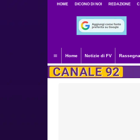
HOME
DICONO DI NOI
REDAZIONE
C
Home
Notizie di FV
Rassegna