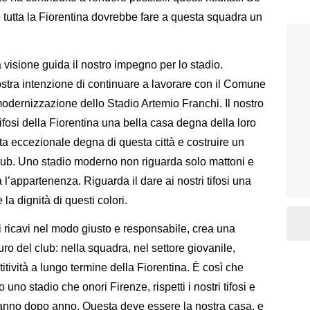
tutta la Fiorentina dovrebbe fare a questa squadra un
 visione guida il nostro impegno per lo stadio.
tra intenzione di continuare a lavorare con il Comune
odernizzazione dello Stadio Artemio Franchi. Il nostro
tifosi della Fiorentina una bella casa degna della loro
ta eccezionale degna di questa città e costruire un
l club. Uno stadio moderno non riguarda solo mattoni e
l’appartenenza. Riguarda il dare ai nostri tifosi una
 la dignità di questi colori.
ricavi nel modo giusto e responsabile, crea una
uro del club: nella squadra, nel settore giovanile,
titività a lungo termine della Fiorentina. È così che
o stadio che onori Firenze, rispetti i nostri tifosi e
te anno dopo anno. Questa deve essere la nostra casa, e