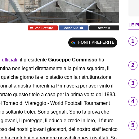
LE P
vedi letture
condividi
tweet
1
FONTI PREFERITE
ufficiali
, il presidente
Giuseppe Commisso
ha
2
ntina non legati direttamente alla prima squadra, il
 qualche giorno fa e lo stadio con la ristrutturazione
3
ni alla nostra Fiorentina Primavera per aver vinto il
tato questo titolo a casa per la prima volta dal 1983.
4
del Torneo di Viareggio - World Football Tournament
 soltanto trofei. Sono segnali. Sono la prova che
ovani, li protegge, li educa e crede in loro, il futuro
5
so dei nostri giovani giocatori, del nostro staff tecnico
e ha contribuito a rendere possibili questi risultati. So