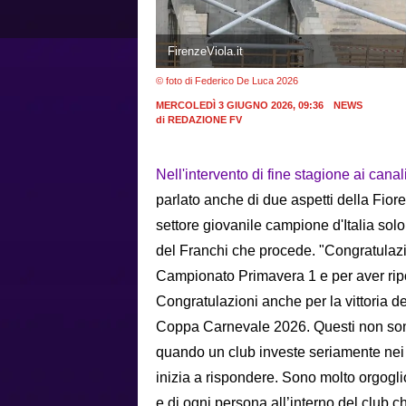
FirenzeViola.it
© foto di Federico De Luca 2026
MERCOLEDÌ 3 GIUGNO 2026, 09:36
NEWS
di
REDAZIONE FV
Nell'intervento di fine stagione ai canali 
parlato anche di due aspetti della Fiore
settore giovanile campione d'Italia solo
del Franchi che procede. "Congratulazio
Campionato Primavera 1 e per aver ripor
Congratulazioni anche per la vittoria 
Coppa Carnevale 2026. Questi non sono
quando un club investe seriamente nei gi
inizia a rispondere. Sono molto orgoglio
e di ogni persona all’interno del club ch