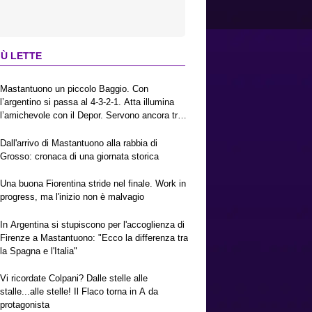
IÙ LETTE
Mastantuono un piccolo Baggio. Con
l’argentino si passa al 4-3-2-1. Atta illumina
l’amichevole con il Depor. Servono ancora tre
colpi per una Viola da Europa League.
Antognoni, un finale senza vincitori
Dall'arrivo di Mastantuono alla rabbia di
Grosso: cronaca di una giornata storica
Una buona Fiorentina stride nel finale. Work in
progress, ma l'inizio non è malvagio
In Argentina si stupiscono per l'accoglienza di
Firenze a Mastantuono: "Ecco la differenza tra
la Spagna e l'Italia"
Vi ricordate Colpani? Dalle stelle alle
stalle...alle stelle! Il Flaco torna in A da
protagonista