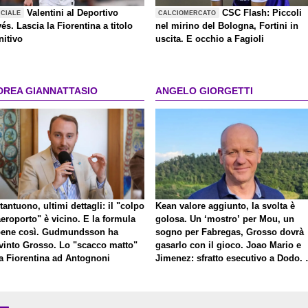
Valentini al Deportivo
CSC Flash: Piccoli
ICIALE
CALCIOMERCATO
és. Lascia la Fiorentina a titolo
nel mirino del Bologna, Fortini in
nitivo
uscita. E occhio a Fagioli
DREA GIANNATTASIO
ANGELO GIORGETTI
antuono, ultimi dettagli: il "colpo
Kean valore aggiunto, la svolta è
eroporto" è vicino. E la formula
golosa. Un ‘mostro’ per Mou, un
bene così. Gudmundsson ha
sogno per Fabregas, Grosso dovrà
vinto Grosso. Lo "scacco matto"
gasarlo con il gioco. Joao Mario e
la Fiorentina ad Antognoni
Jimenez: sfratto esecutivo a Dodo. 
a proposito di Mastantuono…