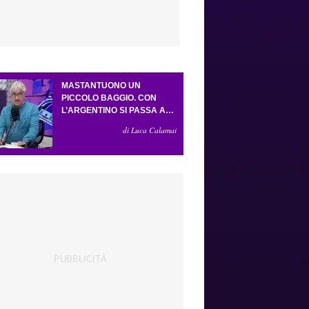
MASTANTUONO UN
PICCOLO BAGGIO. CON
L’ARGENTINO SI PASSA AL
4-3-2-1. ATTA ILLUMINA
di Luca Calamai
L’AMICHEVOLE CON IL
DEPOR. SERVONO ANCORA
TRE COLPI PER UNA VIOLA
DA EUROPA LEAGUE.
ANTOGNONI, UN FINALE
SENZA VINCITORI