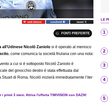
LE P
vedi letture
condividi
tweet
1
FONTI PREFERITE
ra all'Udinese Nicolò Zaniolo
si è operato al menisco
2
scito
, come comunica la società friulana con una nota:
ento a cui si è sottoposto Nicoló Zaniolo è
3
cale del ginocchio destro é stata effettuata dal
la Stuart di Roma. Nicoló inizierà immediatamente l’iter
4
er i primi 3 mesi. Attiva l'offerta TIMVISION con DAZN!
5