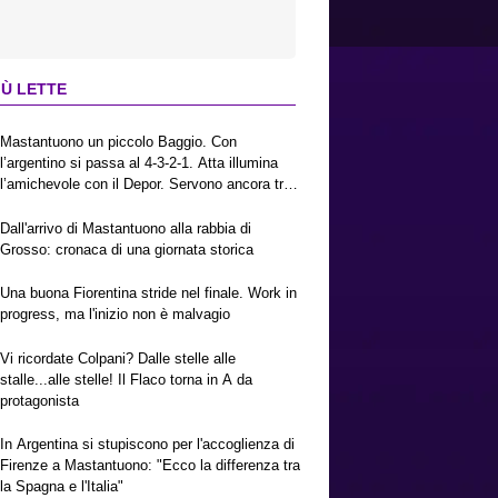
IÙ LETTE
Mastantuono un piccolo Baggio. Con
l’argentino si passa al 4-3-2-1. Atta illumina
l’amichevole con il Depor. Servono ancora tre
colpi per una Viola da Europa League.
Antognoni, un finale senza vincitori
Dall'arrivo di Mastantuono alla rabbia di
Grosso: cronaca di una giornata storica
Una buona Fiorentina stride nel finale. Work in
progress, ma l'inizio non è malvagio
Vi ricordate Colpani? Dalle stelle alle
stalle...alle stelle! Il Flaco torna in A da
protagonista
In Argentina si stupiscono per l'accoglienza di
Firenze a Mastantuono: "Ecco la differenza tra
la Spagna e l'Italia"