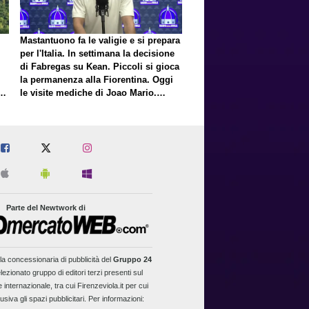
Mastantuono fa le valigie e si prepara
per l'Italia. In settimana la decisione
di Fabregas su Kean. Piccoli si gioca
la permanenza alla Fiorentina. Oggi
E
le visite mediche di Joao Mario.
Presto una nuova offerta del Toro per
Fortini
Parte del Newtwork di
la concessionaria di pubblicità del
Gruppo 24
lezionato gruppo di editori terzi presenti sul
 internazionale, tra cui Firenzeviola.it per cui
usiva gli spazi pubblicitari. Per informazioni: