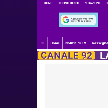
HOME
DICONO DI NOI
REDAZIONE
C
Home
Notizie di FV
Rassegna