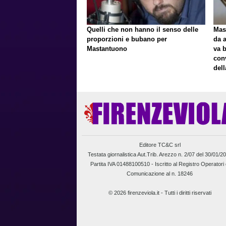
Quelli che non hanno il senso delle
Mast
proporzioni e bubano per
da a
Mastantuono
va 
con
del
Editore TC&C srl
Testata giornalistica Aut.Trib. Arezzo n. 2/07 del 30/01/2
Partita IVA 01488100510 -
Iscritto al Registro Operatori 
Comunicazione al n. 18246
© 2026 firenzeviola.it - Tutti i diritti riservati