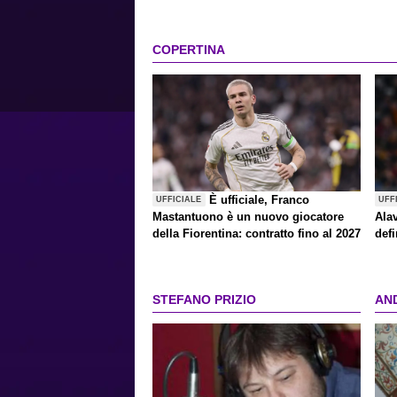
COPERTINA
È ufficiale, Franco
UFFICIALE
UFF
Mastantuono è un nuovo giocatore
Alav
della Fiorentina: contratto fino al 2027
defi
STEFANO PRIZIO
AN