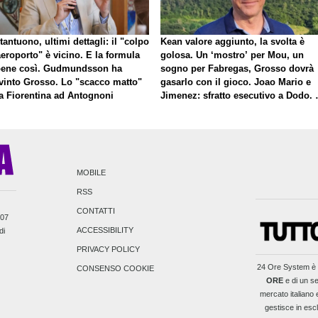
antuono, ultimi dettagli: il "colpo
Kean valore aggiunto, la svolta è
eroporto" è vicino. E la formula
golosa. Un ‘mostro’ per Mou, un
bene così. Gudmundsson ha
sogno per Fabregas, Grosso dovrà
vinto Grosso. Lo "scacco matto"
gasarlo con il gioco. Joao Mario e
la Fiorentina ad Antognoni
Jimenez: sfratto esecutivo a Dodo. 
a proposito di Mastantuono…
MOBILE
RSS
CONTATTI
007
ACCESSIBILITY
di
PRIVACY POLICY
24 Ore System
è 
CONSENSO COOKIE
ORE
e di un se
mercato italiano e
gestisce in escl