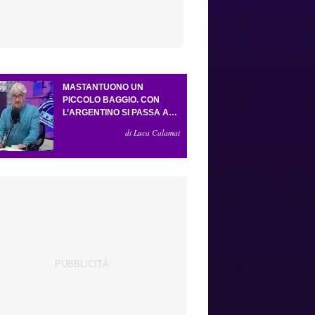
MASTANTUONO UN
PICCOLO BAGGIO. CON
L’ARGENTINO SI PASSA AL
4-3-2-1. ATTA ILLUMINA
di Luca Calamai
L’AMICHEVOLE CON IL
DEPOR. SERVONO ANCORA
TRE COLPI PER UNA VIOLA
DA EUROPA LEAGUE.
ANTOGNONI, UN FINALE
SENZA VINCITORI