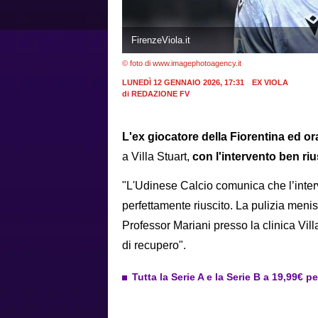
FirenzeViola.it
© foto di www.imagephotoagency.it
LUNEDÌ 12 GENNAIO 2026, 17:31
EX VIOLA
di
REDAZIONE FV
L'ex giocatore della Fiorentina ed o
a Villa Stuart,
con l'intervento ben riu
"L'Udinese Calcio comunica che l’interv
perfettamente riuscito. La pulizia menis
Professor Mariani presso la clinica Vil
di recupero".
Tutta la Serie A e la Serie B a 19,99€ p