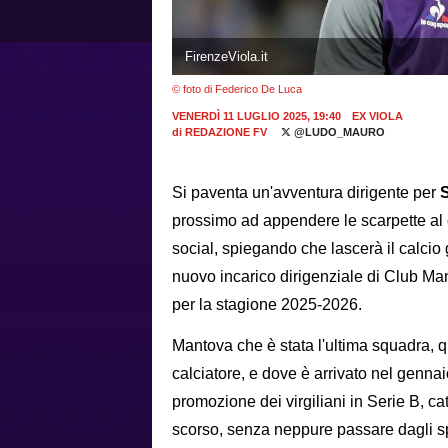
FirenzeViola.it
© foto di Federico De Luca
VENERDÌ 11 LUGLIO 2025, 19:40
EX VIOLA
di
REDAZIONE FV
@LUDO_MAURO
Si paventa un'avventura dirigente per
prossimo ad appendere le scarpette al 
social, spiegando che lascerà il calcio
nuovo incarico dirigenziale di Club Ma
per la stagione 2025-2026.
Mantova che è stata l'ultima squadra, q
calciatore, e dove è arrivato nel gennai
promozione dei virgiliani in Serie B, c
scorso, senza neppure passare dagli sp