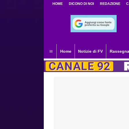
HOME
DICONO DI NOI
REDAZIONE
C
Home
Notizie di FV
Rassegna