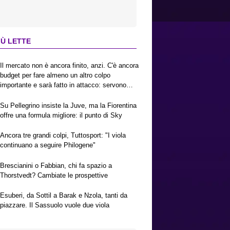
IÙ LETTE
Il mercato non è ancora finito, anzi. C'è ancora
budget per fare almeno un altro colpo
importante e sarà fatto in attacco: servono
due esterni. Piccoli, Pellegrino, la Fiorentina e
il Bologna: caccia al giusto incastro
Su Pellegrino insiste la Juve, ma la Fiorentina
offre una formula migliore: il punto di Sky
Ancora tre grandi colpi, Tuttosport: "I viola
continuano a seguire Philogene"
Brescianini o Fabbian, chi fa spazio a
Thorstvedt? Cambiate le prospettive
Esuberi, da Sottil a Barak e Nzola, tanti da
piazzare. Il Sassuolo vuole due viola