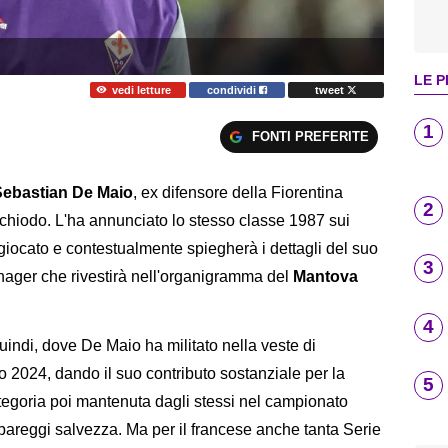
LE P
vedi letture
condividi
tweet
1
FONTI PREFERITE
Sebastian De Maio
, ex difensore della Fiorentina
2
chiodo. L'ha annunciato lo stesso classe 1987 sui
 giocato e contestualmente spiegherà i dettagli del suo
3
nager che rivestirà nell'organigramma del
Mantova
4
uindi, dove De Maio ha militato nella veste di
o 2024, dando il suo contributo sostanziale per la
5
ategoria poi mantenuta dagli stessi nel campionato
areggi salvezza. Ma per il francese anche tanta Serie