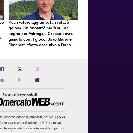
lpo
Kean valore aggiunto, la svolta è
golosa. Un ‘mostro’ per Mou, un
sogno per Fabregas, Grosso dovrà
"
gasarlo con il gioco. Joao Mario e
Jimenez: sfratto esecutivo a Dodo. E
a proposito di Mastantuono…
Parte del Newtwork di
la concessionaria di pubblicità del
Gruppo 24
lezionato gruppo di editori terzi presenti sul
 internazionale, tra cui Firenzeviola.it per cui