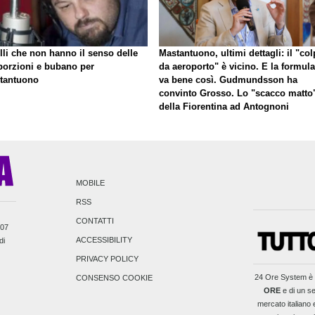
lli che non hanno il senso delle
Mastantuono, ultimi dettagli: il "co
porzioni e bubano per
da aeroporto" è vicino. E la formula
tantuono
va bene così. Gudmundsson ha
convinto Grosso. Lo "scacco matto
della Fiorentina ad Antognoni
MOBILE
RSS
CONTATTI
007
ACCESSIBILITY
di
PRIVACY POLICY
24 Ore System
è 
CONSENSO COOKIE
ORE
e di un se
mercato italiano e