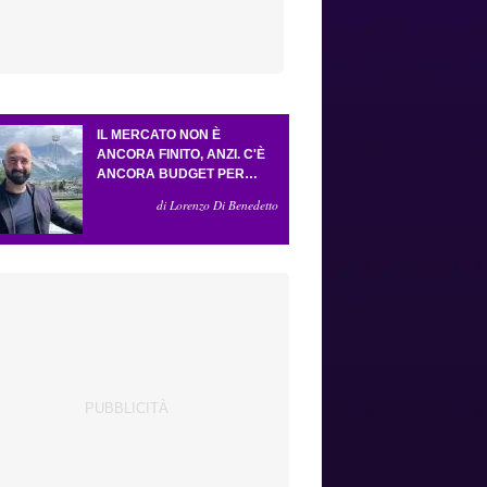
IL MERCATO NON È
ANCORA FINITO, ANZI. C'È
ANCORA BUDGET PER
FARE ALMENO UN ALTRO
di Lorenzo Di Benedetto
COLPO IMPORTANTE E
SARÀ FATTO IN ATTACCO:
SERVONO DUE ESTERNI.
PICCOLI, PELLEGRINO, LA
FIORENTINA E IL BOLOGNA:
CACCIA AL GIUSTO
INCASTRO