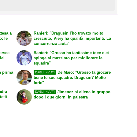
ttesa a
Ranieri: "Dragusin l'ho trovato molto
o: le
cresciuto, Viery ha qualità importanti. La
concorrenza aiuta"
hersee
Ranieri: "Grosso ha tantissime idee e ci
del
spinge al massimo per migliorare la
squadra"
a prima
De Maio: "Grosso fa giocare
DAGLI INVIATI
bene le sue squadre. Dragusin? Molto
forte"
ndra
Jimenez si allena in gruppo
DAGLI INVIATI
etti
dopo i due giorni in palestra