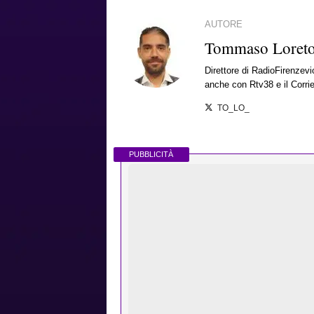
AUTORE
Tommaso Loret
Direttore di RadioFirenzevio
anche con Rtv38 e il Corrie
TO_LO_
PUBBLICITÀ