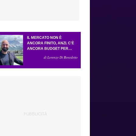
IL MERCATO NON È
ANCORA FINITO, ANZI. C'È
ANCORA BUDGET PER
FARE ALMENO UN ALTRO
di Lorenzo Di Benedetto
COLPO IMPORTANTE E
SARÀ FATTO IN ATTACCO:
SERVONO DUE ESTERNI.
PICCOLI, PELLEGRINO, LA
FIORENTINA E IL BOLOGNA:
CACCIA AL GIUSTO
INCASTRO