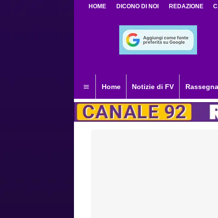
HOME
DICONO DI NOI
REDAZIONE
C
Home
Notizie di FV
Rassegna