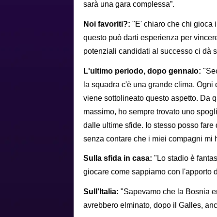
sarà una gara complessa”.
Noi favoriti?:
"E' chiaro che chi gioca
questo può darti esperienza per vincer
potenziali candidati al successo ci dà s
L'ultimo periodo, dopo gennaio:
"Sec
la squadra c'è una grande clima. Ogni 
viene sottolineato questo aspetto. Da qu
massimo, ho sempre trovato uno spogli
dalle ultime sfide. Io stesso posso fare 
senza contare che i miei compagni mi h
Sulla sfida in casa:
"Lo stadio è fanta
giocare come sappiamo con l'apporto d
Sull'Italia:
"Sapevamo che la Bosnia er
avrebbero elminato, dopo il Galles, anch