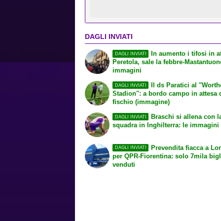
DAGLI INVIATI
In aumento i tifosi in a
DAGLI INVIATI
Peretola, sale la febbre-Mastantuon
immagini
Il ds Paratici al "Wort
DAGLI INVIATI
Stadion": a bordo campo in attesa 
fischio (immagine)
Braschi si allena con l
DAGLI INVIATI
squadra in Inghilterra: le immagini
Prevendita fiacca a Lo
DAGLI INVIATI
per QPR-Fiorentina: solo 7mila bigli
venduti