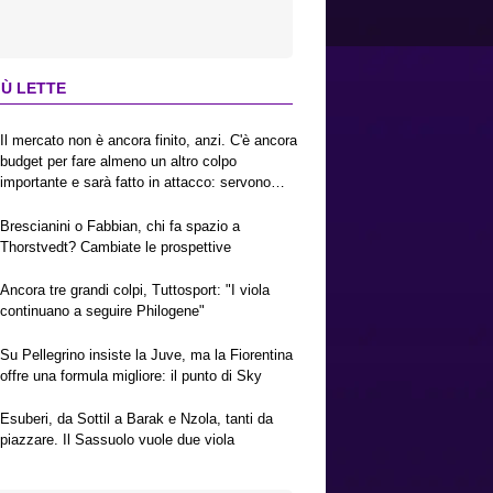
IÙ LETTE
Il mercato non è ancora finito, anzi. C'è ancora
budget per fare almeno un altro colpo
importante e sarà fatto in attacco: servono
due esterni. Piccoli, Pellegrino, la Fiorentina e
il Bologna: caccia al giusto incastro
Brescianini o Fabbian, chi fa spazio a
Thorstvedt? Cambiate le prospettive
Ancora tre grandi colpi, Tuttosport: "I viola
continuano a seguire Philogene"
Su Pellegrino insiste la Juve, ma la Fiorentina
offre una formula migliore: il punto di Sky
Esuberi, da Sottil a Barak e Nzola, tanti da
piazzare. Il Sassuolo vuole due viola