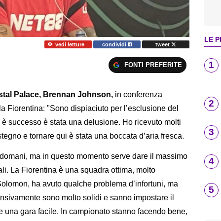
LE P
vedi letture
condividi
tweet
1
FONTI PREFERITE
stal Palace, Brennan Johnson,
in conferenza
2
a Fiorentina: "Sono dispiaciuto per l’esclusione del
 è successo è stata una delusione. Ho ricevuto molti
3
egno e tornare qui è stata una boccata d’aria fresca.
 domani, ma in questo momento serve dare il massimo
4
li. La Fiorentina è una squadra ottima, molto
olomon, ha avuto qualche problema d’infortuni, ma
5
ensivamente sono molto solidi e sanno impostare il
e una gara facile. In campionato stanno facendo bene,