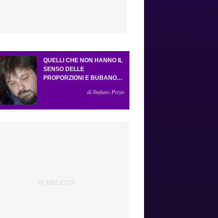
QUELLI CHE NON HANNO IL
SENSO DELLE
PROPORZIONI E BUBANO
PER MASTANTUONO
di Stefano Prizio