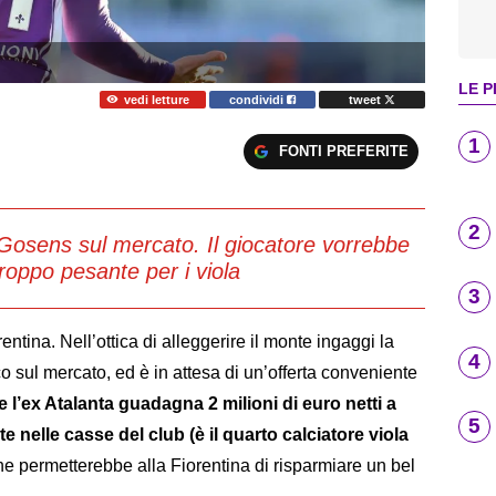
LE P
vedi letture
condividi
tweet
1
FONTI PREFERITE
2
Gosens sul mercato. Il giocatore vorrebbe
roppo pesante per i viola
3
tina. Nell’ottica di alleggerire il monte ingaggi la
4
o sul mercato, ed è in attesa di un’offerta conveniente
l’ex Atalanta guadagna 2 milioni di euro netti a
5
elle casse del club (è il quarto calciatore viola
 permetterebbe alla Fiorentina di risparmiare un bel