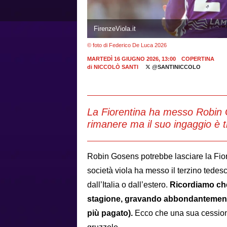
FirenzeViola.it
© foto di Federico De Luca 2026
MARTEDÌ 16 GIUGNO 2026, 13:00
COPERTINA
di
NICCOLÒ SANTI
@SANTINICCOLO
La Fiorentina ha messo Robin 
rimanere ma il suo ingaggio è t
Robin Gosens potrebbe lasciare la Fioren
società viola ha messo il terzino tedesc
dall’Italia o dall’estero.
Ricordiamo che 
stagione, gravando abbondantemente n
più pagato).
Ecco che una sua cessione