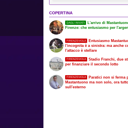
COPERTINA
L'arrivo di Mastantuon
DAGLI INVIATI
Firenze: che entusiasmo per l'argen
Entusiasmo Mastantu
FIRENZEVIOLA
l'incognita è a sinistra: ma anche 
l'attacco è stellare
Stadio Franchi, due s
FIRENZEVIOLA
per finanziare il secondo lotto
Paratici non si ferma 
FIRENZEVIOLA
Mastantuono ma non solo, ora tutt
sull'esterno