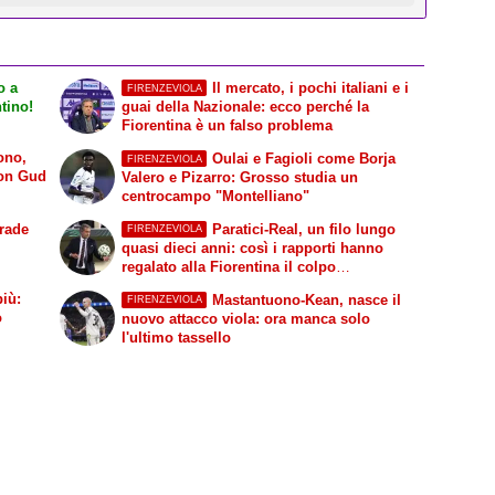
o a
Il mercato, i pochi italiani e i
FIRENZEVIOLA
tino!
guai della Nazionale: ecco perché la
Fiorentina è un falso problema
ono,
Oulai e Fagioli come Borja
FIRENZEVIOLA
con Gud
Valero e Pizarro: Grosso studia un
centrocampo "Montelliano"
trade
Paratici-Real, un filo lungo
FIRENZEVIOLA
quasi dieci anni: così i rapporti hanno
regalato alla Fiorentina il colpo
Mastantuono
più:
Mastantuono-Kean, nasce il
FIRENZEVIOLA
o
nuovo attacco viola: ora manca solo
l'ultimo tassello