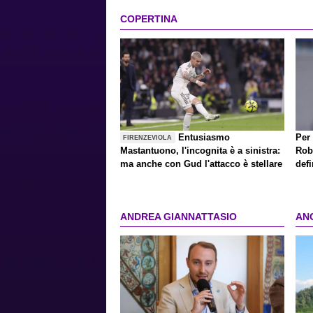
COPERTINA
Entusiasmo
Per
FIRENZEVIOLA
Mastantuono, l'incognita è a sinistra:
Robe
ma anche con Gud l'attacco è stellare
defi
ANDREA GIANNATTASIO
AN