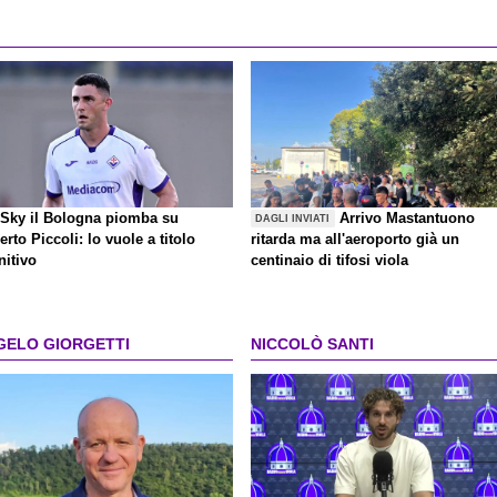
 Sky il Bologna piomba su
Arrivo Mastantuono
DAGLI INVIATI
rto Piccoli: lo vuole a titolo
ritarda ma all'aeroporto già un
nitivo
centinaio di tifosi viola
GELO GIORGETTI
NICCOLÒ SANTI