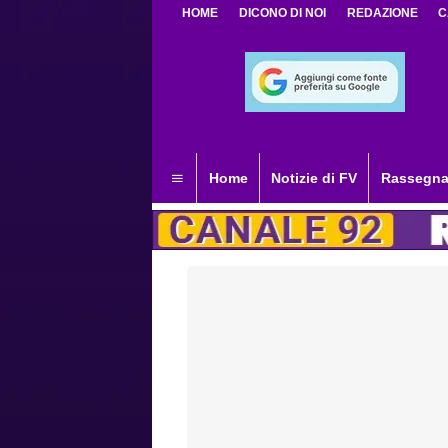
HOME
DICONO DI NOI
REDAZIONE
C
Home
Notizie di FV
Rassegna