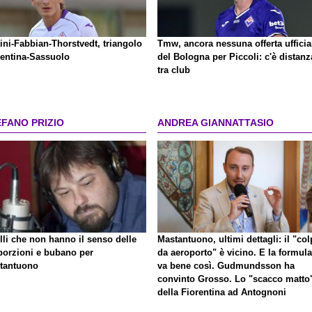
ini-Fabbian-Thorstvedt, triangolo
Tmw, ancora nessuna offerta ufficia
rentina-Sassuolo
del Bologna per Piccoli: c'è distanz
tra club
EFANO PRIZIO
ANDREA GIANNATTASIO
lli che non hanno il senso delle
Mastantuono, ultimi dettagli: il "co
porzioni e bubano per
da aeroporto" è vicino. E la formula
tantuono
va bene così. Gudmundsson ha
convinto Grosso. Lo "scacco matto
della Fiorentina ad Antognoni