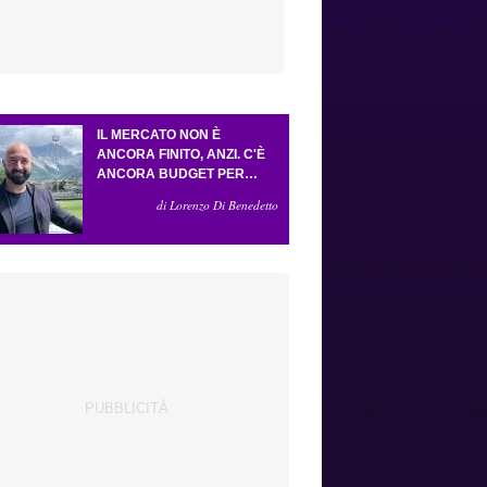
IL MERCATO NON È
ANCORA FINITO, ANZI. C'È
ANCORA BUDGET PER
FARE ALMENO UN ALTRO
di Lorenzo Di Benedetto
COLPO IMPORTANTE E
SARÀ FATTO IN ATTACCO:
SERVONO DUE ESTERNI.
PICCOLI, PELLEGRINO, LA
FIORENTINA E IL BOLOGNA:
CACCIA AL GIUSTO
INCASTRO