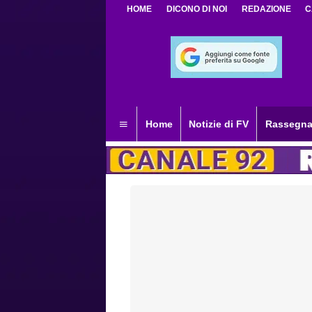
HOME
DICONO DI NOI
REDAZIONE
C
Home
Notizie di FV
Rassegna