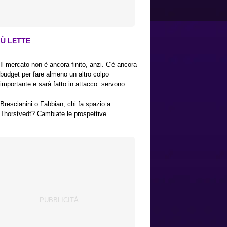
IÙ LETTE
Il mercato non è ancora finito, anzi. C'è ancora
budget per fare almeno un altro colpo
importante e sarà fatto in attacco: servono
due esterni. Piccoli, Pellegrino, la Fiorentina e
il Bologna: caccia al giusto incastro
Brescianini o Fabbian, chi fa spazio a
Thorstvedt? Cambiate le prospettive