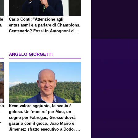
le
Carlo Conti: "Attenzione agli
a
entusiasmi e a parlare di Champions.
Centenario? Fossi in Antognoni ci
ripenserei"
ANGELO GIORGETTI
lpo
Kean valore aggiunto, la svolta è
golosa. Un ‘mostro’ per Mou, un
sogno per Fabregas, Grosso dovrà
"
gasarlo con il gioco. Joao Mario e
Jimenez: sfratto esecutivo a Dodo. E
a proposito di Mastantuono…