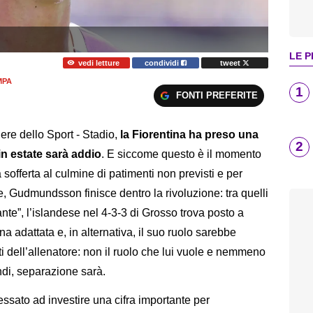
LE P
vedi letture
condividi
tweet
MPA
1
FONTI PREFERITE
ere dello Sport - Stadio,
la Fiorentina ha preso una
2
n estate sarà addio
. E siccome questo è il momento
 sofferta al culmine di patimenti non previsti e per
, Gudmundsson finisce dentro la rivoluzione: tra quelli
nte”, l’islandese nel 4-3-3 di Grosso trova posto a
na adattata e, in alternativa, il suo ruolo sarebbe
ti dell’allenatore: non il ruolo che lui vuole e nemmeno
ndi, separazione sarà.
essato ad investire una cifra importante per