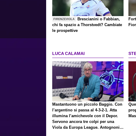
Brescianini o Fabbian,
Fort
FIRENZEVIOLA
chi fa spazio a Thorstvedt? Cambiate
Fio
le prospettive
LUCA CALAMAI
ST
Mastantuono un piccolo Baggio. Con
Que
l’argentino si passa al 4-3-2-1. Atta
pro
illumina l’amichevole con il Depor.
Mas
Servono ancora tre colpi per una
Viola da Europa League. Antognoni,
un finale senza vincitori