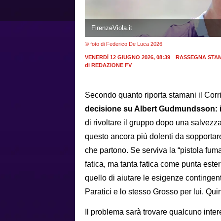
FirenzeViola.it
© foto di Federico De Luca 2026
VENERDÌ 12 GIUGNO 2026, 08:39
RASSEGNA STA
di
REDAZIONE FV
Secondo quanto riporta stamani il Corri
decisione su Albert Gudmundsson: i
di rivoltare il gruppo dopo una salvezza
questo ancora più dolenti da sopportare
che partono. Se serviva la “pistola fuma
fatica, ma tanta fatica come punta ester
quello di aiutare le esigenze contingen
Paratici e lo stesso Grosso per lui. Qui
Il problema sarà trovare qualcuno inter