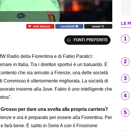
LE P
vedi letture
condividi
tweet
1
FONTI PREFERITE
MW Radio
della Fiorentina e di Fabio Paratici:
2
are in Italia. Tra i direttori sportivi è un baluardo. È
ontento che sia arrivato a Firenze, una delle società
3
o di Commisso è ulteriormente migliorata. La società di
lavorato insieme alla Juve. Fabio è uno intelligente che
4
ntina".
Grosso per dare una svolta alla propria carriera?
5
ienze e ora è preparato per essere alla Fiorentina. Per
e farà bene. È salito in Serie A con il Frosinone