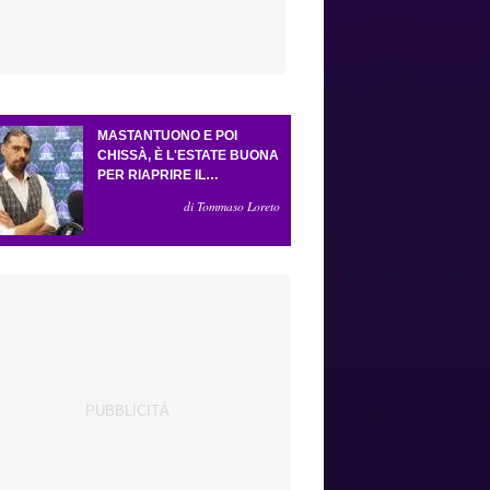
MASTANTUONO E POI
CHISSÀ, È L'ESTATE BUONA
PER RIAPRIRE IL
CASSETTO DEI SOGNI.
di Tommaso Loreto
CRESCE L'ATTESA PER GLI
ESTERNI (E LA PRESSIONE
SU GROSSO)