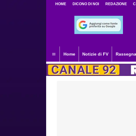
HOME
DICONO DI NOI
REDAZIONE
C
Home
Notizie di FV
Rassegna