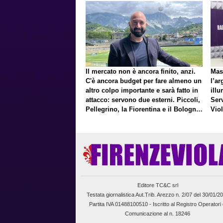
Il mercato non è ancora finito, anzi.
Mas
C'è ancora budget per fare almeno un
l’ar
altro colpo importante e sarà fatto in
illu
attacco: servono due esterni. Piccoli,
Ser
Pellegrino, la Fiorentina e il Bologna:
Vio
caccia al giusto incastro
un f
Editore TC&C srl
Testata giornalistica Aut.Trib. Arezzo n. 2/07 del 30/01/2
Partita IVA 01488100510 -
Iscritto al Registro Operatori 
Comunicazione al n. 18246