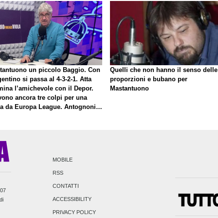
tantuono un piccolo Baggio. Con
Quelli che non hanno il senso delle
gentino si passa al 4-3-2-1. Atta
proporzioni e bubano per
mina l’amichevole con il Depor.
Mastantuono
vono ancora tre colpi per una
la da Europa League. Antognoni,
inale senza vincitori
MOBILE
RSS
CONTATTI
007
ACCESSIBILITY
di
PRIVACY POLICY