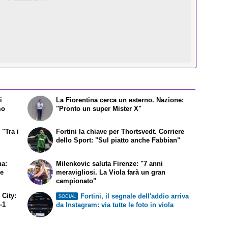
i
La Fiorentina cerca un esterno. Nazione:
mo
"Pronto un super Mister X"
 "Tra i
Fortini la chiave per Thortsvedt. Corriere
dello Sport: "Sul piatto anche Fabbian"
na:
Milenkovic saluta Firenze: "7 anni
re
meravigliosi. La Viola farà un gran
campionato"
 City:
Fortini, il segnale dell'addio arriva
SOCIAL
1-1
da Instagram: via tutte le foto in viola