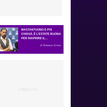
MASTANTUONO E POI
CHISSÀ, È L'ESTATE BUONA
PER RIAPRIRE IL
CASSETTO DEI SOGNI.
di Tommaso Loreto
CRESCE L'ATTESA PER GLI
ESTERNI (E LA PRESSIONE
SU GROSSO)