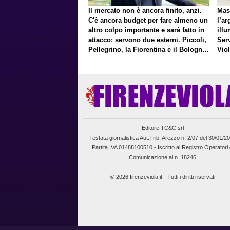
Il mercato non è ancora finito, anzi.
Mas
C'è ancora budget per fare almeno un
l’ar
altro colpo importante e sarà fatto in
illu
attacco: servono due esterni. Piccoli,
Ser
Pellegrino, la Fiorentina e il Bologna:
Vio
caccia al giusto incastro
un f
Editore TC&C srl
Testata giornalistica Aut.Trib. Arezzo n. 2/07 del 30/01/2
Partita IVA 01488100510 -
Iscritto al Registro Operatori 
Comunicazione al n. 18246
© 2026 firenzeviola.it - Tutti i diritti riservati