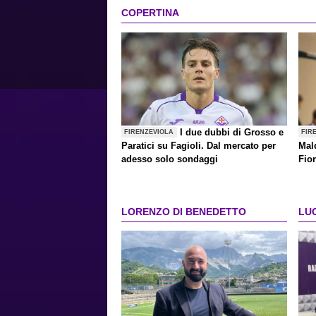
COPERTINA
I due dubbi di Grosso e
FIRENZEVIOLA
FIR
Paratici su Fagioli. Dal mercato per
Mald
adesso solo sondaggi
Fior
Mal
LORENZO DI BENEDETTO
LU