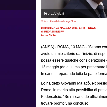
FirenzeViola.it
© foto di Insidefoto/Image Sport
DOMENICA 10 MAGGIO 2026, 13:45
NEWS
di
REDAZIONE FV
fonte ANSA
(ANSA) - ROMA, 10 MAG - "Stiamo com
avuto un mio criterio dall'inizio, di ris
possa essere qualche considerazione d
13 maggio (data ultima per presentare 
le carte, preparando tutta la parte for
Lo ha detto Giovanni Malagò, ex presid
Roma, in merito alla possibilità di pres
Federcalcio. "Se mi candido ufficialme
trovare pronto", ha concluso.