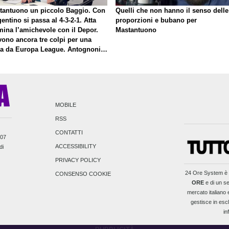
tantuono un piccolo Baggio. Con
Quelli che non hanno il senso delle
gentino si passa al 4-3-2-1. Atta
proporzioni e bubano per
mina l’amichevole con il Depor.
Mastantuono
vono ancora tre colpi per una
la da Europa League. Antognoni,
inale senza vincitori
MOBILE
RSS
CONTATTI
007
ACCESSIBILITY
di
PRIVACY POLICY
24 Ore System
è 
CONSENSO COOKIE
ORE
e di un se
mercato italiano e
gestisce in escl
in