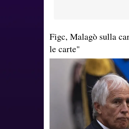
Figc, Malagò sulla ca
le carte"