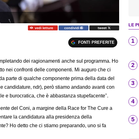
LE P
vedi letture
condividi
tweet
1
FONTI PREFERITE
pletando dei ragionamenti anche sul programma. Ho
2
petto nei confronti delle componenti. Mi auguro che ci
a parte di qualche componente prima della data del
3
le candidature, ndr), però stiamo andando avanti con
male e burocratica, che è abbastanza stupefacente".
4
ente del Coni, a margine della Race for The Cure a
entare la candidatura alla presidenza della
5
nte? Ho detto che ci stiamo preparando, uno si fa