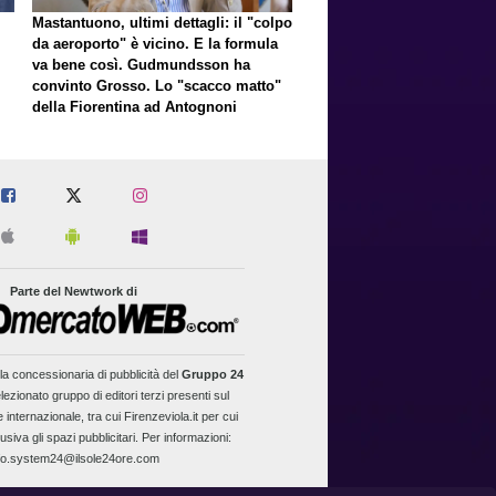
Mastantuono, ultimi dettagli: il "colpo
da aeroporto" è vicino. E la formula
va bene così. Gudmundsson ha
convinto Grosso. Lo "scacco matto"
della Fiorentina ad Antognoni
Parte del Newtwork di
la concessionaria di pubblicità del
Gruppo 24
lezionato gruppo di editori terzi presenti sul
 internazionale, tra cui Firenzeviola.it per cui
usiva gli spazi pubblicitari. Per informazioni:
fo.system24@ilsole24ore.com