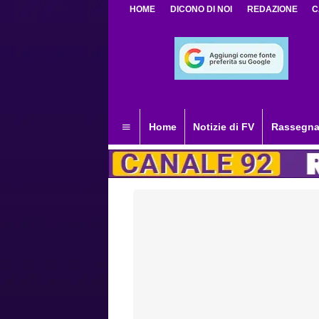
HOME
DICONO DI NOI
REDAZIONE
C
Home
Notizie di FV
Rassegna