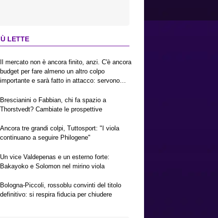
IÙ LETTE
Il mercato non è ancora finito, anzi. C'è ancora
budget per fare almeno un altro colpo
importante e sarà fatto in attacco: servono
due esterni. Piccoli, Pellegrino, la Fiorentina e
il Bologna: caccia al giusto incastro
Brescianini o Fabbian, chi fa spazio a
Thorstvedt? Cambiate le prospettive
Ancora tre grandi colpi, Tuttosport: "I viola
continuano a seguire Philogene"
Un vice Valdepenas e un esterno forte:
Bakayoko e Solomon nel mirino viola
Bologna-Piccoli, rossoblu convinti del titolo
definitivo: si respira fiducia per chiudere