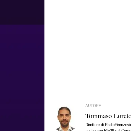
AUTORE
Tommaso Loret
Direttore di RadioFirenzevio
anche con Rtv38 e il Corrie