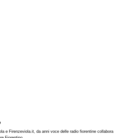
o
la e Firenzeviola.it, da anni voce delle radio fiorentine collabora
re Fiorentino.