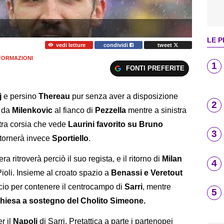
LE P
vedi letture
condividi
tweet
FORMAZIONI
1
FONTI PREFERITE
j
e persino
Thereau
pur senza aver a disposizione
2
o da
Milenkovic
al fianco di
Pezzella
mentre a sinistra
altra corsia che vede
Laurini favorito su Bruno
3
 tornerà invece
Sportiello
.
ra ritroverà perciò il suo regista, e il ritorno di
Milan
4
Pioli. Insieme al croato spazio a
Benassi e Veretout
icio per contenere il centrocampo di
Sarri
, mentre
5
hiesa a sostegno del Cholito Simeone.
r il
Napoli
di Sarri. Pretattica a parte i partenopei