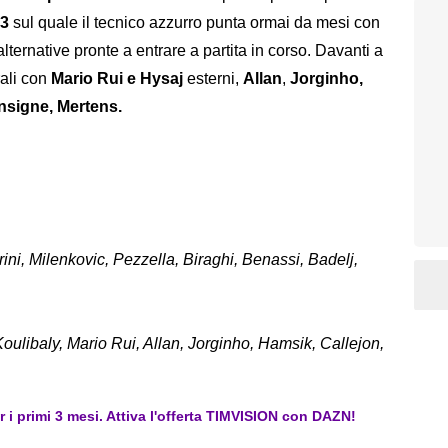
-3
sul quale il tecnico azzurro punta ormai da mesi con
ternative pronte a entrare a partita in corso. Davanti a
ali con
Mario Rui e Hysaj
esterni,
Allan
,
Jorginho,
Insigne, Mertens.
rini, Milenkovic, Pezzella, Biraghi, Benassi, Badelj,
Koulibaly, Mario Rui, Allan, Jorginho, Hamsik, Callejon,
er i primi 3 mesi. Attiva l'offerta TIMVISION con DAZN!