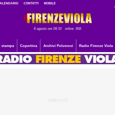
ALENDARIO
CONTATTI
MOBILE
8 agosto ore 09:33
online: 858
 stampa
Copertina
Archivi Polverosi
Radio Firenze Viola