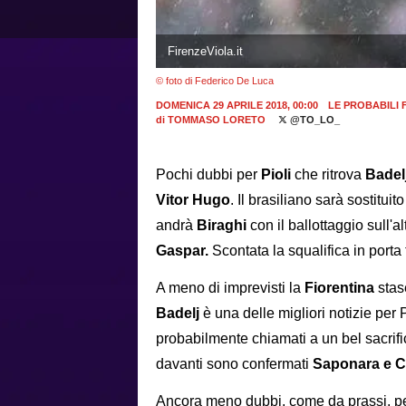
FirenzeViola.it
© foto di Federico De Luca
DOMENICA 29 APRILE 2018, 00:00
LE PROBABILI 
di
TOMMASO LORETO
@TO_LO_
Pochi dubbi per
Pioli
che ritrova
Badel
Vitor Hugo
. Il brasiliano sarà sostituit
andrà
Biraghi
con il ballottaggio sull'
Gaspar.
Scontata la squalifica in porta
A meno di imprevisti la
Fiorentina
stase
Badelj
è una delle migliori notizie per 
probabilmente chiamati a un bel sacrif
davanti sono confermati
Saponara e C
Ancora meno dubbi, come da prassi, pe