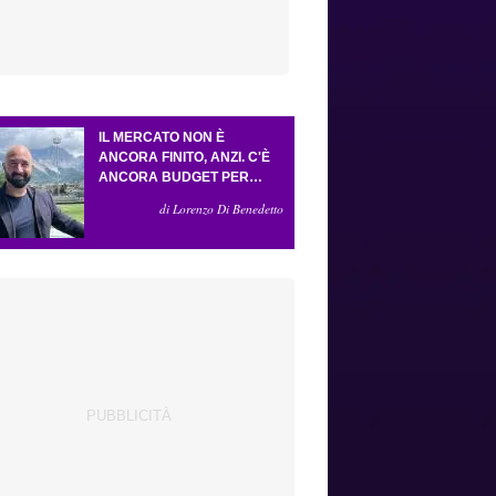
IL MERCATO NON È
ANCORA FINITO, ANZI. C'È
ANCORA BUDGET PER
FARE ALMENO UN ALTRO
di Lorenzo Di Benedetto
COLPO IMPORTANTE E
SARÀ FATTO IN ATTACCO:
SERVONO DUE ESTERNI.
PICCOLI, PELLEGRINO, LA
FIORENTINA E IL BOLOGNA:
CACCIA AL GIUSTO
INCASTRO