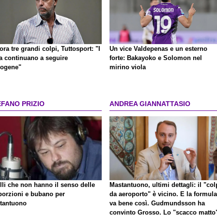
ra tre grandi colpi, Tuttosport: "I
Un vice Valdepenas e un esterno
la continuano a seguire
forte: Bakayoko e Solomon nel
logene"
mirino viola
EFANO PRIZIO
ANDREA GIANNATTASIO
lli che non hanno il senso delle
Mastantuono, ultimi dettagli: il "co
porzioni e bubano per
da aeroporto" è vicino. E la formula
tantuono
va bene così. Gudmundsson ha
convinto Grosso. Lo "scacco matto