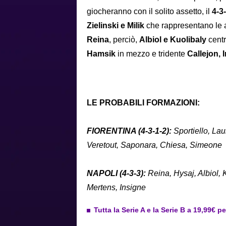
giocheranno con il solito assetto, il
4-3
Zielinski e Milik
che rappresentano le al
Reina
, perciò,
Albiol e Kuolibaly
centr
Hamsik
in mezzo e tridente
Callejon, 
LE PROBABILI FORMAZIONI:
FIORENTINA (4-3-1-2):
Sportiello, Lau
Veretout, Saponara, Chiesa, Simeone
NAPOLI (4-3-3):
Reina, Hysaj, Albiol, 
Mertens, Insigne
Tutta la Serie A e la Serie B a 19,99€ p