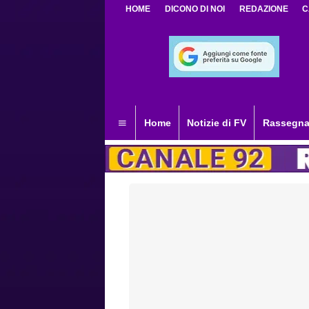
HOME
DICONO DI NOI
REDAZIONE
C
Home
Notizie di FV
Rassegna