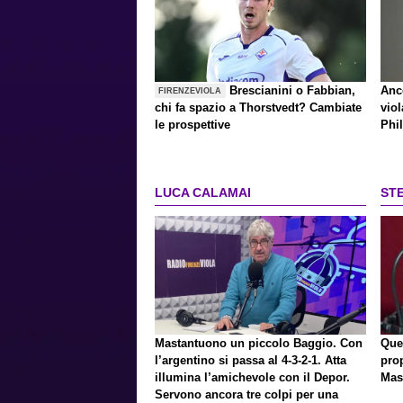
Brescianini o Fabbian,
Anco
FIRENZEVIOLA
chi fa spazio a Thorstvedt? Cambiate
vio
le prospettive
Phi
LUCA CALAMAI
ST
Mastantuono un piccolo Baggio. Con
Que
l’argentino si passa al 4-3-2-1. Atta
pro
illumina l’amichevole con il Depor.
Mas
Servono ancora tre colpi per una