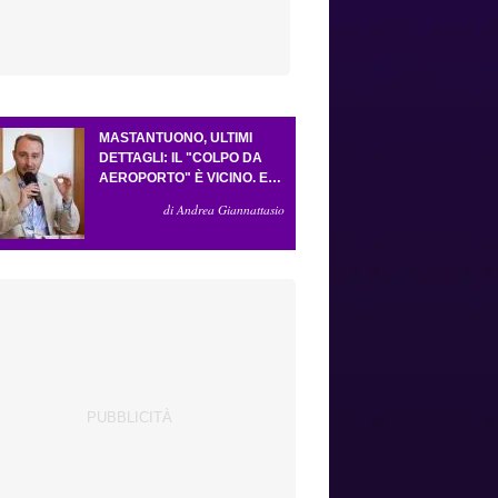
MASTANTUONO, ULTIMI
DETTAGLI: IL "COLPO DA
AEROPORTO" È VICINO. E
LA FORMULA VA BENE
di Andrea Giannattasio
COSÌ. GUDMUNDSSON HA
CONVINTO GROSSO. LO
"SCACCO MATTO" DELLA
FIORENTINA AD
ANTOGNONI