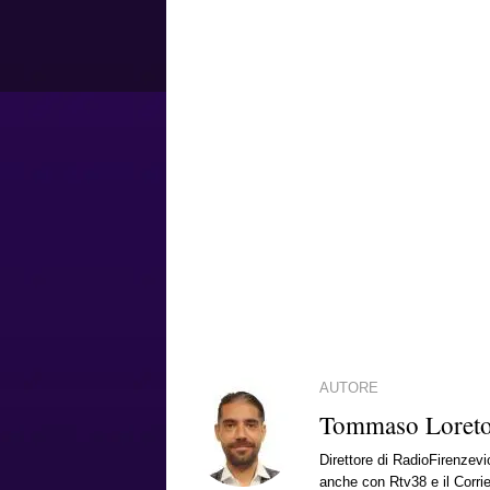
AUTORE
Tommaso Loret
Direttore di RadioFirenzevio
anche con Rtv38 e il Corrie