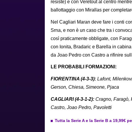
resiste) e con Veretout al centro mentr
ballottaggio con Mirallas per completa
Nel Cagliari Maran deve fare i conti co
Srna, e non è un caso che tra i convocat
così praticamente obbligate, con Fara
con Ionita, Bradaric e Barella in cabina 
da Joao Pedro con Castro a rifinire sull
LE PROBABILI FORMAZIONI:
FIORENTINA (4-3-3):
Lafont, Milenkovi
Gerson, Chiesa, Simeone, Pjaca
CAGLIARI (4-3-1-2):
Cragno, Faragò, R
Castro, Joao Pedro, Pavoletti
Tutta la Serie A e la Serie B a 19,99€ p