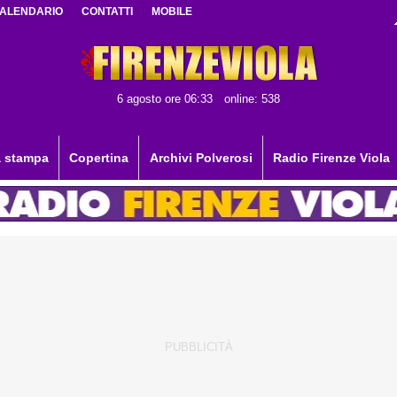
ALENDARIO
CONTATTI
MOBILE
6 agosto ore 06:33
online: 538
 stampa
Copertina
Archivi Polverosi
Radio Firenze Viola