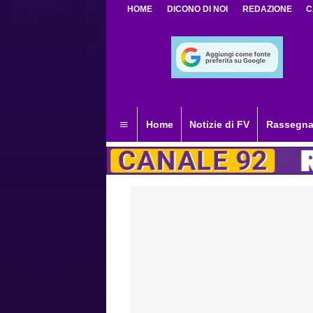
HOME
DICONO DI NOI
REDAZIONE
C
Home
Notizie di FV
Rassegna