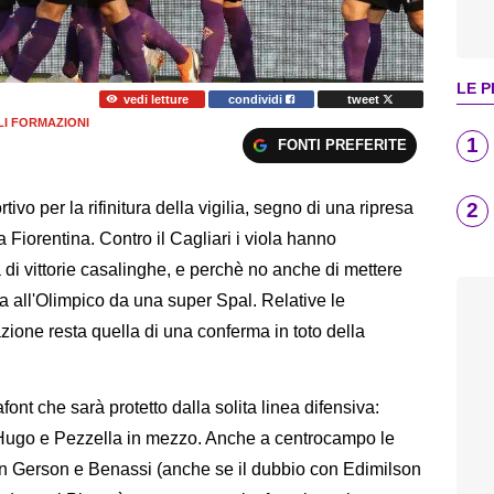
LE P
vedi letture
condividi
tweet
LI FORMAZIONI
1
FONTI PREFERITE
2
vo per la rifinitura della vigilia, segno di una ripresa
 Fiorentina. Contro il Cagliari i viola hanno
ia di vittorie casalinghe, e perchè no anche di mettere
ta all'Olimpico da una super Spal. Relative le
azione resta quella di una conferma in toto della
 che sarà protetto dalla solita linea difensiva:
r Hugo e Pezzella in mezzo. Anche a centrocampo le
n Gerson e Benassi (anche se il dubbio con Edimilson