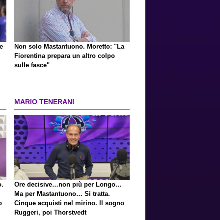
e
Non solo Mastantuono. Moretto: "La
Fiorentina prepara un altro colpo
sulle fasce"
MARIO TENERANI
o.
Ore decisive…non più per Longo…
Ma per Mastantuono… Si tratta.
o
Cinque acquisti nel mirino. Il sogno
Ruggeri, poi Thorstvedt