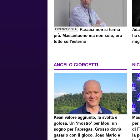
Paratici non si ferma
Ada
FIRENZEVIOLA
più: Mastantuono ma non solo, ora
ha c
tutto sull'esterno
migl
ANGELO GIORGETTI
NI
Kean valore aggiunto, la svolta è
Mast
golosa. Un ‘mostro’ per Mou, un
per 
sogno per Fabregas, Grosso dovrà
di F
gasarlo con il gioco. Joao Mario e
la 