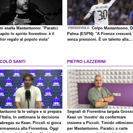
ni esalta Mastantuono: "Paratici
Colpo Mastantuono, D
FIRENZEVIOLA
apito lo spirito fiorentino: è il
Palma (ESPN): "A Firenze crescerà
ior regalo al popolo viola"
senza pressioni. È un talento alla
Kakà"
CCOLÒ SANTI
PIETRO LAZZERINI
antuono fa le valigie e si prepara
Segnali di Fiorentina targata Gross
l'Italia. In settimana la decisione
Kean un 'mostro' da confermare
abregas su Kean. Piccoli si gioca
insieme a Piccoli. Timido ottimism
permanenza alla Fiorentina. Oggi
per Mastantuono. Paratici a carte