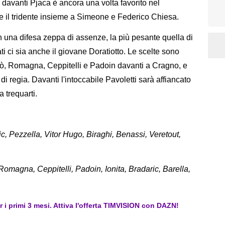
e davanti Pjaca è ancora una volta favorito nel
re il tridente insieme a Simeone e Federico Chiesa.
n una difesa zeppa di assenze, la più pesante quella di
i ci sia anche il giovane Doratiotto. Le scelte sono
gò, Romagna, Ceppitelli e Padoin davanti a Cragno, e
di regia. Davanti l'intoccabile Pavoletti sarà affiancato
a trequarti.
c, Pezzella, Vitor Hugo, Biraghi, Benassi, Veretout,
omagna, Ceppitelli, Padoin, Ionita, Bradaric, Barella,
er i primi 3 mesi. Attiva l'offerta TIMVISION con DAZN!