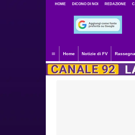
HOME
DICONO DI NOI
REDAZIONE
C
Home
Notizie di FV
Rassegna