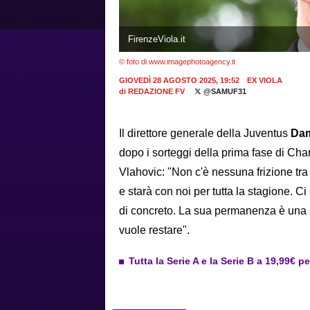
FirenzeViola.it
© foto di www.imagephotoagency.it
GIOVEDÌ 28 AGOSTO 2025, 19:52
EX VIOLA
di
REDAZIONE FV
@SAMUF31
Il direttore generale della Juventus
Dam
dopo i sorteggi della prima fase di C
Vlahovic: "Non c'è nessuna frizione tra
e starà con noi per tutta la stagione. C
di concreto. La sua permanenza è una b
vuole restare".
Tutta la Serie A e la Serie B a 19,99€ p