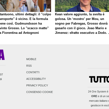
antuono, ultimi dettagli: il "colpo
Kean valore aggiunto, la svolta è
eroporto" è vicino. E la formula
golosa. Un ‘mostro’ per Mou, un
bene così. Gudmundsson ha
sogno per Fabregas, Grosso dovrà
vinto Grosso. Lo "scacco matto"
gasarlo con il gioco. Joao Mario e
la Fiorentina ad Antognoni
Jimenez: sfratto esecutivo a Dodo. 
a proposito di Mastantuono…
MOBILE
RSS
CONTATTI
007
ACCESSIBILITY
di
PRIVACY POLICY
24 Ore System
è 
CONSENSO COOKIE
ORE
e di un se
mercato italiano e
gestisce in escl