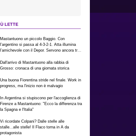
IÙ LETTE
Mastantuono un piccolo Baggio. Con
l’argentino si passa al 4-3-2-1. Atta illumina
l’amichevole con il Depor. Servono ancora tre
colpi per una Viola da Europa League.
Antognoni, un finale senza vincitori
Dall'arrivo di Mastantuono alla rabbia di
Grosso: cronaca di una giornata storica
Una buona Fiorentina stride nel finale. Work in
progress, ma l'inizio non è malvagio
In Argentina si stupiscono per l'accoglienza di
Firenze a Mastantuono: "Ecco la differenza tra
la Spagna e l'Italia"
Vi ricordate Colpani? Dalle stelle alle
stalle...alle stelle! Il Flaco torna in A da
protagonista