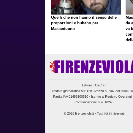
Quelli che non hanno il senso delle
Mast
proporzioni e bubano per
da a
Mastantuono
va 
con
del
Editore TC&C srl
Testata giornalistica Aut.Trib. Arezzo n. 2/07 del 30/01/2
Partita IVA 01488100510 -
Iscritto al Registro Operatori 
Comunicazione al n. 18246
© 2026 firenzeviola.it - Tutti i diritti riservati