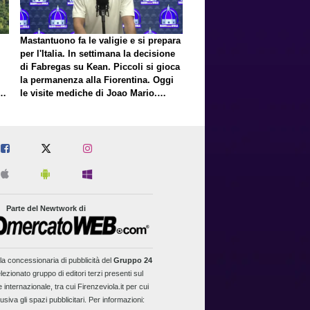
Mastantuono fa le valigie e si prepara
per l'Italia. In settimana la decisione
di Fabregas su Kean. Piccoli si gioca
la permanenza alla Fiorentina. Oggi
E
le visite mediche di Joao Mario.
Presto una nuova offerta del Toro per
Fortini
Parte del Newtwork di
la concessionaria di pubblicità del
Gruppo 24
lezionato gruppo di editori terzi presenti sul
 internazionale, tra cui Firenzeviola.it per cui
usiva gli spazi pubblicitari. Per informazioni: