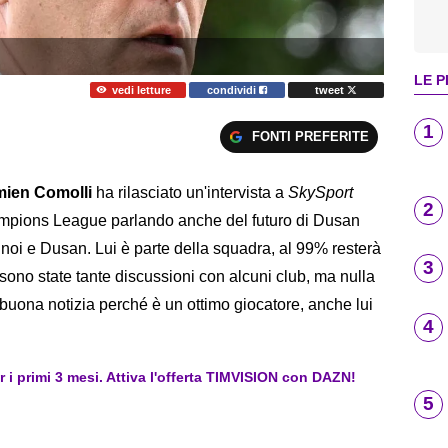
LE P
vedi letture
condividi
tweet
1
FONTI PREFERITE
ien Comolli
ha rilasciato un'intervista a
SkySport
2
hampions League parlando anche del futuro di Dusan
 noi e Dusan. Lui è parte della squadra, al 99% resterà
3
i sono state tante discussioni con alcuni club, ma nulla
uona notizia perché è un ottimo giocatore, anche lui
4
er i primi 3 mesi. Attiva l'offerta TIMVISION con DAZN!
5