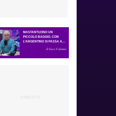
MASTANTUONO UN
PICCOLO BAGGIO. CON
L’ARGENTINO SI PASSA AL
4-3-2-1. ATTA ILLUMINA
di Luca Calamai
L’AMICHEVOLE CON IL
DEPOR. SERVONO ANCORA
TRE COLPI PER UNA VIOLA
DA EUROPA LEAGUE.
ANTOGNONI, UN FINALE
SENZA VINCITORI