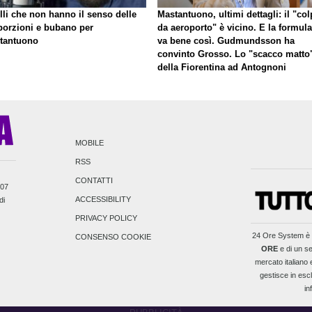
lli che non hanno il senso delle
Mastantuono, ultimi dettagli: il "co
porzioni e bubano per
da aeroporto" è vicino. E la formula
tantuono
va bene così. Gudmundsson ha
convinto Grosso. Lo "scacco matto
della Fiorentina ad Antognoni
MOBILE
RSS
CONTATTI
007
ACCESSIBILITY
di
PRIVACY POLICY
24 Ore System
è 
CONSENSO COOKIE
ORE
e di un se
mercato italiano e
gestisce in escl
in