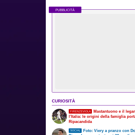
PUBBLICITÀ
CURIOSITÀ
Mastantuono e il leg
FIRENZEVIOLA
l'Italia: le origini della famiglia por
Ripacandida
Foto: Viery a pranzo con D
SOCIAL