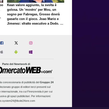
lpo
Kean valore aggiunto, la svolta è
golosa. Un ‘mostro’ per Mou, un
sogno per Fabregas, Grosso dovrà
"
gasarlo con il gioco. Joao Mario e
Jimenez: sfratto esecutivo a Dodo. E
a proposito di Mastantuono…
Parte del Newtwork di
la concessionaria di pubblicità del
Gruppo 24
lezionato gruppo di editori terzi presenti sul
 internazionale, tra cui Firenzeviola.it per cui
usiva gli spazi pubblicitari. Per informazioni:
fo.system24@ilsole24ore.com