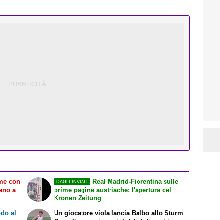
ame con
Real Madrid-Fiorentina sulle
DAGLI INVIATI
tano a
prime pagine austriache: l'apertura del
Kronen Zeitung
odo al
Un giocatore viola lancia Balbo allo Sturm