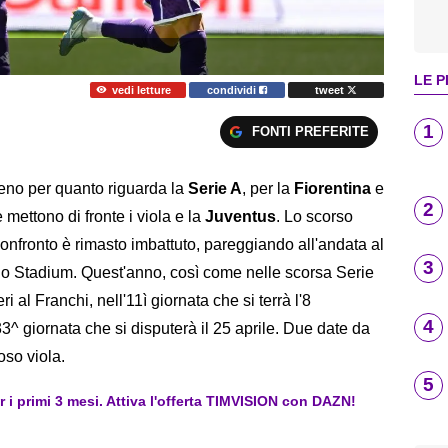
LE P
vedi letture
condividi
tweet
1
FONTI PREFERITE
meno per quanto riguarda la
Serie A
, per la
Fiorentina
e
2
 mettono di fronte i viola e la
Juventus
. Lo scorso
confronto è rimasto imbattuto, pareggiando all'andata al
3
llo Stadium. Quest'anno, così come nelle scorsa Serie
i al Franchi, nell'11ì giornata che si terrà l'8
4
33^ giornata che si disputerà il 25 aprile. Due date da
oso viola.
5
er i primi 3 mesi. Attiva l'offerta TIMVISION con DAZN!