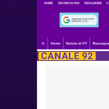
HOME
DICONO DI NOI
REDAZIONE
C
Home
Notizie di FV
Rassegna