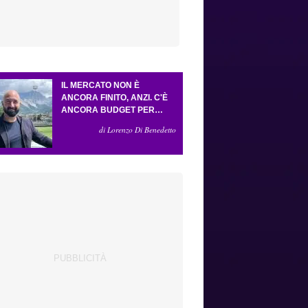
IL MERCATO NON È
ANCORA FINITO, ANZI. C'È
ANCORA BUDGET PER
FARE ALMENO UN ALTRO
di Lorenzo Di Benedetto
COLPO IMPORTANTE E
SARÀ FATTO IN ATTACCO:
SERVONO DUE ESTERNI.
PICCOLI, PELLEGRINO, LA
FIORENTINA E IL BOLOGNA:
CACCIA AL GIUSTO
INCASTRO