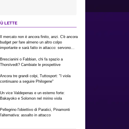
IÙ LETTE
Il mercato non è ancora finito, anzi. C'è ancora
budget per fare almeno un altro colpo
importante e sarà fatto in attacco: servono
due esterni. Piccoli, Pellegrino, la Fiorentina e
il Bologna: caccia al giusto incastro
Brescianini o Fabbian, chi fa spazio a
Thorstvedt? Cambiate le prospettive
Ancora tre grandi colpi, Tuttosport: "I viola
continuano a seguire Philogene"
Un vice Valdepenas e un esterno forte:
Bakayoko e Solomon nel mirino viola
Pellegrino l'obiettivo di Paratici, Pinamonti
l'alternativa: assalto in attacco