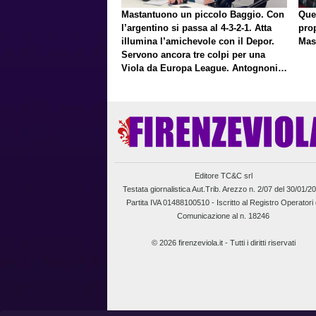
Mastantuono un piccolo Baggio. Con
Que
l’argentino si passa al 4-3-2-1. Atta
pro
illumina l’amichevole con il Depor.
Mas
Servono ancora tre colpi per una
Viola da Europa League. Antognoni,
un finale senza vincitori
Editore TC&C srl
Testata giornalistica Aut.Trib. Arezzo n. 2/07 del 30/01/2
Partita IVA 01488100510 -
Iscritto al Registro Operatori 
Comunicazione al n. 18246
© 2026 firenzeviola.it - Tutti i diritti riservati