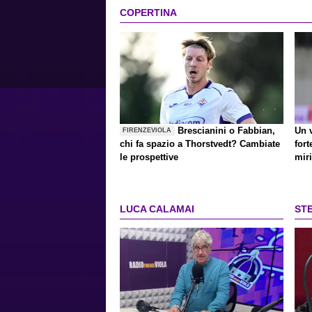
COPERTINA
Brescianini o Fabbian,
Un 
FIRENZEVIOLA
chi fa spazio a Thorstvedt? Cambiate
for
le prospettive
miri
LUCA CALAMAI
ST