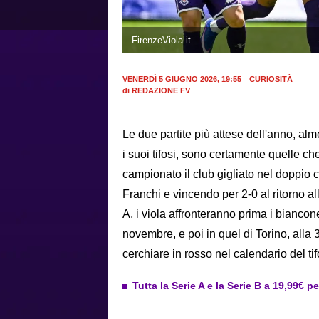
FirenzeViola.it
VENERDÌ 5 GIUGNO 2026, 19:55
CURIOSITÀ
di
REDAZIONE FV
Le due partite più attese dell'anno, al
i suoi tifosi, sono certamente quelle che
campionato il club gigliato nel doppio 
Franchi e vincendo per 2-0 al ritorno a
A, i viola affronteranno prima i bianconer
novembre, e poi in quel di Torino, alla 
cerchiare in rosso nel calendario del tif
Tutta la Serie A e la Serie B a 19,99€ p