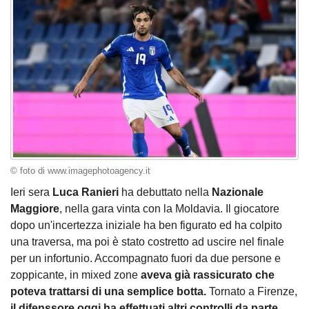
© foto di www.imagephotoagency.it
Ieri sera
Luca Ranieri
ha debuttato nella
Nazionale
Maggiore
, nella gara vinta con la Moldavia. Il giocatore
dopo un'incertezza iniziale ha ben figurato ed ha colpito
una traversa, ma poi è stato costretto ad uscire nel finale
per un infortunio. Accompagnato fuori da due persone e
zoppicante, in mixed zone
aveva già rassicurato che
poteva trattarsi di una semplice botta.
Tornato a Firenze,
il difenssore oggi ha effettuati altri controlli da parte