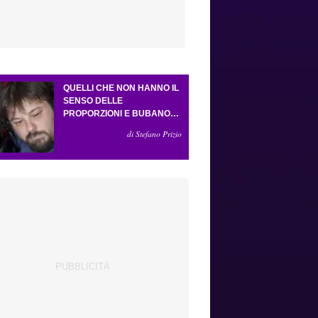
QUELLI CHE NON HANNO IL
SENSO DELLE
PROPORZIONI E BUBANO
PER MASTANTUONO
di Stefano Prizio