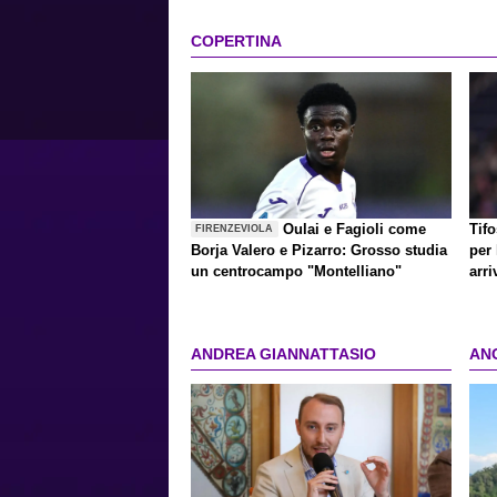
COPERTINA
Oulai e Fagioli come
Tif
FIRENZEVIOLA
Borja Valero e Pizarro: Grosso studia
per 
un centrocampo "Montelliano"
arri
ANDREA GIANNATTASIO
AN