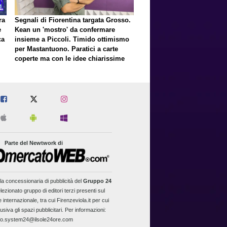
ra
Segnali di Fiorentina targata Grosso.
e
Kean un 'mostro' da confermare
ca
insieme a Piccoli. Timido ottimismo
per Mastantuono. Paratici a carte
coperte ma con le idee chiarissime
er
Parte del Newtwork di
la concessionaria di pubblicità del
Gruppo 24
lezionato gruppo di editori terzi presenti sul
 internazionale, tra cui Firenzeviola.it per cui
usiva gli spazi pubblicitari. Per informazioni:
fo.system24@ilsole24ore.com