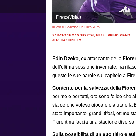
FirenzeViola.it
© foto di Federico De Luca 2025
SABATO 16 MAGGIO 2026, 08:15
PRIMO PIANO
di
REDAZIONE FV
Edin Dzeko
, ex attaccante della
Fiore
dell'ultima sessione invernale, ha rilas
queste le sue parole sul capitolo a Fir
Contento per la salvezza della Fiore
per me e per tutti, ora sono felice che
via perché volevo giocare e aiutare la B
stata importante: grandi tifosi, ottimo s
Fiorentina faccia una stagione diversa 
Sulla possibilità di un suo ritiro e s