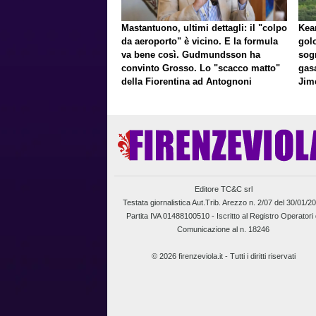
Mastantuono, ultimi dettagli: il "colpo
Kean
da aeroporto" è vicino. E la formula
gol
va bene così. Gudmundsson ha
sog
convinto Grosso. Lo "scacco matto"
gasa
della Fiorentina ad Antognoni
Jim
a p
Editore TC&C srl
Testata giornalistica Aut.Trib. Arezzo n. 2/07 del 30/01/2
Partita IVA 01488100510 -
Iscritto al Registro Operatori 
Comunicazione al n. 18246
© 2026 firenzeviola.it - Tutti i diritti riservati