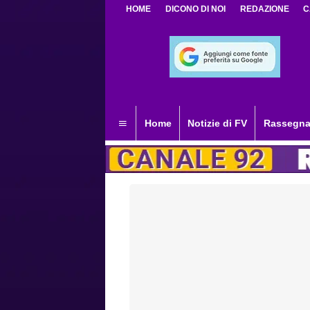
HOME
DICONO DI NOI
REDAZIONE
C
Home
Notizie di FV
Rassegna