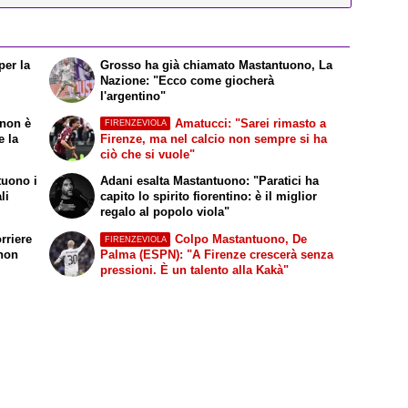
per la
Grosso ha già chiamato Mastantuono, La
Nazione: "Ecco come giocherà
l'argentino"
 non è
Amatucci: "Sarei rimasto a
FIRENZEVIOLA
e la
Firenze, ma nel calcio non sempre si ha
ciò che si vuole"
tuono i
Adani esalta Mastantuono: "Paratici ha
li
capito lo spirito fiorentino: è il miglior
regalo al popolo viola"
rriere
Colpo Mastantuono, De
FIRENZEVIOLA
 non
Palma (ESPN): "A Firenze crescerà senza
pressioni. È un talento alla Kakà"