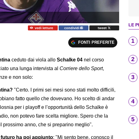
LE P
vedi letture
condividi
tweet
1
FONTI PREFERITE
2
ntina
ceduto dai viola allo
Schalke 04
nel corso
ciato una lunga intervista al
Corriere dello Sport
,
3
enze e non solo:
ntina?
"Certo. I primi sei mesi sono stati molto difficili,
 abbiano fatto quello che dovevano. Ho scelto di andar
4
osnia per i playoff e l’opportunità dello Schalke è
tadio, non potevo fare scelta migliore. Spero che la
5
il prossimo anno, che si preparino meglio".
ul futuro ha poi aggiunto
: "Mi sento bene, conosco il