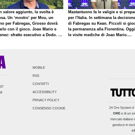
 valore aggiunto, la svolta è
Mastantuono fa le valigie e si prepa
osa. Un ‘mostro’ per Mou, un
per l'Italia. In settimana la decision
no per Fabregas, Grosso dovrà
di Fabregas su Kean. Piccoli si gio
rlo con il gioco. Joao Mario e
la permanenza alla Fiorentina. Oggi
enez: sfratto esecutivo a Dodo. E
le visite mediche di Joao Mario.
roposito di Mastantuono…
Presto una nuova offerta del Toro p
Fortini
MOBILE
RSS
CONTATTI
007
ACCESSIBILITY
di
PRIVACY POLICY
24 Ore System
è 
CONSENSO COOKIE
ORE
e di un se
mercato italiano e
gestisce in escl
in