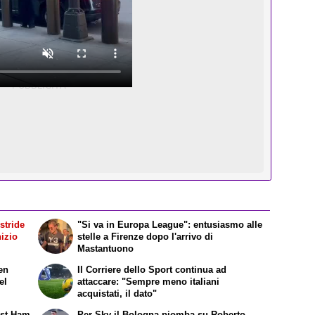
stride
"Si va in Europa League": entusiasmo alle
nizio
stelle a Firenze dopo l'arrivo di
Mastantuono
en
Il Corriere dello Sport continua ad
el
attaccare: "Sempre meno italiani
acquistati, il dato"
West Ham
Per Sky il Bologna piomba su Roberto