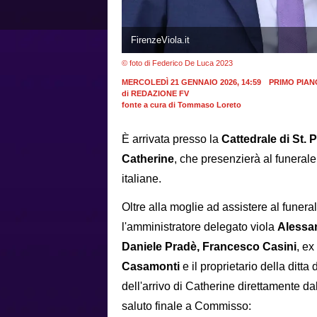
FirenzeViola.it
© foto di Federico De Luca 2023
MERCOLEDÌ 21 GENNAIO 2026, 14:59
PRIMO PIAN
di
REDAZIONE FV
fonte a cura di Tommaso Loreto
È arrivata presso la
Cattedrale di St. 
Catherine
, che presenzierà al funerale 
italiane.
Oltre alla moglie ad assistere al funera
l'amministratore delegato viola
Alessan
Daniele Pradè,
Francesco Casini
, ex
Casamonti
e il proprietario della ditta 
dell'arrivo di Catherine direttamente dal
saluto finale a Commisso: