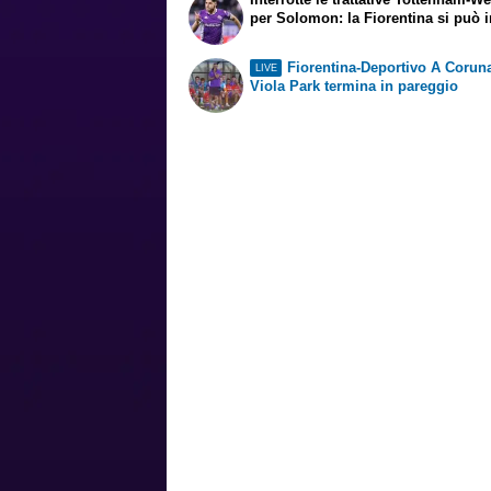
per Solomon: la Fiorentina si può i
Fiorentina-Deportivo A Coruna
LIVE
Viola Park termina in pareggio