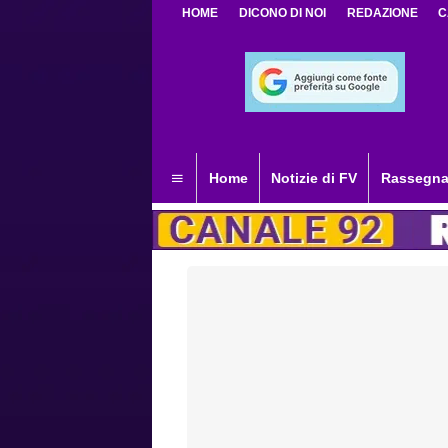
HOME
DICONO DI NOI
REDAZIONE
C
Home
Notizie di FV
Rassegna