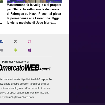
Mastantuono fa le valigie e si prepara
per l'Italia. In settimana la decisione
di Fabregas su Kean. Piccoli si gioca
la permanenza alla Fiorentina. Oggi
E
le visite mediche di Joao Mario.
Presto una nuova offerta del Toro per
Fortini
Parte del Newtwork di
la concessionaria di pubblicità del
Gruppo 24
lezionato gruppo di editori terzi presenti sul
 internazionale, tra cui Firenzeviola.it per cui
usiva gli spazi pubblicitari. Per informazioni:
fo.system24@ilsole24ore.com