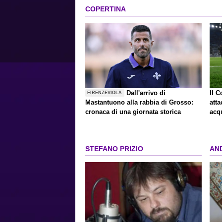
COPERTINA
Dall'arrivo di
Il C
FIRENZEVIOLA
Mastantuono alla rabbia di Grosso:
att
cronaca di una giornata storica
acqu
STEFANO PRIZIO
AN