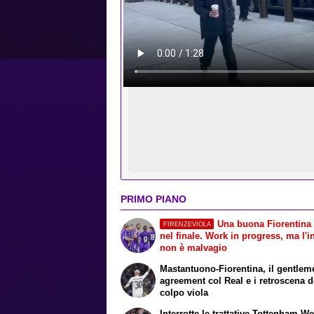
PRIMO PIANO
Una buona Fiorentina 
FIRENZEVIOLA
nel finale. Work in progress, ma l'i
non è malvagio
Mastantuono-Fiorentina, il gentlem
agreement col Real e i retroscena d
colpo viola
Interrotte le trattative Tottenham-