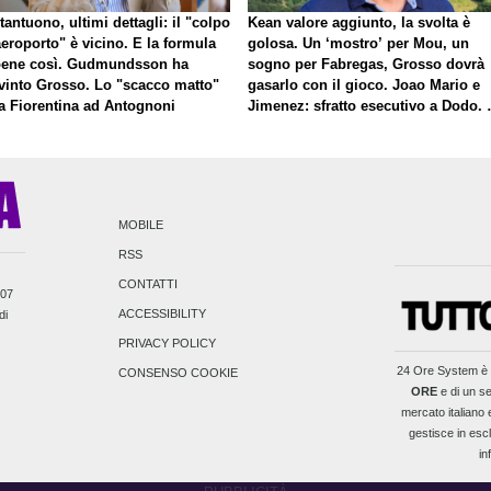
antuono, ultimi dettagli: il "colpo
Kean valore aggiunto, la svolta è
eroporto" è vicino. E la formula
golosa. Un ‘mostro’ per Mou, un
bene così. Gudmundsson ha
sogno per Fabregas, Grosso dovrà
vinto Grosso. Lo "scacco matto"
gasarlo con il gioco. Joao Mario e
la Fiorentina ad Antognoni
Jimenez: sfratto esecutivo a Dodo. 
a proposito di Mastantuono…
MOBILE
RSS
CONTATTI
007
ACCESSIBILITY
di
PRIVACY POLICY
24 Ore System
è 
CONSENSO COOKIE
ORE
e di un se
mercato italiano e
gestisce in escl
in