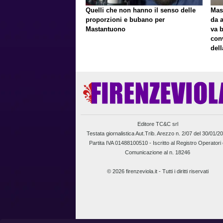
Quelli che non hanno il senso delle
Mast
proporzioni e bubano per
da a
Mastantuono
va 
con
del
Editore TC&C srl
Testata giornalistica Aut.Trib. Arezzo n. 2/07 del 30/01/2
Partita IVA 01488100510 -
Iscritto al Registro Operatori 
Comunicazione al n. 18246
© 2026 firenzeviola.it - Tutti i diritti riservati