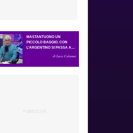
MASTANTUONO UN
PICCOLO BAGGIO. CON
L’ARGENTINO SI PASSA AL
4-3-2-1. ATTA ILLUMINA
di Luca Calamai
L’AMICHEVOLE CON IL
DEPOR. SERVONO ANCORA
TRE COLPI PER UNA VIOLA
DA EUROPA LEAGUE.
ANTOGNONI, UN FINALE
SENZA VINCITORI