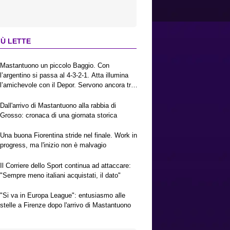
IÙ LETTE
Mastantuono un piccolo Baggio. Con
l’argentino si passa al 4-3-2-1. Atta illumina
l’amichevole con il Depor. Servono ancora tre
colpi per una Viola da Europa League.
Antognoni, un finale senza vincitori
Dall'arrivo di Mastantuono alla rabbia di
Grosso: cronaca di una giornata storica
Una buona Fiorentina stride nel finale. Work in
progress, ma l'inizio non è malvagio
Il Corriere dello Sport continua ad attaccare:
"Sempre meno italiani acquistati, il dato"
"Si va in Europa League": entusiasmo alle
stelle a Firenze dopo l'arrivo di Mastantuono