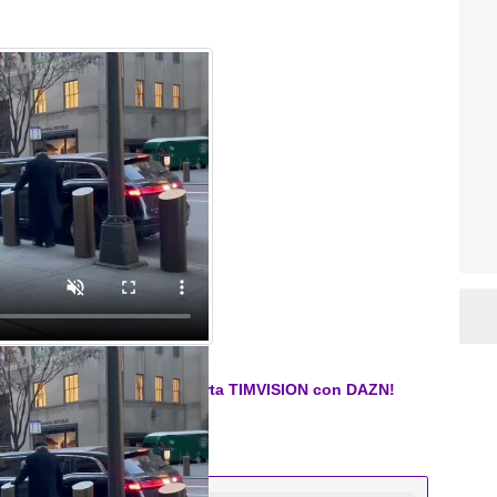
er i primi 3 mesi. Attiva l'offerta TIMVISION con DAZN!