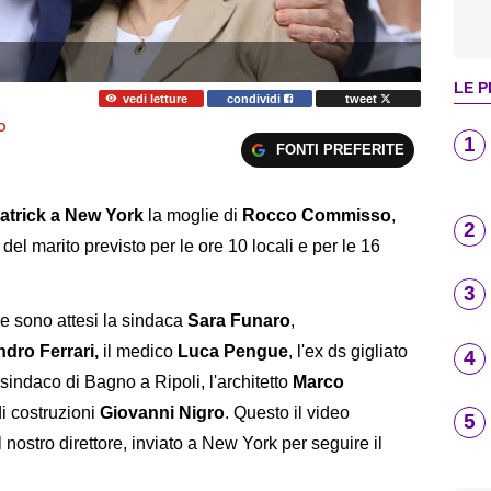
LE P
vedi letture
condividi
tweet
O
1
FONTI PREFERITE
Patrick a New York
la moglie di
Rocco Commisso
,
2
del marito previsto per le ore 10 locali e per le 16
3
le sono attesi la sindaca
Sara Funaro
,
dro Ferrari,
il medico
Luca Pengue
, l'ex ds gigliato
4
 sindaco di Bagno a Ripoli, l'architetto
Marco
di costruzioni
Giovanni Nigro
. Questo il video
5
 nostro direttore, inviato a New York per seguire il