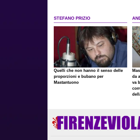
Centenario"
ripe
STEFANO PRIZIO
AN
Quelli che non hanno il senso delle
Mast
proporzioni e bubano per
da a
Mastantuono
va 
con
del