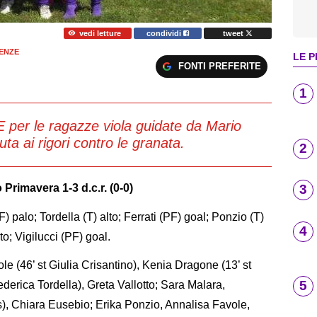
vedi letture
condividi
tweet
ENZE
LE P
FONTI PREFERITE
1
r le ragazze viola guidate da Mario
nuta ai rigori contro le granata.
2
imavera 1-3 d.c.r. (0-0)
3
PF) palo; Tordella (T) alto; Ferrati (PF) goal; Ponzio (T)
4
o; Vigilucci (PF) goal.
le (46’ st Giulia Crisantino), Kenia Dragone (13’ st
5
ederica Tordella), Greta Vallotto; Sara Malara,
is), Chiara Eusebio; Erika Ponzio, Annalisa Favole,