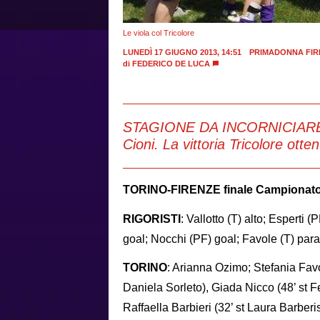
Le viola col Tricolore
LUNEDÌ 17 GIUGNO 2013, 14:51
PRIMADONNA FIR
di
FEDERICO DE LUCA
STAGIONE DA INCORNICIARE pe
Cioni. La vittoria Tricolore otte
TORINO-FIRENZE finale Campionato Pr
RIGORISTI
: Vallotto (T) alto; Esperti (
goal; Nocchi (PF) goal; Favole (T) parat
TORINO
: Arianna Ozimo; Stefania Favo
Daniela Sorleto), Giada Nicco (48’ st F
Raffaella Barbieri (32’ st Laura Barber