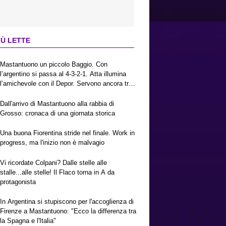
IÙ LETTE
Mastantuono un piccolo Baggio. Con
l’argentino si passa al 4-3-2-1. Atta illumina
l’amichevole con il Depor. Servono ancora tre
colpi per una Viola da Europa League.
Antognoni, un finale senza vincitori
Dall'arrivo di Mastantuono alla rabbia di
Grosso: cronaca di una giornata storica
Una buona Fiorentina stride nel finale. Work in
progress, ma l'inizio non è malvagio
Vi ricordate Colpani? Dalle stelle alle
stalle...alle stelle! Il Flaco torna in A da
protagonista
In Argentina si stupiscono per l'accoglienza di
Firenze a Mastantuono: "Ecco la differenza tra
la Spagna e l'Italia"