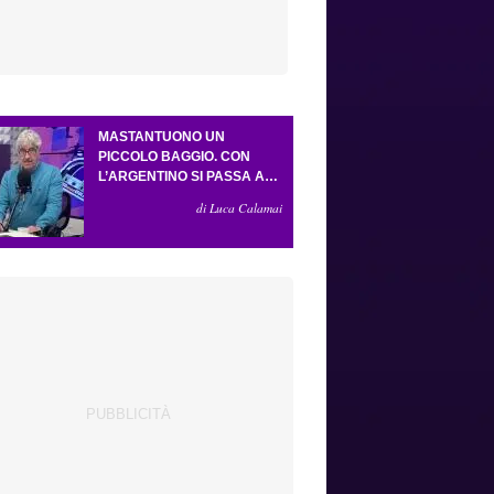
MASTANTUONO UN
PICCOLO BAGGIO. CON
L’ARGENTINO SI PASSA AL
4-3-2-1. ATTA ILLUMINA
di Luca Calamai
L’AMICHEVOLE CON IL
DEPOR. SERVONO ANCORA
TRE COLPI PER UNA VIOLA
DA EUROPA LEAGUE.
ANTOGNONI, UN FINALE
SENZA VINCITORI