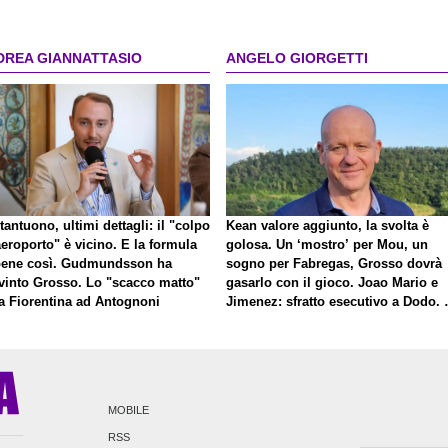
nserei"
DREA GIANNATTASIO
ANGELO GIORGETTI
antuono, ultimi dettagli: il "colpo
Kean valore aggiunto, la svolta è
eroporto" è vicino. E la formula
golosa. Un ‘mostro’ per Mou, un
bene così. Gudmundsson ha
sogno per Fabregas, Grosso dovrà
vinto Grosso. Lo "scacco matto"
gasarlo con il gioco. Joao Mario e
la Fiorentina ad Antognoni
Jimenez: sfratto esecutivo a Dodo. 
a proposito di Mastantuono…
MOBILE
RSS