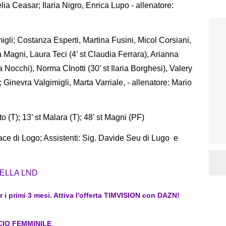
ia Ceasar; Ilaria Nigro, Enrica Lupo - allenatore:
migli; Costanza Esperti, Martina Fusini, Micol Corsiani,
a Magni, Laura Teci (4’ st Claudia Ferrara), Arianna
a Nocchi), Norma CInotti (30’ st Ilaria Borghesi), Valery
; Ginevra Valgimigli, Marta Varriale, - allenatore: Mario
o (T); 13’ st Malara (T); 48’ st Magni (PF)
ace di Logo; Assistenti: Sig. Davide Seu di Lugo e
DELLA LND
er i primi 3 mesi. Attiva l'offerta TIMVISION con DAZN!
CIO FEMMINILE