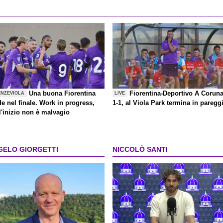
Una buona Fiorentina
Fiorentina-Deportivo A Corun
ENZEVIOLA
LIVE
de nel finale. Work in progress,
1-1, al Viola Park termina in paregg
l'inizio non è malvagio
GELO GIORGETTI
NICCOLÒ SANTI