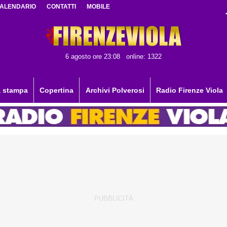
ALENDARIO
CONTATTI
MOBILE
6 agosto ore 23:08
online: 1322
 stampa
Copertina
Archivi Polverosi
Radio Firenze Viola