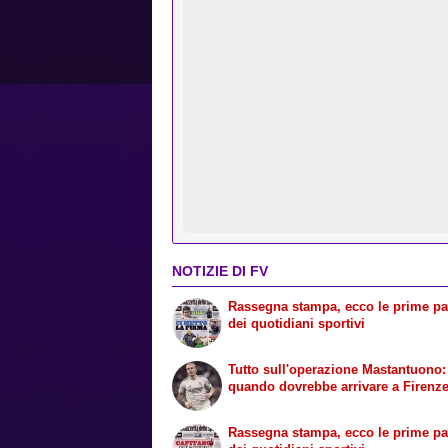
NOTIZIE DI FV
Rassegna stampa, ecco le prime p
dei quotidiani sportivi
Tutto sull'operazione Mastantuono:
quando dovrebbe arrivare a Firenz
Rassegna stampa, ecco le prime p