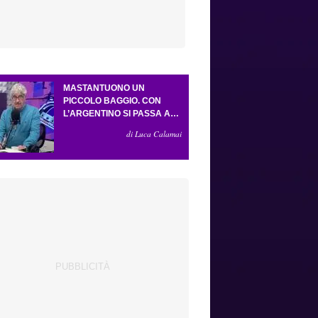
MASTANTUONO UN
PICCOLO BAGGIO. CON
L’ARGENTINO SI PASSA AL
4-3-2-1. ATTA ILLUMINA
di Luca Calamai
L’AMICHEVOLE CON IL
DEPOR. SERVONO ANCORA
TRE COLPI PER UNA VIOLA
DA EUROPA LEAGUE.
ANTOGNONI, UN FINALE
SENZA VINCITORI