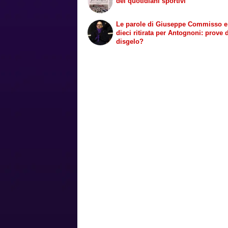
dei quotidiani sportivi
Le parole di Giuseppe Commisso e
dieci ritirata per Antognoni: prove 
disgelo?