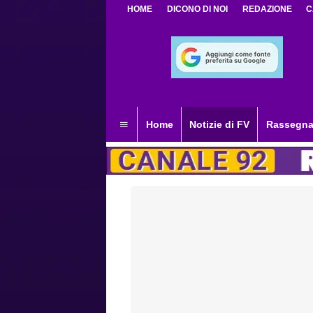
HOME
DICONO DI NOI
REDAZIONE
C
Home
Notizie di FV
Rassegna