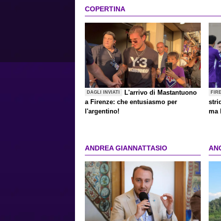
COPERTINA
L'arrivo di Mastantuono
DAGLI INVIATI
FIR
a Firenze: che entusiasmo per
stri
l'argentino!
ma 
ANDREA GIANNATTASIO
AN