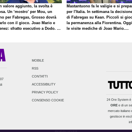
 valore aggiunto, la svolta è
Mastantuono fa le valigie e si prepa
osa. Un ‘mostro’ per Mou, un
per l'Italia. In settimana la decision
no per Fabregas, Grosso dovrà
di Fabregas su Kean. Piccoli si gio
rlo con il gioco. Joao Mario e
la permanenza alla Fiorentina. Oggi
enez: sfratto esecutivo a Dodo. E
le visite mediche di Joao Mario.
roposito di Mastantuono…
Presto una nuova offerta del Toro p
Fortini
MOBILE
RSS
CONTATTI
007
ACCESSIBILITY
di
PRIVACY POLICY
24 Ore System
è 
CONSENSO COOKIE
ORE
e di un se
mercato italiano e
gestisce in escl
in