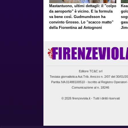
Mastantuono, ultimi dettagli: il "colpo
Kean
da aeroporto" è vicino. E la formula
gol
va bene così. Gudmundsson ha
sog
convinto Grosso. Lo "scacco matto"
gasa
della Fiorentina ad Antognoni
Jim
a p
Editore TC&C srl
Testata giornalistica Aut.Trib. Arezzo n. 2/07 del 30/01/2
Partita IVA 01488100510 -
Iscritto al Registro Operatori 
Comunicazione al n. 18246
© 2026 firenzeviola.it - Tutti i diritti riservati