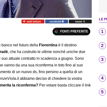
LE P
vedi letture
condividi
tweet
1
FONTI PREFERITE
2
ù banco nel futuro della
Fiorentina
è il destino
Pradè
, che ha costruito le ultime nonché uniche due
 suo attuale contratto in scadenza a giugno. Sono
3
 che vanno da una sua riconferma in toto fino al suo
amento di un nuovo ds, fino persino a quella di un
4
enzeViola.it
abbiamo deciso di chiedere la vostra
merita la riconferma?
Per votare basta cliccare il link
5