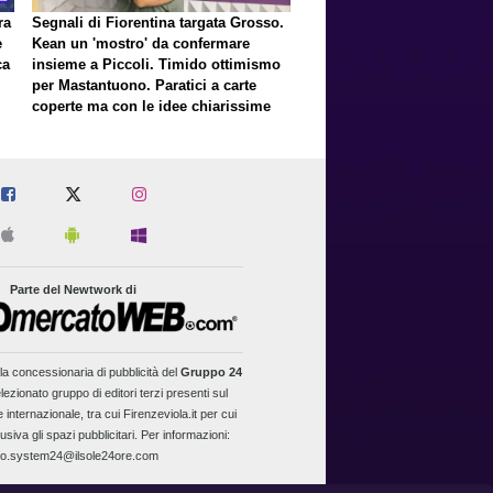
ra
Segnali di Fiorentina targata Grosso.
e
Kean un 'mostro' da confermare
ca
insieme a Piccoli. Timido ottimismo
per Mastantuono. Paratici a carte
coperte ma con le idee chiarissime
er
Parte del Newtwork di
la concessionaria di pubblicità del
Gruppo 24
lezionato gruppo di editori terzi presenti sul
 internazionale, tra cui Firenzeviola.it per cui
usiva gli spazi pubblicitari. Per informazioni:
fo.system24@ilsole24ore.com