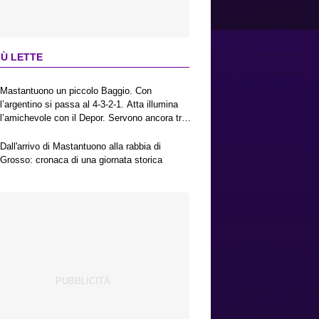
IÙ LETTE
Mastantuono un piccolo Baggio. Con
l’argentino si passa al 4-3-2-1. Atta illumina
l’amichevole con il Depor. Servono ancora tre
colpi per una Viola da Europa League.
Antognoni, un finale senza vincitori
Dall'arrivo di Mastantuono alla rabbia di
Grosso: cronaca di una giornata storica