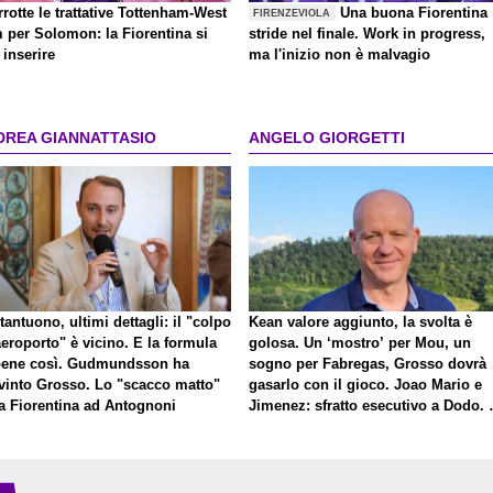
rrotte le trattative Tottenham-West
Una buona Fiorentina
FIRENZEVIOLA
 per Solomon: la Fiorentina si
stride nel finale. Work in progress,
inserire
ma l'inizio non è malvagio
DREA GIANNATTASIO
ANGELO GIORGETTI
antuono, ultimi dettagli: il "colpo
Kean valore aggiunto, la svolta è
eroporto" è vicino. E la formula
golosa. Un ‘mostro’ per Mou, un
bene così. Gudmundsson ha
sogno per Fabregas, Grosso dovrà
vinto Grosso. Lo "scacco matto"
gasarlo con il gioco. Joao Mario e
la Fiorentina ad Antognoni
Jimenez: sfratto esecutivo a Dodo. 
a proposito di Mastantuono…