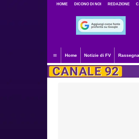
HOME
DICONO DI NOI
REDAZIONE
C
Home
Notizie di FV
Rassegna