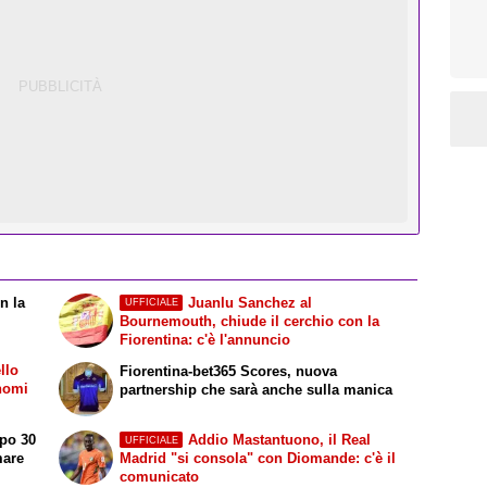
n la
Juanlu Sanchez al
UFFICIALE
Bournemouth, chiude il cerchio con la
Fiorentina: c'è l'annuncio
llo
Fiorentina-bet365 Scores, nuova
 nomi
partnership che sarà anche sulla manica
opo 30
Addio Mastantuono, il Real
UFFICIALE
mare
Madrid "si consola" con Diomande: c'è il
comunicato