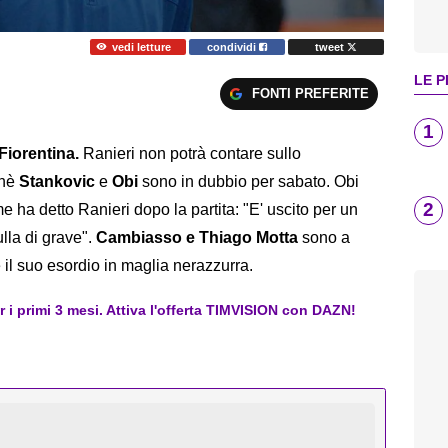
vedi letture
condividi
tweet
LE P
FONTI PREFERITE
1
Fiorentina.
Ranieri non potrà contare sullo
chè
Stankovic
e
Obi
sono in dubbio per sabato. Obi
2
me ha detto Ranieri dopo la partita: "E' uscito per un
lla di grave".
Cambiasso e Thiago Motta
sono a
 il suo esordio in maglia nerazzurra.
er i primi 3 mesi. Attiva l'offerta TIMVISION con DAZN!