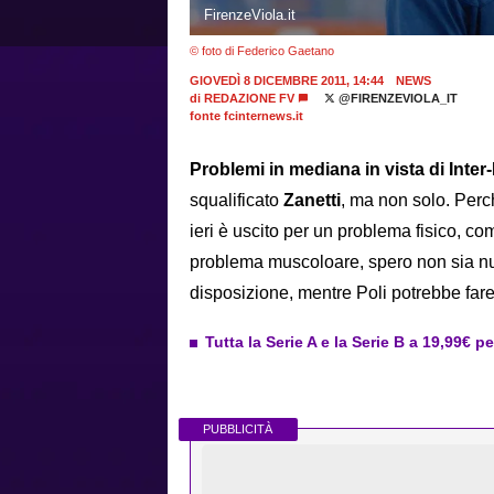
FirenzeViola.it
© foto di Federico Gaetano
GIOVEDÌ 8 DICEMBRE 2011, 14:44
NEWS
di
REDAZIONE FV
@FIRENZEVIOLA_IT
fonte fcinternews.it
Problemi in mediana in vista di Inter-
squalificato
Zanetti
, ma non solo. Per
ieri è uscito per un problema fisico, co
problema muscoloare, spero non sia nu
disposizione, mentre Poli potrebbe fare
Tutta la Serie A e la Serie B a 19,99€ p
PUBBLICITÀ