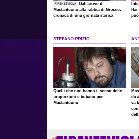
Dall'arrivo di
Inte
FIRENZEVIOLA
Mastantuono alla rabbia di Grosso:
Ham
cronaca di una giornata storica
può 
STEFANO PRIZIO
AN
Quelli che non hanno il senso delle
Mast
proporzioni e bubano per
da a
Mastantuono
va 
con
del