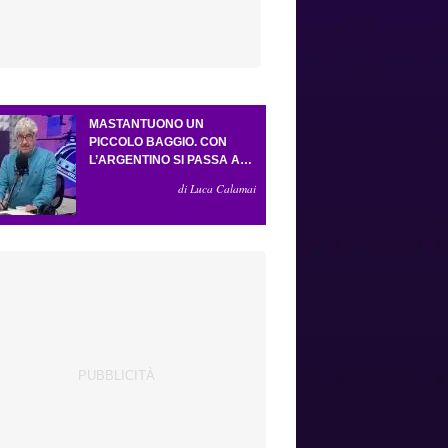
MASTANTUONO UN
PICCOLO BAGGIO. CON
L’ARGENTINO SI PASSA AL
4-3-2-1. ATTA ILLUMINA
di Luca Calamai
L’AMICHEVOLE CON IL
DEPOR. SERVONO ANCORA
TRE COLPI PER UNA VIOLA
DA EUROPA LEAGUE.
ANTOGNONI, UN FINALE
SENZA VINCITORI