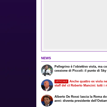
NEWS
Pellegrino è l'obiettivo viola, ma co
cessione di Piccoli: il punto di Sky
Anche quattro ex viola ne
UFFICIALE
staff del ct Roberto Mancini: tutti i
Alberto De Rossi lascia la Roma d
anni: diventa presidente dell'Ostia