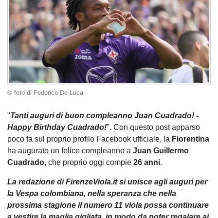
© foto di Federico De Luca
"
Tanti auguri di buon compleanno Juan Cuadrado! -
Happy Birthday Cuadrado!
". Con questo post apparso
poco fa sul proprio profilo Facebook ufficiale, la
Fiorentina
ha augurato un felice compleanno a
Juan Guillermo
Cuadrado
, che proprio oggi compie
26
anni
.
La redazione di FirenzeViola.it si unisce agli auguri per
la Vespa colombiana, nella speranza che nella
prossima stagione il numero 11 viola possa continuare
a vestire la maglia gigliata, in modo da poter regalare ai